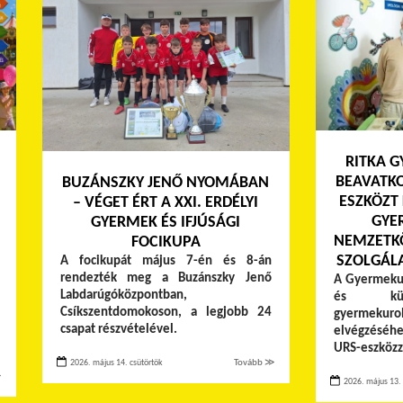
RITKA 
BEAVATK
BUZÁNSZKY JENŐ NYOMÁBAN
ESZKÖZT 
– VÉGET ÉRT A XXI. ERDÉLYI
GYE
GYERMEK ÉS IFJÚSÁGI
NEMZETK
FOCIKUPA
SZOLGÁL
A focikupát május 7-én és 8-án
rendezték meg a Buzánszky Jenő
A Gyermekur
Labdarúgóközpontban,
és külö
Csíkszentdomokoson, a legjobb 24
gyermekur
csapat részvételével.
elvégzéséh
URS-eszközz
2026. május 14. csütörtök
Tovább ≫
≫
2026. május 13. 