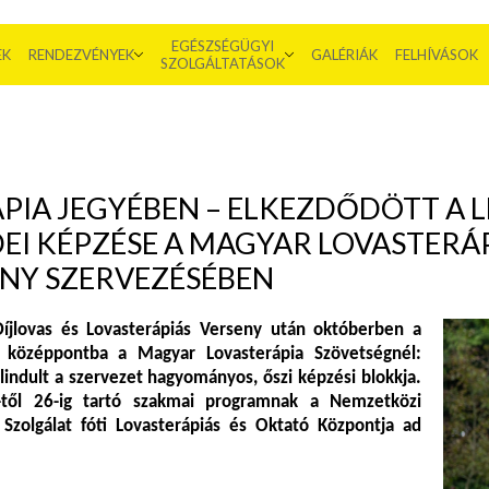
EGÉSZSÉGÜGYI
EK
RENDEZVÉNYEK
GALÉRIÁK
FELHÍVÁSOK
SZOLGÁLTATÁSOK
ÁPIA JEGYÉBEN – ELKEZDŐDÖTT A 
EI KÉPZÉSE A MAGYAR LOVASTERÁ
ÁNY SZERVEZÉSÉBEN
íjlovas és Lovasterápiás Verseny után októberben a
 középpontba a Magyar Lovasterápia Szövetségnél:
lindult a szervezet hagyományos, őszi képzési blokkja.
től 26-ig tartó szakmai programnak a Nemzetközi
zolgálat fóti Lovasterápiás és Oktató Központja ad