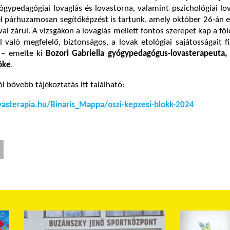
ógypedagógiai lovaglás és lovastorna, valamint pszichológiai lo
l párhuzamosan segítőképzést is tartunk, amely október 26-án e
val zárul.
A vizsgákon a lovaglás mellett fontos szerepet kap a fö
al való megfelelő, biztonságos, a lovak etológiai sajátosságait 
– emelte ki
Bozori Gabriella gyógypedagógus-lovasterapeuta,
öke
.
l bővebb tájékoztatás itt található:
asterapia.hu/Binaris_Mappa/oszi-kepzesi-blokk-2024