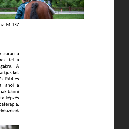
 az MLTSZ
ek során a
nek fel a
sgákra. A
artjuk két
és RA4-es
a, ahol a
dnak bánni
ta-képzés
baterápia.
-képzések