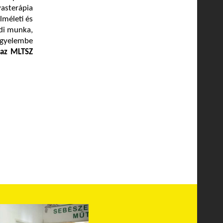
vasterápia
lméleti és
ldi munka,
figyelembe
 az MLTSZ