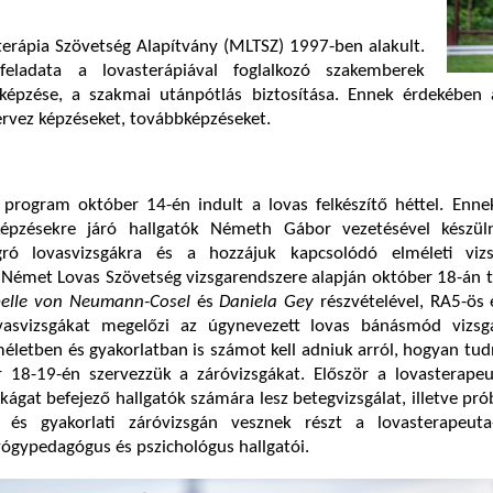
erápia Szövetség Alapítvány (MLTSZ) 1997-ben alakult.
feladata a lovasterápiával foglalkozó szakemberek
képzése, a szakmai utánpótlás biztosítása. Ennek érdekében
rvez képzéseket, továbbképzéseket.
i program október 14-én indult a lovas felkészítő héttel. Enn
-képzésekre járó hallgatók Németh Gábor vezetésével készül
jugró lovasvizsgákra és a hozzájuk kapcsolódó elméleti viz
 Német Lovas Szövetség vizsgarendszere alapján október 18-án t
belle von Neumann-Cosel
és
Daniela Gey
részvételével, RA5-ös 
ovasvizsgákat megelőzi az úgynevezett lovas bánásmód vizsg
életben és gyakorlatban is számot kell adniuk arról, hogyan tu
r 18-19-én szervezzük a záróvizsgákat. Először a lovasterapeu
kágat befejező hallgatók számára lesz betegvizsgálat, illetve pró
i és gyakorlati záróvizsgán vesznek részt a lovasterapeuta
ógypedagógus és pszichológus hallgatói.