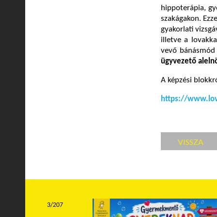
hippoterápia, gy
szakágakon. Ezze
gyakorlati vizsgá
illetve a lovakk
vevő bánásmód 
ügyvezető aleln
A képzési blokkró
https://www.lov
VISSZA
3/207