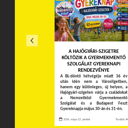
A HAJÓGYÁRI-SZIGETRE
KÖLTÖZIK A GYERMEKMENTŐ
SZOLGÁLAT GYEREKNAPI
RENDEZVÉNYE
A BL-döntő hétvégéje miatt 36 év
után idén nem a Városligetben,
hanem egy különleges, új helyen, a
Hajógyári-szigeten várja a családokat
a Nemzetközi Gyermekmentő
Szolgálat és a Budapest Feszt
Gyereknapja május 30-án és 31-én.
2026. május 22. péntek
Tovább 