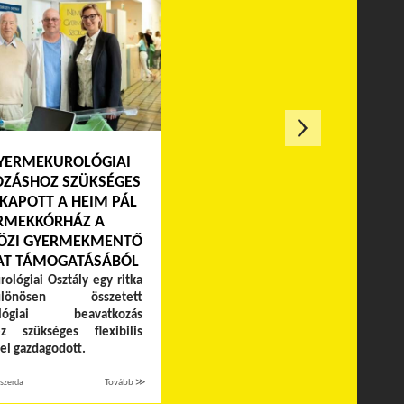
GYERMEKUROLÓGIAI
OZÁSHOZ SZÜKSÉGES
KAPOTT A HEIM PÁL
RMEKKÓRHÁZ A
ÖZI GYERMEKMENTŐ
AT TÁMOGATÁSÁBÓL
ológiai Osztály egy ritka
nösen összetett
ológiai beavatkozás
ez szükséges flexibilis
el gazdagodott.
szerda
Tovább ≫