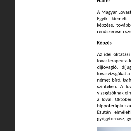
Háttér
A Magyar Lovast
Egyik kiemelt 
képzése, tovább
rendszeresen sze
Képzés
Az idei oktatás
lovasterapeuta
díjlovagló, dí
lovasvizsgákat a
német bíró,
Isa
szinteken. A l
vizsgázóknak elm
a lóval. Októbe
hippoterápia sza
Ezután elmélet
gyógytornász, gy