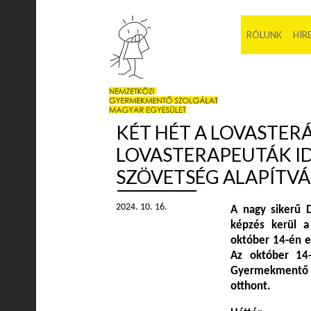
RÓLUNK
HÍR
KÉT HÉT A LOVASTER
LOVASTERAPEUTÁK ID
SZÖVETSÉG ALAPÍTV
2024. 10. 16.
A nagy sikerű D
képzés kerül a
október 14-én e
Az október 14-
Gyermekmentő S
otthont.