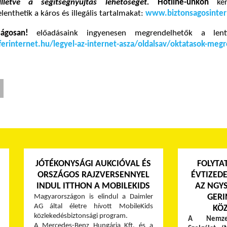
illetve a segítségnyújtás lehetőségét.
Hotline-unkon
ker
lenthetik a káros és illegális tartalmakat:
www.biztonsagosinter
nságosan!
előadásaink ingyenesen megrendelhetők a lenti
erinternet.hu/legyel-az-internet-asza/oldalsav/oktatasok-meg
JÓTÉKONYSÁGI AUKCIÓVAL ÉS
FOLYTA
ORSZÁGOS RAJZVERSENNYEL
ÉVTIZED
INDUL ITTHON A MOBILEKIDS
AZ NGYS
GERI
Magyarországon is elindul a Daimler
AG által életre hívott MobileKids
KÖ
közlekedésbiztonsági program.
A Nemzet
A Mercedes-Benz Hungária Kft. és a