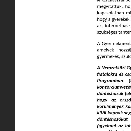
A kerekasztal-be
megvitattuk, ho
kapcsolatban mi
hogy a gyerekek 
az internethas
szükséges tanter
A Gyermekmentő 
amelyek hozzáj
gyermekek, szül
A Nemzetközi Gy
fiatalokra és c
Programban (S
konzorciumvezet
döntéshozók felv
hogy az orszá
körülmények közö
kitől kapnak seg
döntéshozókat 
figyelmet az in