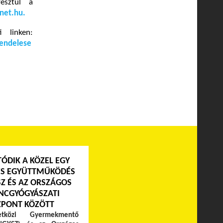
esztül a
net.hu
.
 linken:
rendelese
TÓDIK A KÖZEL EGY
ES EGYÜTTMŰKÖDÉS
Z ÉS AZ ORSZÁGOS
NCGYÓGYÁSZATI
ZPONT KÖZÖTT
közi Gyermekmentő