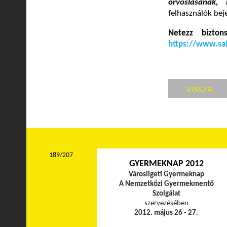
orvoslásának, 
felhasználók beje
Netezz bizto
https://www.saf
VISSZA
189/207
GYERMEKNAP 2012
Városligeti Gyermeknap
A Nemzetközi Gyermekmentő
Szolgálat
szervezésében
2012. május 26 - 27.