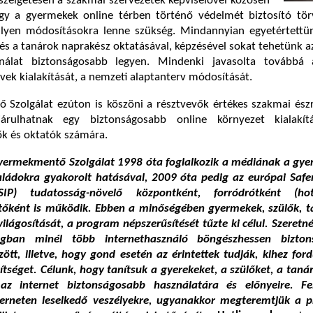
szélgetésen a szakmai szervezetek képviselővel közösen
gy a gyermekek online térben történő védelmét biztosító tör
lyen módosításokra lenne szükség. Mindannyian egyetértettü
és a tanárok naprakész oktatásával, képzésével sokat tehetünk a
ználat biztonságosabb legyen. Mindenki javasolta továbbá
vek kialakítását, a nemzeti alaptanterv módosítását.
Szolgálat ezúton is köszöni a résztvevők értékes szakmai észr
árulhatnak egy biztonságosabb online környezet kialakí
ők és oktatók számára.
ermekmentő Szolgálat 1998 óta foglalkozik a médiának a gye
saládokra gyakorolt hatásával, 2009 óta pedig az európai Safe
IP) tudatosság-növelő központként, forródrótként (hot
őként is működik. Ebben a minőségében gyermekek, szülők, t
ilágosítását, a program népszerűsítését tűzte ki célul. Szeretné
gban minél több internethasználó böngészhessen bizton
tt, illetve, hogy gond esetén az érintettek tudják, kihez for
ítséget. Célunk, hogy tanítsuk a gyerekeket, a szülőket, a taná
az internet biztonságosabb használatára és előnyeire. Fe
terneten leselkedő veszélyekre, ugyanakkor megteremtjük a 