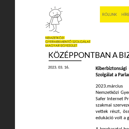
RÓLUNK
HÍR
KÖZÉPPONTBAN A BI
2023. 03. 16.
Kiberbiztonság
Szolgálat a Par
2023.március 
Nemzetközi Gyer
Safer Internet 
szakmai szerveze
vettek részt, ö
edukáció volt a 