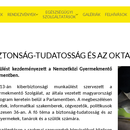
EGÉSZSÉGÜGYI
EK
RENDEZVÉNYEK
GALÉRIÁK
FELHÍVÁSOK
SZOLGÁLTATÁSOK
ZTONSÁG-TUDATOSSÁG ÉS AZ OKTA
i ülést kezdeményezett a Nemzetközi Gyermekmentő
lamentben.
13-án kiberbiztonsági munkaülést szervezett a
mekmentő Szolgálat, az általa vezetett magyarországi
Program keretein belül a Parlamentben. A megbeszélésen
tek, informatikai szakemberek, cégvezetők, politikusok
sszesen 36-an. A fő téma a biztonság-tudatosság és az
gyermekek, tanárok és a szülők számára.