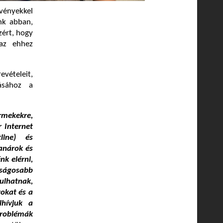
vényekkel
nk abban,
zért, hogy
 az ehhez
evételeit,
tásához a
rmekekre,
r Internet
line) és
anárok és
nk elérni,
ságosabb
dulhatnak,
rokat és a
lhívjuk a
problémák