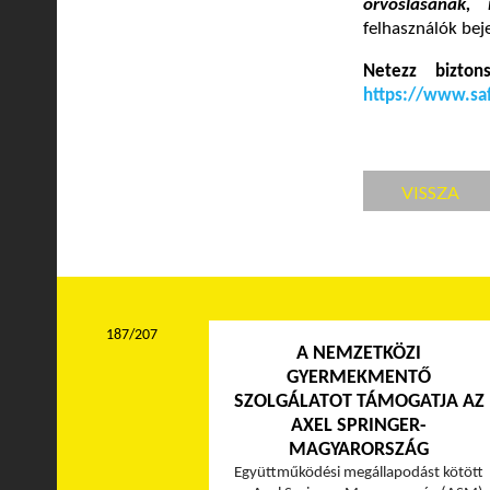
orvoslásának, 
felhasználók beje
Netezz bizto
https://www.saf
VISSZA
187/207
A NEMZETKÖZI
GYERMEKMENTŐ
SZOLGÁLATOT TÁMOGATJA AZ
AXEL SPRINGER-
MAGYARORSZÁG
Együttműködési megállapodást kötött