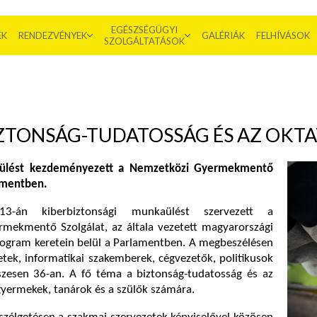
EGÉSZSÉGÜGYI
EK
RENDEZVÉNYEK
GALÉRIÁK
FELHÍVÁSOK
SZOLGÁLTATÁSOK
ZTONSÁG-TUDATOSSÁG ÉS AZ OKTA
i ülést kezdeményezett a Nemzetközi Gyermekmentő
lamentben.
13-án kiberbiztonsági munkaülést szervezett a
mekmentő Szolgálat, az általa vezetett magyarországi
Program keretein belül a Parlamentben. A megbeszélésen
tek, informatikai szakemberek, cégvezetők, politikusok
sszesen 36-an. A fő téma a biztonság-tudatosság és az
gyermekek, tanárok és a szülők számára.