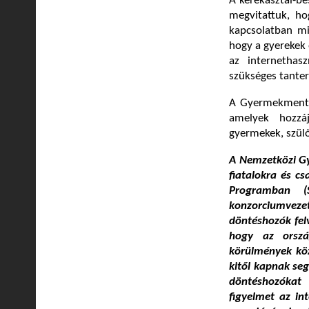
A kerekasztal-be
megvitattuk, ho
kapcsolatban mi
hogy a gyerekek 
az internethas
szükséges tanter
A Gyermekmentő 
amelyek hozzáj
gyermekek, szül
A Nemzetközi Gy
fiatalokra és c
Programban (S
konzorciumvezet
döntéshozók felv
hogy az orszá
körülmények közö
kitől kapnak seg
döntéshozókat 
figyelmet az in