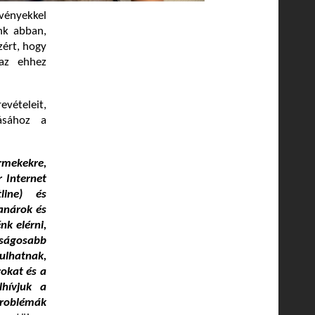
vényekkel
nk abban,
zért, hogy
 az ehhez
evételeit,
tásához a
rmekekre,
r Internet
line) és
anárok és
nk elérni,
ságosabb
dulhatnak,
rokat és a
lhívjuk a
problémák