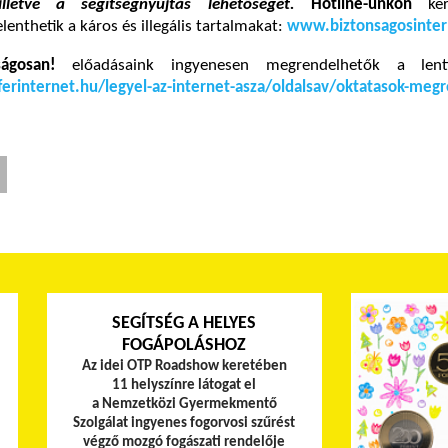
illetve a segítségnyújtás lehetőségét.
Hotline-unkon
ker
lenthetik a káros és illegális tartalmakat:
www.biztonsagosinter
nságosan!
előadásaink ingyenesen megrendelhetők a lenti
erinternet.hu/legyel-az-internet-asza/oldalsav/oktatasok-meg
SEGÍTSÉG A HELYES
FOGÁPOLÁSHOZ
Az idei OTP Roadshow keretében
11 helyszínre látogat el
a Nemzetközi Gyermekmentő
Szolgálat ingyenes fogorvosi szűrést
végző mozgó fogászati rendelője