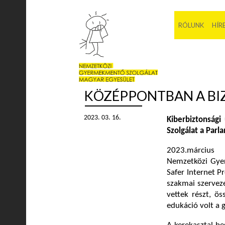
RÓLUNK
HÍR
KÖZÉPPONTBAN A BI
2023. 03. 16.
Kiberbiztonság
Szolgálat a Par
2023.március 
Nemzetközi Gyer
Safer Internet 
szakmai szerveze
vettek részt, ö
edukáció volt a 