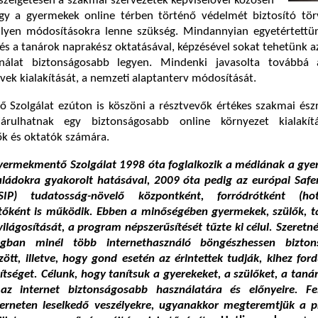
szélgetésen a szakmai szervezetek képviselővel közösen
gy a gyermekek online térben történő védelmét biztosító tör
lyen módosításokra lenne szükség. Mindannyian egyetértettü
és a tanárok naprakész oktatásával, képzésével sokat tehetünk a
ználat biztonságosabb legyen. Mindenki javasolta továbbá
vek kialakítását, a nemzeti alaptanterv módosítását.
Szolgálat ezúton is köszöni a résztvevők értékes szakmai észr
árulhatnak egy biztonságosabb online környezet kialakí
ők és oktatók számára.
ermekmentő Szolgálat 1998 óta foglalkozik a médiának a gye
saládokra gyakorolt hatásával, 2009 óta pedig az európai Safe
IP) tudatosság-növelő központként, forródrótként (hot
őként is működik. Ebben a minőségében gyermekek, szülők, t
ilágosítását, a program népszerűsítését tűzte ki célul. Szeretné
gban minél több internethasználó böngészhessen bizton
tt, illetve, hogy gond esetén az érintettek tudják, kihez for
ítséget. Célunk, hogy tanítsuk a gyerekeket, a szülőket, a taná
az internet biztonságosabb használatára és előnyeire. Fe
terneten leselkedő veszélyekre, ugyanakkor megteremtjük a 