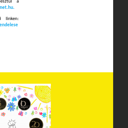
esztül a
net.hu
.
 linken:
rendelese