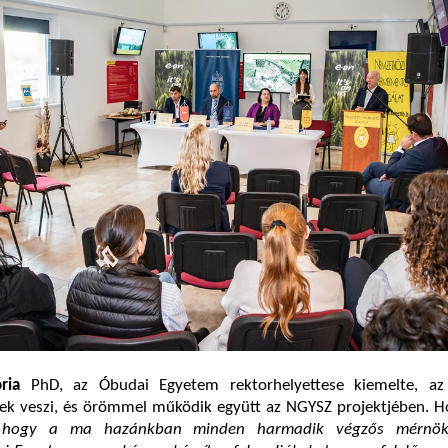
ria
PhD, az Óbudai Egyetem rektorhelyettese kiemelte, a
nek veszi, és örömmel működik együtt az NGYSZ projektjében. H
k, hogy a ma hazánkban minden harmadik végzős mérnökh