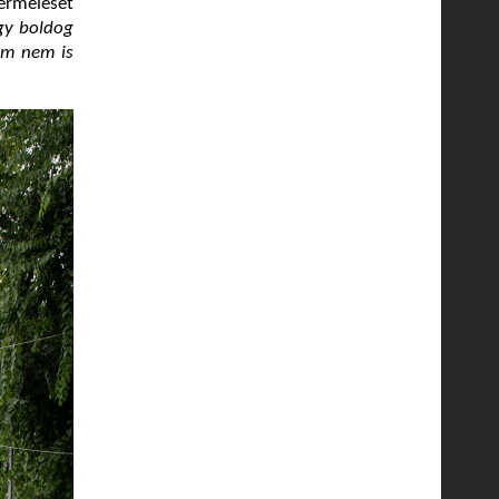
ermelését
gy boldog
am nem is