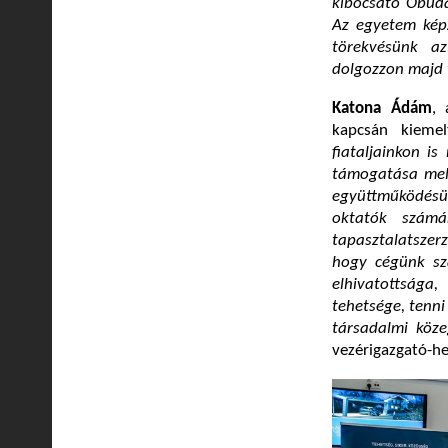
kibocsátó Óbuda
Az egyetem képz
törekvésünk az
dolgozzon majd 
Katona Ádám
, 
kapcsán kiemel
fiataljainkon i
támogatása melle
együttműködésü
oktatók számá
tapasztalatszer
hogy cégünk sz
elhivatottsága
tehetsége, tenn
társadalmi köze
vezérigazgató-he