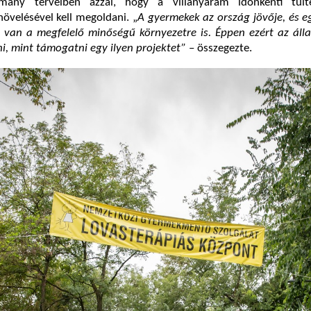
mány terveiben azzal, hogy a villanyáram időnkénti túlt
növelésével kell megoldani. „
A gyermekek az ország jövője, és e
 van a megfelelő minőségű környezetre is. Éppen ezért az áll
i, mint támogatni egy ilyen projektet”
– összegezte.