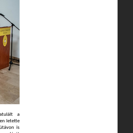
atulált a
n letette
útávon is