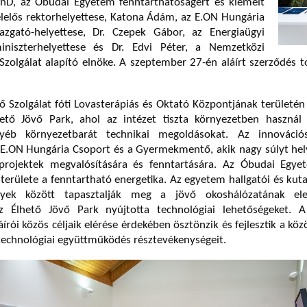
PhD, az Óbudai Egyetem fenntarthatóságért és kiemelt
felelős rektorhelyettese, Katona Ádám, az E.ON Hungária
azgató-helyettese, Dr. Czepek Gábor, az Energiaügyi
iniszterhelyettese és Dr. Edvi Péter, a Nemzetközi
olgálat alapító elnöke. A szeptember 27-én aláírt szerződés t
Szolgálat fóti Lovasterápiás és Oktató Központjának területén
ető Jövő Park, ahol az intézet tiszta környezetben használ
yéb környezetbarát technikai megoldásokat. Az innováció
 E.ON Hungária Csoport és a Gyermekmentő, akik nagy súlyt hel
projektek megvalósítására és fenntartására. Az Óbudai Egye
 területe a fenntartható energetika. Az egyetem hallgatói és kut
nyek között tapasztalják meg a jövő okoshálózatának ele
az Élhető Jövő Park nyújtotta technológiai lehetőségeket. 
írói közös céljaik elérése érdekében ösztönzik és fejlesztik a köz
echnológiai együttműködés résztevékenységeit.