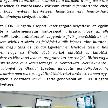
i Egyetem naprakészen készítse fel a diákokat a megfelelő sza
éseinek és kutatásainak központi eleme a fenntartható energ
, hogy mintegy tizenkétezer hallgatónk egy fenntarthat
tanulmányai elvégzése után.”
az E.ON Hungária Csoport vezérigazgató-helyettese az együ
te a tudásmegosztás fontosságát
. „Hisszük, hogy az élh
s múlik, ezért elkötelezettek vagyunk a jövő generációjának o
tt, köztük a közép- és felsőfokú duális képzés iránt. Kutatás-f
nk megújítása az Óbudai Egyetemmel lehetővé teszi a hal
ra, hogy az Élhető Jövő Parkot oktatási és kutatási 
zésre és környezetvédelmi programokra használják. Biztos vagy
akérteleme és elkötelezettsége, a Nemzetközi Gyermekmentő 
, valamint az Óbudai Egyetem innovatív gondolkodása, fia
i akarása nem csak az együttműködés résztvevőinek, hanem egy 
gnek is hasznára válik”
– zárta gondolatait az E.ON Hungári
lyettese.