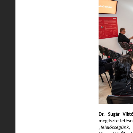
Dr. Sugár Viktó
megtiszteltetés
„felelősségün