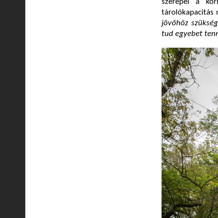
szerepel a kor
tárolókapacitás 
jövőhöz szükség
tud egyebet tenn