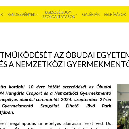
EGÉSZSÉGÜGYI
EK
RENDEZVÉNYEK
GALÉRIÁK
FELHÍVÁSOK
SZOLGÁLTATÁSOK
TMŰKÖDÉSÉT AZ ÓBUDAI EGYETEM,
ÉS A NEMZETKÖZI GYERMEKMENT
tta korábbi, 10 évre kötött szerződését az Óbudai
ON Hungária Csoport és a Nemzetközi Gyermekmentő
nnepélyes aláírási ceremóniát 2024. szeptember 27-én
 Gyermekmentő Szolgálat Élhető Jövő Park
tjában.
si megállapodás ünnepélyes aláírásán részt vett Dr.