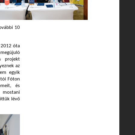
ovábbi 10
 2012 óta
 megújuló
s projekt
yeznek az
tem egyik
atói Fóton
meit, és
A mostani
öttük lévő