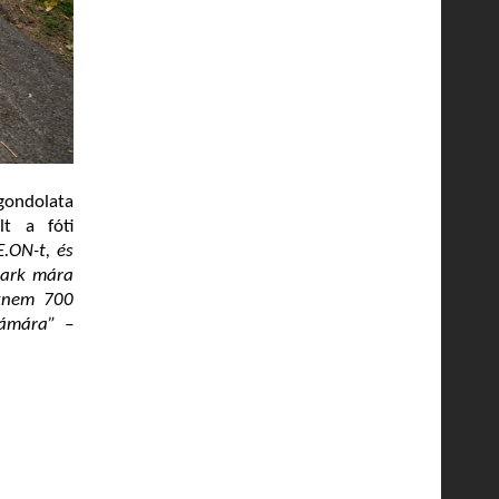
gondolata
lt a fóti
E.ON-t, és
 Park mára
aknem 700
zámára” –