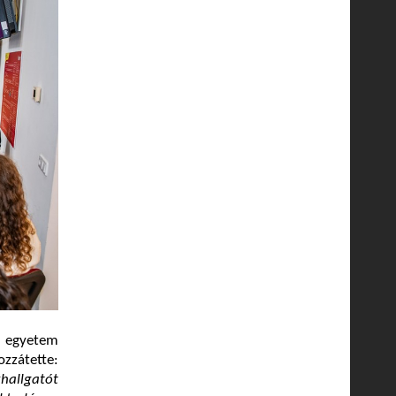
z egyetem
ozzátette:
allgatót