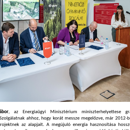
ábor
, az Energiaügyi Minisztérium miniszterhelyettese gr
olgálatnak ahhoz, hogy korát messze megelőzve, már 2012-be
ojektnek az alapjait. A megújuló energia hasznosítása hossz