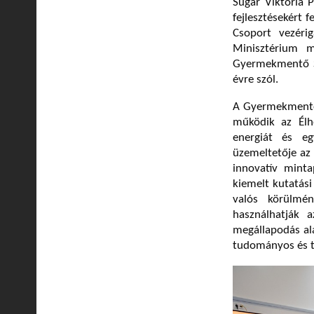
Sugár Viktória 
fejlesztésekért 
Csoport vezérig
Minisztérium m
Gyermekmentő Sz
évre szól.
A Gyermekmentő 
működik az Élh
energiát és eg
üzemeltetője az
innovatív minta
kiemelt kutatási
valós körülmé
használhatják 
megállapodás alá
tudományos és t