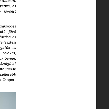
ktudásra.
etika, és
ó jövőért
ttműködés
ető jövő
ktatása és
ejlesztési
lgatók és
célokra,
ok benne,
Szolgálat
taljainak
szélesebb
a Csoport