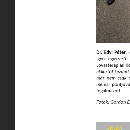
Dr. Edvi Péter,
igen egyszerű 
Lovasterápiás K
ekkortól kezdet
már nem csak 9
mérési pontjáva
fogalmazott
.
Fotók: Gordon Es
VISSZA