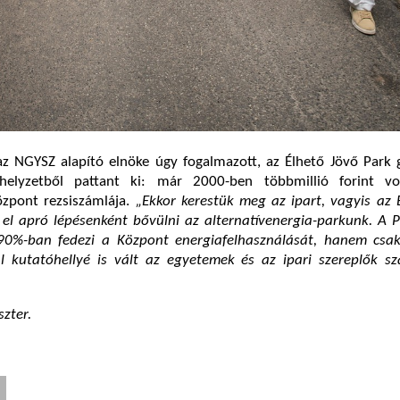
az NGYSZ alapító elnöke úgy fogalmazott, az Élhető Jövő Park 
helyzetből pattant ki: már 2000-ben többmillió forint vo
özpont rezsiszámlája.
„Ekkor kerestük meg az ipart, vagyis az 
t el apró lépésenként bővülni az alternatívenergia-parkunk. A
0%-ban fedezi a Központ energiafelhasználását, hanem cs
l kutatóhellyé is vált az egyetemek és az ipari szereplők s
zter.