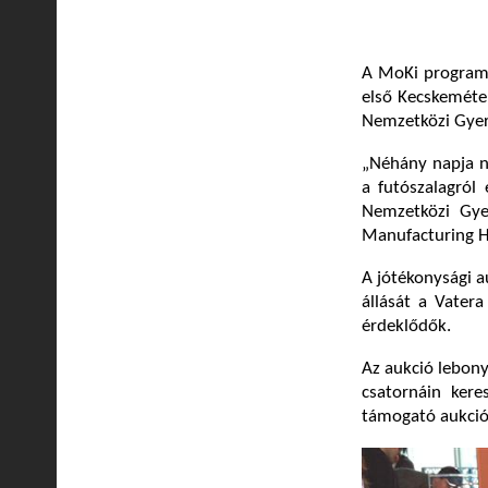
A MoKi program 
első Kecskeméten
Nemzetközi Gyer
„Néhány napja n
a futószalagról
Nemzetközi Gye
Manufacturing H
A jótékonysági auk
állását a Vater
érdeklődők.
Az aukció lebonyo
csatornáin kere
támogató aukció