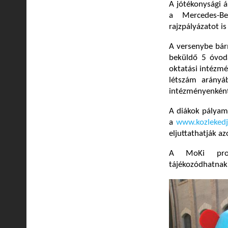
A jótékonysági 
a Mercedes-Be
rajzpályázatot is
A versenybe bárm
beküldő 5 óvodá
oktatási intézmé
létszám arányá
intézményenként
A diákok pályamű
a
www.kozlekedj
eljuttathatják az
A MoKi prog
tájékozódhatnak