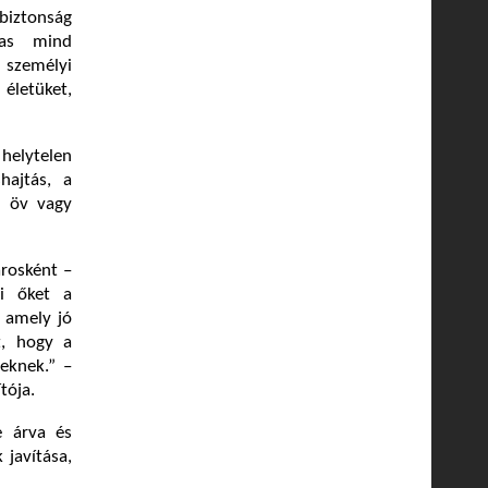
sbiztonság
gas mind
személyi
 életüket,
helytelen
hajtás, a
gi öv vagy
árosként –
ni őket a
, amely jó
t, hogy a
eknek.” –
tója.
e árva és
 javítása,