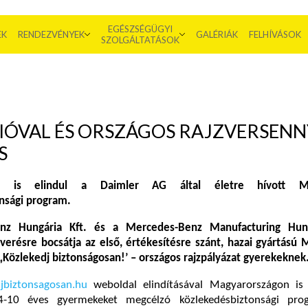
EGÉSZSÉGÜGYI
EK
RENDEZVÉNYEK
GALÉRIÁK
FELHÍVÁSOK
SZOLGÁLTATÁSOK
IÓVAL ÉS ORSZÁGOS RAJZVERSENN
S
on is elindul a Daimler AG által életre hívott Mo
nsági program.
nz Hungária Kft. és a Mercedes-Benz Manufacturing Hung
verésre bocsátja az első, értékesítésre szánt, hazai gyártású
„Közlekedj biztonságosan!’ – országos rajzpályázat gyerekeknek
jbiztonsagosan.hu
weboldal elindításával Magyarországon is 
10 éves gyermekeket megcélzó közlekedésbiztonsági prog