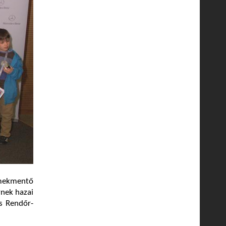
rmekmentő
ynek hazai
s Rendőr-