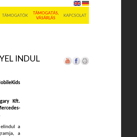
TÁMOGATÁS,
TÁMOGATÓK
KAPCSOLAT
VÁSÁRLÁS
YEL INDUL
bileKids
ary Kft.
 Mercedes-
.
elindul a
ramja, a