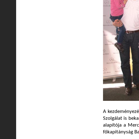
A kezdeményezés
Szolgálat is bek
alapítója a Mer
főkapitányság Ba