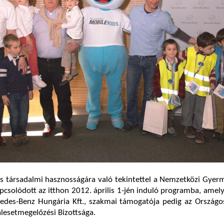
 társadalmi hasznosságára való tekintettel a Nemzetközi Gye
apcsolódott az itthon 2012. április 1-jén induló programba, amel
cedes-Benz Hungária Kft., szakmai támogatója pedig az Országo
lesetmegelőzési Bizottsága.