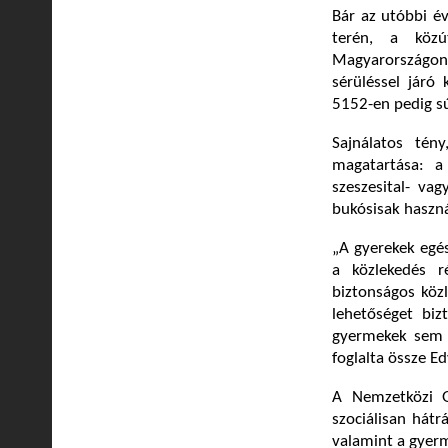
Bár az utóbbi é
terén, a közú
Magyarországo
sérüléssel járó 
5152-en pedig sú
Sajnálatos tén
magatartása: a
szeszesital- va
bukósisak haszn
„A gyerekek egés
a közlekedés r
biztonságos köz
lehetőséget biz
gyermekek sem á
foglalta össze E
A Nemzetközi Gy
szociálisan hátr
valamint a gyer