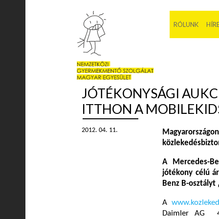
RÓLUNK
HÍR
JÓTÉKONYSÁGI AUKC
ITTHON A MOBILEKID
2012. 04. 11.
Magyarország
közlekedésbizto
A Mercedes-Be
jótékony célú ár
Benz B-osztályt 
A
www.kozleked
Daimler AG 4-