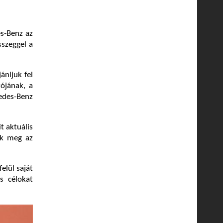
s-Benz az
sszeggel a
ánljuk fel
ójának, a
edes-Benz
it aktuális
ik meg az
elül saját
s célokat