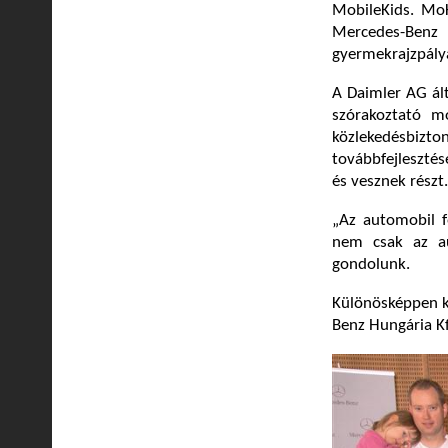
MobileKids. MoK
Mercedes-Benz 
gyermekrajzpály
A Daimler AG ált
szórakoztató m
közlekedésbizt
továbbfejleszté
és vesznek részt.
„Az automobil f
nem csak az a
gondolunk.
Különösképpen k
Benz Hungária Kf