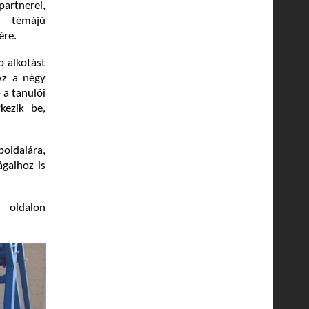
partnerei,
i témájú
ére.
b alkotást
Az a négy
 a tanulói
kezik be,
boldalára,
ágaihoz is
oldalon