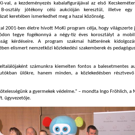
i-val, a kezdeményezés kabalafigurájával az első Kecskeméten
B-osztály jótékony célú aukcióján keresztül, illetve egy
ázat keretében ismerkedhet meg a hazai közönség.
al 2001-ben életre hívott MoKi program célja, hogy világszerte 
ódon tegye fogékonnyá a négy-tíz éves korosztályt a mobil
onság kérdéseire. A program szakmai hátterének kidolgoz
sében elismert nemzetközi közlekedési szakemberek és pedagógu
eltalálójaként számunkra kiemelten fontos a balesetmentes au
utókban ülőkre, hanem minden, a közlekedésben résztvevő
ötelességünk a gyermekek védelme.” – mondta Ingo Fröhlich, a 
t. ügyvezetője.