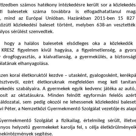
vtizedben számos hatékony intézkedésre került sor a közlekedé
ti balesetek száma továbbra is elfogadhatatlanul ma
n, mind az Európai Unióban. Hazánkban 2011-ben 15 827 
közúti közlekedési baleset történt, melyben 638-an vesztették
lyos sérülést szenvedtek.
y, hogy a halálos balesetek elsődleges oka a közlekedők 
 KRESZ figyelmen kívül hagyása, a figyelmetlenség, a gyors
gy drogfogyasztás, a kialvatlanság, a gyermekülés, a biztonsá
álatának elhanyagolása.
zen korai életkoruktól kezdve – utasként, gyalogosként, kerékp
észtvevői, ezért életkoruknak megfelelően meg kell taníta
lekedés szabályaira. A gyermekek egyik kedvenc játéka az autó
tosít az oktatásukra. Minden felnőtt egyformán felelős azér
ldozatai, sem pedig okozói ne lehessenek közlekedési baleset
dvi Péter, a Nemzetközi Gyermekmentő Szolgálat vezetője és alapí
ermekmentő Szolgálat a fizikailag, értelmileg sérült, illetv
ányos helyzetű gyermekeket karolja fel, s célja életkörülményeik
mekintézmények segítése.