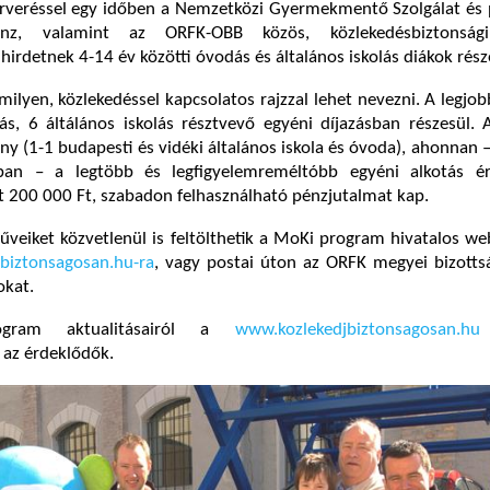
árveréssel egy időben a Nemzetközi Gyermekmentő Szolgálat és 
nz, valamint az ORFK-OBB közös, közlekedésbiztonság
 hirdetnek 4-14 év közötti óvodás és általános iskolás diákok rész
ilyen, közlekedéssel kapcsolatos rajzzal lehet nevezni. A legjob
s, 6 áltálános iskolás résztvevő egyéni díjazásban részesül. 
ny (1-1 budapesti és vidéki általános iskola és óvoda), ahonnan –
ban – a legtöbb és legfigyelemreméltóbb egyéni alkotás ér
 200 000 Ft, szabadon felhasználható pénzjutalmat kap.
veiket közvetlenül is feltölthetik a MoKi program hivatalos we
biztonsagosan.hu-ra
, vagy postai úton az ORFK megyei bizotts
okat.
ram aktualitásairól a
www.kozlekedjbiztonsagosan.hu
 az érdeklődők.