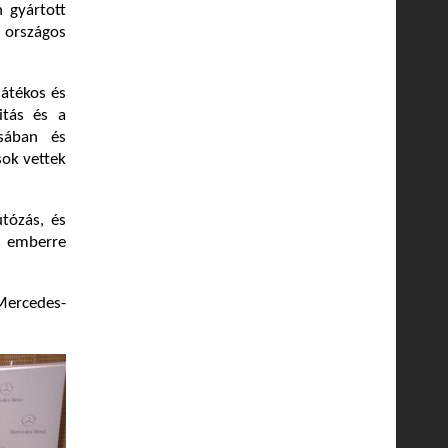
 gyártott
 országos
játékos és
itás és a
ásában és
sok vettek
tózás, és
 emberre
Mercedes-