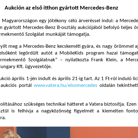
Aukción az első itthon gyártott Mercedes-Benz
Magyarországon egy jótékony célú árveréssel indul: a Mercede
 gyártott Mercedes-Benz B-osztály aukciójából befolyó teljes ö
mekmentő Szolgálat munkáját támogatja.
yílt meg a Mercedes-Benz kecskeméti gyára, és nagy örömmel aj
 elsőként legördült autót a MobileKids program hazai támogat
rmekmentő Szolgálatnak” – nyilatkozta Frank Klein, a Merc
ungary Kft. ügyvezetője.
ció április 1-jén indult és április 21-ig tart. Az 1 Ft-ról induló lic
a aukciós portál
www.vatera.hu/elsomercedes
oldalán tekinthet
lításához szükséges technikai hátteret a Vatera biztosítja. Ezen f
sztül is felhívja a nagyközönség figyelmét a kiemelten fonto
ra.