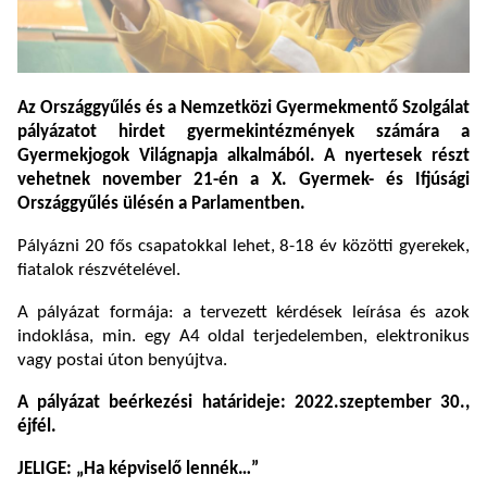
Az
Országgyűlés
és a
Nemzetközi Gyermekmentő Szolgálat
pályázatot hirdet gyermekintézmények számára a
Gyermekjogok Világnapja
alkalmából. A nyertesek részt
vehetnek november 21-én a
X. Gyermek- és Ifjúsági
Országgyűlés
ülésén a Parlamentben.
Pályázni 20 fős csapatokkal lehet, 8-18 év közötti gyerekek,
fiatalok részvételével.
A pályázat formája: a tervezett kérdések leírása és azok
indoklása, min. egy A4 oldal terjedelemben, elektronikus
vagy postai úton benyújtva.
A pályázat beérkezési határideje: 2022.szeptember 30.,
éjfél.
JELIGE: „Ha képviselő lennék…”