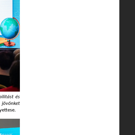
litást és
 jövőnket
yettese.