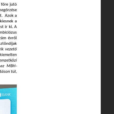
 főre jutó
megőrzése
at. Azok a
 kiesnek a
t ír ki. A
mbiciózus
szám évről
sztöndíjak
ik vezető
kiemelten
mzetközi
 az MBH-
táson túl,