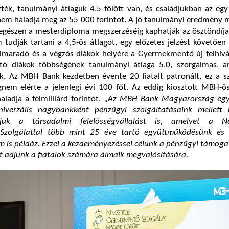
zték, tanulmányi átlaguk 4,5 fölött van, és családjukban az egy
nem haladja meg az 55 000 forintot. A jó tanulmányi eredmény 
 egészen a mesterdiploma megszerzéséig kaphatják az ösztöndíj
 tudják tartani a 4,5-ös átlagot, egy előzetes jelzést követően
imaradó és a végzős diákok helyére a Gyermekmentő új felhívás
tó diákok többségének tanulmányi átlaga 5,0, szorgalmas, a
lok. Az MBH Bank kezdetben évente 20 fiatalt patronált, ez a 
gnem elérte a jelenlegi évi 100 főt. Az eddig kiosztott MBH-ö
ladja a félmilliárd forintot.
„Az MBH Bank Magyarország egy
niverzális nagybankként pénzügyi szolgáltatásaink mellett 
tjuk a társadalmi felelősségvállalást is, amelyet a Ne
Szolgálattal több mint 25 éve tartó együttműködésünk és
 is példáz. Ezzel a kezdeményezéssel célunk a pénzügyi támoga
t adjunk a fiatalok számára álmaik megvalósítására.