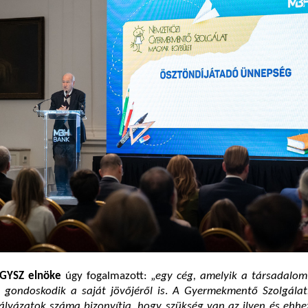
NGYSZ elnöke
úgy fogalmazott: „
egy cég, amelyik a társadalom 
 gondoskodik a saját jövőjéről is
.
A Gyermekmentő Szolgálat
ályázatok száma bizonyítja, hogy szükség van az ilyen és ehhe