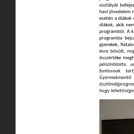
osztályát befeje
havi jövedelem 
esetén a diákok
diákok, akik nem
programból. A k
programba beju
gyerekek, fiata
évre bővült, mí
összértéke megha
pénzintézete, u
fontosnak tar
Gyermekmentő 
ösztöndíjprogram
hogy lehetősége