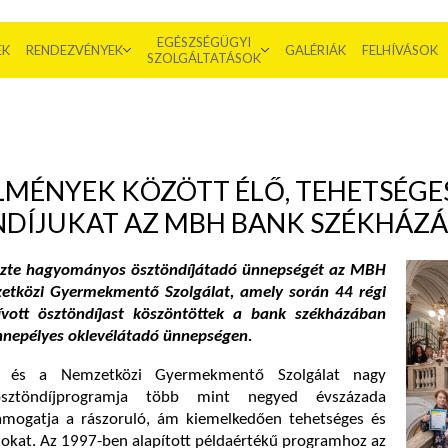
EGÉSZSÉGÜGYI
EK
RENDEZVÉNYEK
GALÉRIÁK
FELHÍVÁSOK
SZOLGÁLTATÁSOK
LMÉNYEK KÖZÖTT ÉLŐ, TEHETSÉGE
NDÍJUKAT AZ MBH BANK SZÉKHÁZ
zte hagyományos ösztöndíjátadó ünnepségét az MBH
etközi Gyermekmentő Szolgálat, amely során 44 régi
vott ösztöndíjast köszöntöttek a bank székházában
nepélyes oklevélátadó ünnepségen.
és a Nemzetközi Gyermekmentő Szolgálat nagy
sztöndíjprogramja több mint negyed évszázada
támogatja a rászoruló, ám kiemelkedően tehetséges és
lokat. Az 1997-ben alapított példaértékű programhoz az