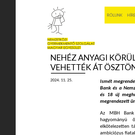
RÓLUNK
HÍR
NEHÉZ ANYAGI KÖRÜ
VEHETTÉK ÁT ÖSZTÖ
2024. 11. 25.
Ismét megrende
Bank és a Nemz
és 18 új meghí
megrendezett ün
Az MBH Bank 
hagyományú ö
elkötelezetten 
ambiciózus fiata