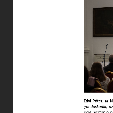
Edvi Péter, az 
gondoskodik, az
évre beözönlő p