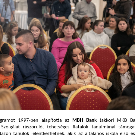
ogramot 1997-ben alapította az
MBH Bank
(akkori MKB Ba
zolgálat rászoruló, tehetséges fiatalok tanulmányi támoga
zon tanulók jelentkezhetnek, akik az általános iskola első é