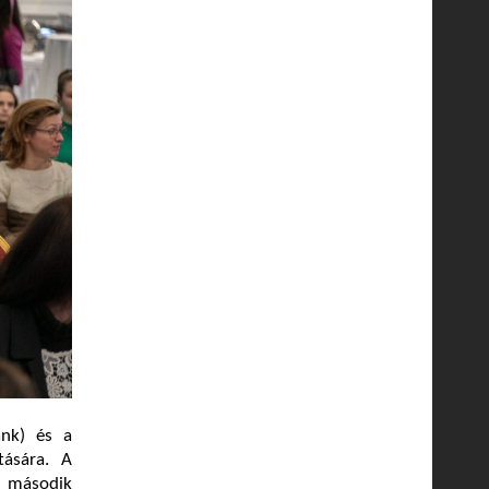
nk) és a
tására. A
s második