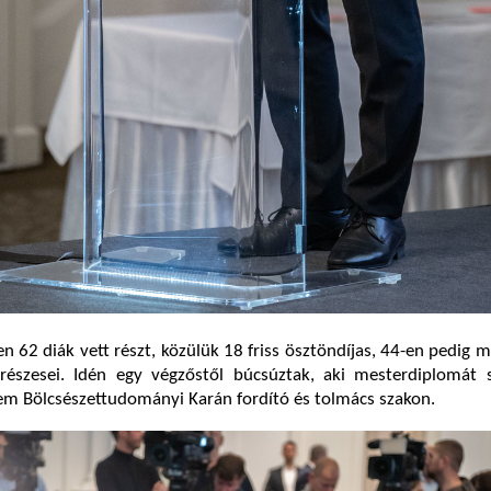
 62 diák vett részt, közülük 18 friss ösztöndíjas, 44-en pedig 
észesei. Idén egy végzőstől búcsúztak, aki mesterdiplomát s
em Bölcsészettudományi Karán fordító és tolmács szakon.