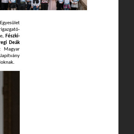
Egyesület
igazgató-
ke,
Fészki-
regi Deák
t Magyar
lapítvány
loknak.