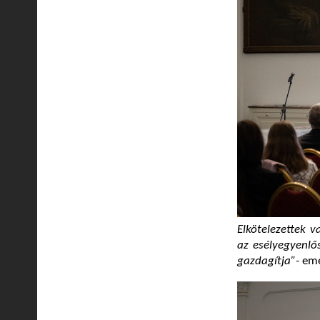
Elkötelezettek 
az esélyegyenlő
gazdagítja”-
eme