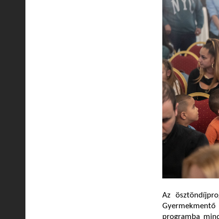
Az ösztöndíjpr
Gyermekmentő S
programba minda