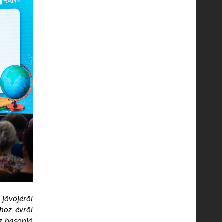
jövőjéről
hoz évről
z hasonló