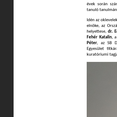
évek során szá
tanuló tanulmány
Idén az oklevele
elnöke, az Orsz
helyettese,
dr. 
Fehér Katalin
, 
Péter
, az SB D
Egyesület titká
kuratóriumi tagj