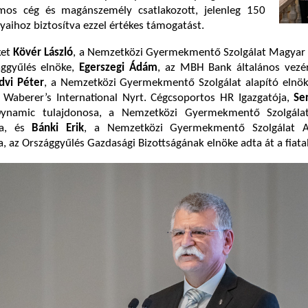
mos cég és magánszemély csatlakozott, jelenleg 150
aihoz biztosítva ezzel értékes támogatást.
ket
Kövér László
, a Nemzetközi Gyermekmentő Szolgálat Magyar 
ággyűlés elnöke,
Egerszegi Ádám
, az MBH Bank általános vezér
Edvi Péter
, a Nemzetközi Gyermekmentő Szolgálat alapító elnö
a Waberer’s International Nyrt. Cégcsoportos HR Igazgatója,
Se
ynamic tulajdonosa, a Nemzetközi Gyermekmentő Szolgála
ra, és
Bánki Erik
, a Nemzetközi Gyermekmentő Szolgálat A
a, az Országgyűlés Gazdasági Bizottságának elnöke adta át a fiata