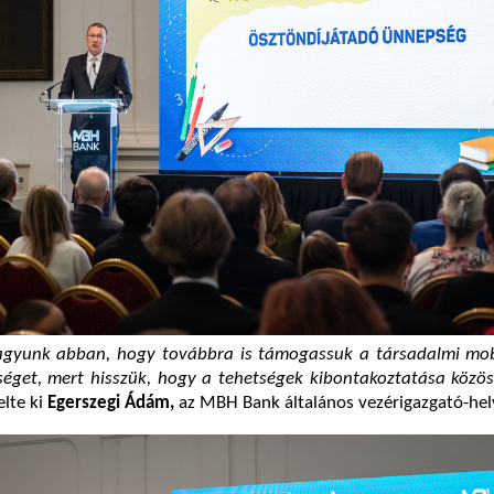
vagyunk abban, hogy továbbra is támogassuk a társadalmi mobi
séget, mert hisszük, hogy a tehetségek kibontakoztatása közös
lte ki
Egerszegi Ádám,
az MBH Bank általános vezérigazgató-hel