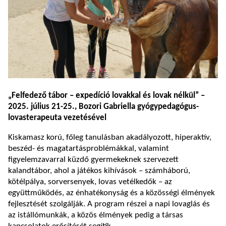
„Felfedező tábor – expedíció lovakkal és lovak nélkül” –
2025. július 21-25., Bozori Gabriella gyógypedagógus-
lovasterapeuta vezetésével
Kiskamasz korú, főleg tanulásban akadályozott, hiperaktív,
beszéd- és magatartásproblémákkal, valamint
figyelemzavarral küzdő gyermekeknek szervezett
kalandtábor, ahol a játékos kihívások – számháború,
kötélpálya, sorversenyek, lovas vetélkedők – az
együttműködés, az énhatékonyság és a közösségi élmények
fejlesztését szolgálják. A program részei a napi lovaglás és
az istállómunkák, a közös élmények pedig a társas