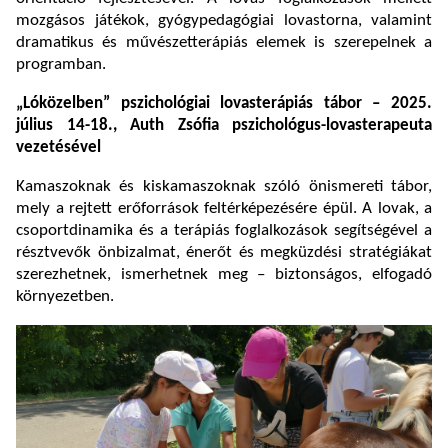
mozgásos játékok, gyógypedagógiai lovastorna, valamint
dramatikus és művészetterápiás elemek is szerepelnek a
programban.
„Lóközelben” pszichológiai lovasterápiás tábor – 2025.
július 14-18., Auth Zsófia pszichológus-lovasterapeuta
vezetésével
Kamaszoknak és kiskamaszoknak szóló önismereti tábor,
mely a rejtett erőforrások feltérképezésére épül. A lovak, a
csoportdinamika és a terápiás foglalkozások segítségével a
résztvevők önbizalmat, énerőt és megküzdési stratégiákat
szerezhetnek, ismerhetnek meg – biztonságos, elfogadó
környezetben.