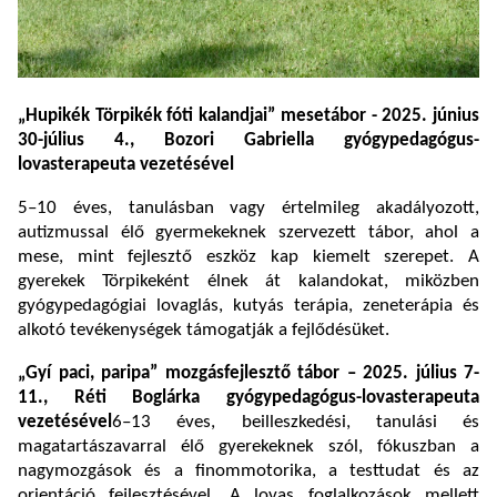
„Hupikék Törpikék fóti kalandjai” mesetábor - 2025. június
30-július 4., Bozori Gabriella gyógypedagógus-
lovasterapeuta vezetésével
5–10 éves, tanulásban vagy értelmileg akadályozott,
autizmussal élő gyermekeknek szervezett tábor, ahol a
mese, mint fejlesztő eszköz kap kiemelt szerepet. A
gyerekek Törpikeként élnek át kalandokat, miközben
gyógypedagógiai lovaglás, kutyás terápia, zeneterápia és
alkotó tevékenységek támogatják a fejlődésüket.
„Gyí paci, paripa” mozgásfejlesztő tábor – 2025. július 7-
11., Réti Boglárka gyógypedagógus-lovasterapeuta
vezetésével
6–13 éves, beilleszkedési, tanulási és
magatartászavarral élő gyerekeknek szól, fókuszban a
nagymozgások és a finommotorika, a testtudat és az
orientáció fejlesztésével. A lovas foglalkozások mellett