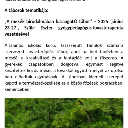
A táborok tematikája:
„A mesék birodalmában barangoLÓ tábor” – 2025. június
23-27., Szüle Eszter gyógypedagógus-lovasterapeuta
vezetésével
Általános iskolás korú, látássérült tanulók számára
szervezett lovasterápiás tábor, ahol az idei tanévben a
meséé, a kreativitásé és a fantáziáé volt a főszerep. A
gyerekek csapatokban dolgozva, egymást segítve
készítettek közös mesét a lovakkal együtt, melyet az utolsó
nap előadtak egymásnak. A táborban kiemelt szerepet
kapott a természetközeliség és a közös főzések bográcsban,
kemencében.