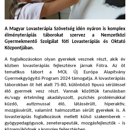
A Magyar Lovasterápia Szövetség idén nyáron is komplex
élményterápiás táborokat szervez a Nemzetközi
Gyermekmentő Szolgálat fóti Lovasterápiás és Oktató
Központjában.
A foglalkozásokon olyan gyerekek vesznek részt, akik év
közben lovasterápiás fejlesztésre járnak Fótra. Az öt
tematikus tábort a MOL Új Európa Alapítvány
Gyermekgyógyító Program 2024 támogatja. A lovasterápiás
táborokban öt hét alatt 75-80, különböző típusú sérüléssel
élő gyermek vesz részt. Vannak közöttük tanulásban
és/vagy értelmileg akadályozott, pszichés problémákkal
küzdő, autizmussal élő, látássérült, hiperaktív,
mozgássérült, valamint halmozottan sérült gyerekek is. A
lovasterápiás foglalkozások mellett külső szakemberek –
gyógypedagógusok, zeneterapeuták, mozgásfejlesztők – is
közreműködnek a komplex fejlesztésben.