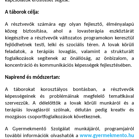
kapcsolatok erősítését segítik.
A táborok célja:
A résztvevők számára egy olyan fejlesztő, élményalapú
közeg biztosítása, ahol a lovasterápia eszköztárát
kiegészítve a résztvevők változatos programokon keresztül
fejlődhetnek testi, lelki és szociális téren. A lovak körüli
feladatok, a terápiás lovaglás, valamint a strukturált
foglalkozások segítenek az önállóság, az önbizalom, a
koncentráció és kommunikációs képességek fejlesztésében.
Napirend és módszertan:
A táborokat korosztályos bontásban, a résztvevők
képességeinek és problémáinak megfelelő tematikával
szervezzük. A délelőttök a lovak körüli munkáról és a
terápiás lovaglásról szólnak, délután pedig kreatív és
mozgásos csoportfoglalkozások következnek.
A Gyermekmentő Szolgálat munkájáról, programjairól
további információk olvashatók a
www.gyermekmento.hu