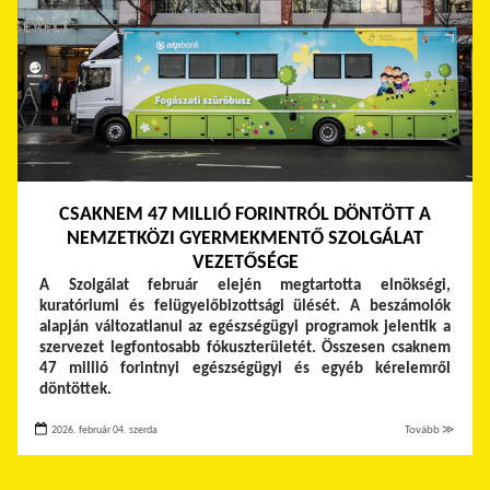
CSAKNEM 47 MILLIÓ FORINTRÓL DÖNTÖTT A
NEMZETKÖZI GYERMEKMENTŐ SZOLGÁLAT
VEZETŐSÉGE
A Szolgálat február elején megtartotta elnökségi,
kuratóriumi és felügyelőbizottsági ülését. A beszámolók
alapján változatlanul az egészségügyi programok jelentik a
szervezet legfontosabb fókuszterületét. Összesen csaknem
47 millió forintnyi egészségügyi és egyéb kérelemről
döntöttek.
2026. február 04. szerda
Tovább ≫