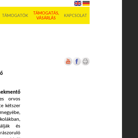
TÁMOGATÁS,
TÁMOGATÓK
KAPCSOLAT
VÁSÁRLÁS
tő
ekmentő
s orvos
te kétszer
 megyébe,
olákban,
álják és
szoruló