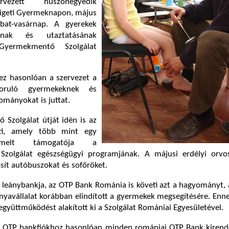
vezett huszonegyedik
ligeti Gyermeknapon, május
bat-vasárnap. A gyerekek
sának és utaztatásának
Gyermekmentő Szolgálat
ez hasonlóan a szervezet a
zoruló gyermekeknek és
ományokat is juttat.
Szolgálat útját idén is az
ti, amely több mint egy
emelt támogatója a
zolgálat egészségügyi programjának. A májusi erdélyi orvo
sít autóbuszokat és sofőröket.
 leánybankja, az OTP Bank Románia is követi azt a hagyományt,
yavállalat korábban elindított a gyermekek megsegítésére. Enn
gyüttműködést alakított ki a Szolgálat Romániai Egyesületével.
 OTP bankfiókhoz hasonlóan minden romániai OTP Bank kirend