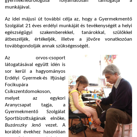
gyermekneurológusa folyamatosan támogatja a
munkájával.
Az idei májusi út további célja az, hogy a Gyermekmentő
Szolgálat 21 éves erdélyi munkáját és tevékenységét a helyi
egészségügyi szakemberekkel, tanárokkal, szülőkkel
átbeszéljék, értékeljék, illetve a jövőre vonatkozóan
továbbgondolják annak szükségességét.
Az orvos-csoport
látogatásával együtt idén is
sor kerül a hagyományos
Erdélyi Gyermek-és Ifjúsági
Focikupára
Csíkszentdomokoson,
melyet az egykori
Aranycsapat tagja, a
Gyermekmentő Szolgálat
Sportbizottságának elnöke,
Buzánszky Jenő
vezet. A
korábbi évekhez hasonlóan