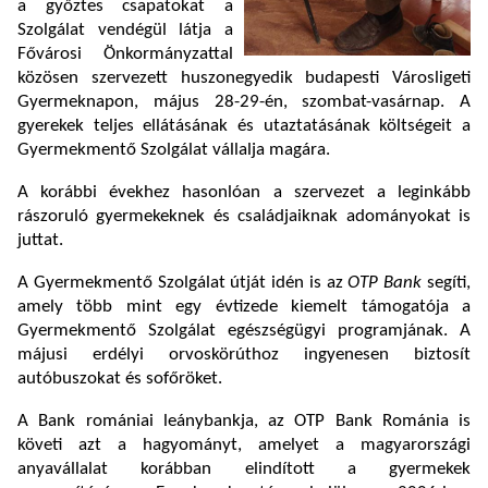
a győztes csapatokat a
Szolgálat vendégül látja a
Fővárosi Önkormányzattal
közösen szervezett huszonegyedik budapesti Városligeti
Gyermeknapon, május 28-29-én, szombat-vasárnap. A
gyerekek teljes ellátásának és utaztatásának költségeit a
Gyermekmentő Szolgálat vállalja magára.
A korábbi évekhez hasonlóan a szervezet a leginkább
rászoruló gyermekeknek és családjaiknak adományokat is
juttat.
A Gyermekmentő Szolgálat útját idén is az
OTP Bank
segíti,
amely több mint egy évtizede kiemelt támogatója a
Gyermekmentő Szolgálat egészségügyi programjának. A
májusi erdélyi orvoskörúthoz ingyenesen biztosít
autóbuszokat és sofőröket.
A Bank romániai leánybankja, az OTP Bank Románia is
követi azt a hagyományt, amelyet a magyarországi
anyavállalat korábban elindított a gyermekek