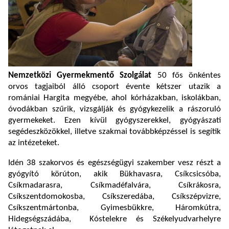
Nemzetközi Gyermekmentő Szolgálat
50 fős önkéntes
orvos tagjaiból álló csoport évente kétszer utazik a
romániai Hargita megyébe, ahol kórházakban, iskolákban,
óvodákban szűrik, vizsgálják és gyógykezelik a rászoruló
gyermekeket. Ezen kívül gyógyszerekkel, gyógyászati
segédeszközökkel, illetve szakmai továbbképzéssel is segítik
az intézeteket.
Idén 38 szakorvos és egészségügyi szakember vesz részt a
gyógyító körúton, akik Bükhavasra, Csíkcsicsóba,
Csíkmadarasra, Csíkmadéfalvára, Csíkrákosra,
Csíkszentdomokosba, Csíkszeredába, Csíkszépvizre,
Csíkszentmártonba, Gyimesbükkre, Háromkútra,
Hidegségszádába, Kóstelekre és Székelyudvarhelyre