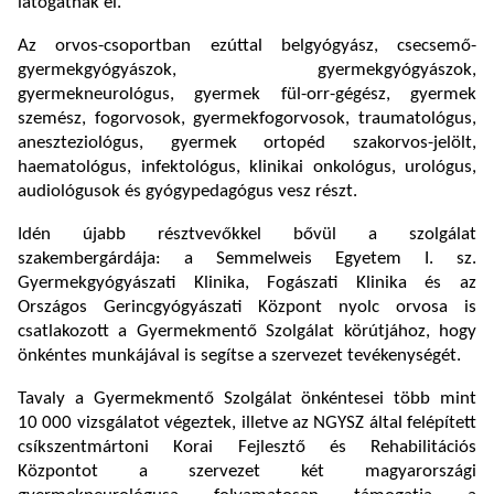
látogatnak el.
Az orvos-csoportban ezúttal belgyógyász, csecsemő-
gyermekgyógyászok, gyermekgyógyászok,
gyermekneurológus, gyermek fül-orr-gégész, gyermek
szemész, fogorvosok, gyermekfogorvosok, traumatológus,
aneszteziológus, gyermek ortopéd szakorvos-jelölt,
haematológus, infektológus, klinikai onkológus, urológus,
audiológusok és gyógypedagógus vesz részt.
Idén újabb résztvevőkkel bővül a szolgálat
szakembergárdája: a Semmelweis Egyetem I. sz.
Gyermekgyógyászati Klinika, Fogászati Klinika és az
Országos Gerincgyógyászati Központ nyolc orvosa is
csatlakozott a Gyermekmentő Szolgálat körútjához, hogy
önkéntes munkájával is segítse a szervezet tevékenységét.
Tavaly a Gyermekmentő Szolgálat önkéntesei több mint
10 000 vizsgálatot végeztek, illetve az NGYSZ által felépített
csíkszentmártoni Korai Fejlesztő és Rehabilitációs
Központot a szervezet két magyarországi