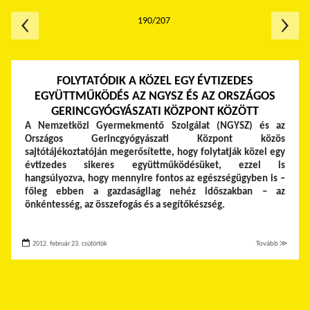
190/207
FOLYTATÓDIK A KÖZEL EGY ÉVTIZEDES
EGYÜTTMŰKÖDÉS AZ NGYSZ ÉS AZ ORSZÁGOS
GERINCGYÓGYÁSZATI KÖZPONT KÖZÖTT
A Nemzetközi Gyermekmentő Szolgálat (NGYSZ) és az
Országos Gerincgyógyászati Központ közös
sajtótájékoztatóján megerősítette, hogy folytatják közel egy
évtizedes sikeres együttműködésüket, ezzel is
hangsúlyozva, hogy mennyire fontos az egészségügyben is –
főleg ebben a gazdaságilag nehéz időszakban – az
önkéntesség, az összefogás és a segítőkészség.
2012. február 23. csütörtök
Tovább ≫