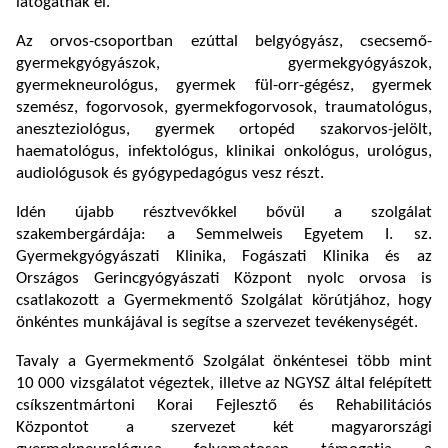
látogatnak el.
Az orvos-csoportban ezúttal belgyógyász, csecsemő-
gyermekgyógyászok, gyermekgyógyászok,
gyermekneurológus, gyermek fül-orr-gégész, gyermek
szemész, fogorvosok, gyermekfogorvosok, traumatológus,
aneszteziológus, gyermek ortopéd szakorvos-jelölt,
haematológus, infektológus, klinikai onkológus, urológus,
audiológusok és gyógypedagógus vesz részt.
Idén újabb résztvevőkkel bővül a szolgálat
szakembergárdája: a Semmelweis Egyetem I. sz.
Gyermekgyógyászati Klinika, Fogászati Klinika és az
Országos Gerincgyógyászati Központ nyolc orvosa is
csatlakozott a Gyermekmentő Szolgálat körútjához, hogy
önkéntes munkájával is segítse a szervezet tevékenységét.
Tavaly a Gyermekmentő Szolgálat önkéntesei több mint
10 000 vizsgálatot végeztek, illetve az NGYSZ által felépített
csíkszentmártoni Korai Fejlesztő és Rehabilitációs
Központot a szervezet két magyarországi