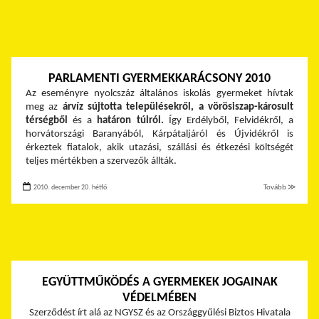
PARLAMENTI GYERMEKKARÁCSONY 2010
Az eseményre nyolcszáz általános iskolás gyermeket hívtak
meg az
árvíz sújtotta településekről, a vörösiszap-károsult
térségből
és a
határon túlról.
Így Erdélyből, Felvidékről, a
horvátországi Baranyából, Kárpátaljáról és Újvidékről is
érkeztek fiatalok, akik utazási, szállási és étkezési költségét
teljes mértékben a szervezők állták.
2010. december 20. hétfő
Tovább ≫
EGYÜTTMŰKÖDÉS A GYERMEKEK JOGAINAK
VÉDELMÉBEN
Szerződést írt alá az NGYSZ és az Országgyűlési Biztos Hivatala