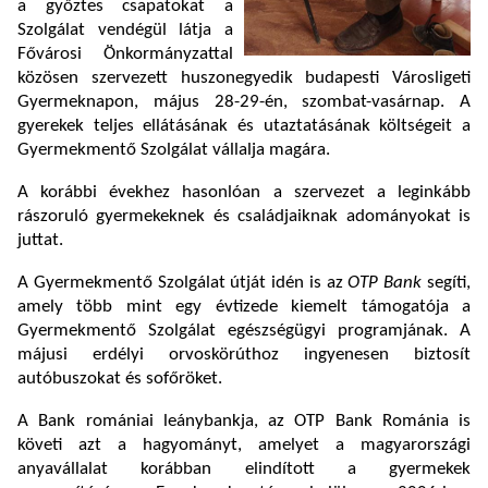
a győztes csapatokat a
Szolgálat vendégül látja a
Fővárosi Önkormányzattal
közösen szervezett huszonegyedik budapesti Városligeti
Gyermeknapon, május 28-29-én, szombat-vasárnap. A
gyerekek teljes ellátásának és utaztatásának költségeit a
Gyermekmentő Szolgálat vállalja magára.
A korábbi évekhez hasonlóan a szervezet a leginkább
rászoruló gyermekeknek és családjaiknak adományokat is
juttat.
A Gyermekmentő Szolgálat útját idén is az
OTP Bank
segíti,
amely több mint egy évtizede kiemelt támogatója a
Gyermekmentő Szolgálat egészségügyi programjának. A
májusi erdélyi orvoskörúthoz ingyenesen biztosít
autóbuszokat és sofőröket.
A Bank romániai leánybankja, az OTP Bank Románia is
követi azt a hagyományt, amelyet a magyarországi
anyavállalat korábban elindított a gyermekek