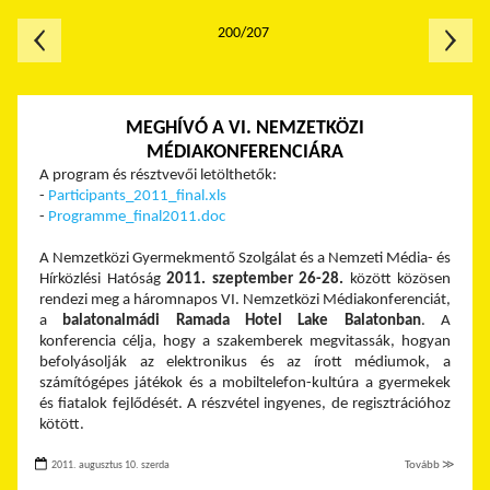
200/207
MEGHÍVÓ A VI. NEMZETKÖZI
MÉDIAKONFERENCIÁRA
A program és résztvevői letölthetők:
-
Participants_2011_final.xls
-
Programme_final2011.doc
A Nemzetközi Gyermekmentő Szolgálat és a Nemzeti Média- és
Hírközlési Hatóság
2011. szeptember 26-28.
között közösen
rendezi meg a háromnapos VI. Nemzetközi Médiakonferenciát,
a
balatonalmádi Ramada Hotel Lake Balatonban
. A
konferencia célja, hogy a szakemberek megvitassák, hogyan
befolyásolják az elektronikus és az írott médiumok, a
számítógépes játékok és a mobiltelefon-kultúra a gyermekek
és fiatalok fejlődését. A részvétel ingyenes, de regisztrációhoz
kötött.
2011. augusztus 10. szerda
Tovább ≫