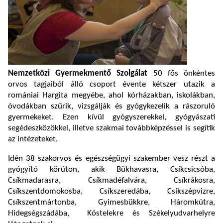
Nemzetközi Gyermekmentő Szolgálat
50 fős önkéntes
orvos tagjaiból álló csoport évente kétszer utazik a
romániai Hargita megyébe, ahol kórházakban, iskolákban,
óvodákban szűrik, vizsgálják és gyógykezelik a rászoruló
gyermekeket. Ezen kívül gyógyszerekkel, gyógyászati
segédeszközökkel, illetve szakmai továbbképzéssel is segítik
az intézeteket.
Idén 38 szakorvos és egészségügyi szakember vesz részt a
gyógyító körúton, akik Bükhavasra, Csíkcsicsóba,
Csíkmadarasra, Csíkmadéfalvára, Csíkrákosra,
Csíkszentdomokosba, Csíkszeredába, Csíkszépvizre,
Csíkszentmártonba, Gyimesbükkre, Háromkútra,
Hidegségszádába, Kóstelekre és Székelyudvarhelyre