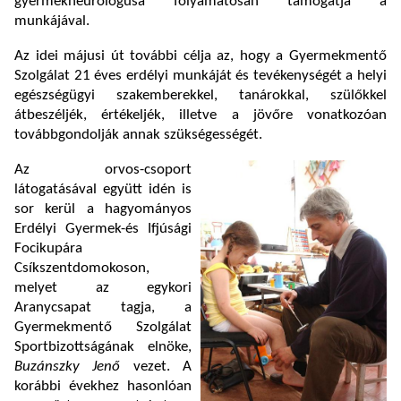
gyermekneurológusa folyamatosan támogatja a
munkájával.
Az idei májusi út további célja az, hogy a Gyermekmentő
Szolgálat 21 éves erdélyi munkáját és tevékenységét a helyi
egészségügyi szakemberekkel, tanárokkal, szülőkkel
átbeszéljék, értékeljék, illetve a jövőre vonatkozóan
továbbgondolják annak szükségességét.
Az orvos-csoport
látogatásával együtt idén is
sor kerül a hagyományos
Erdélyi Gyermek-és Ifjúsági
Focikupára
Csíkszentdomokoson,
melyet az egykori
Aranycsapat tagja, a
Gyermekmentő Szolgálat
Sportbizottságának elnöke,
Buzánszky Jenő
vezet. A
korábbi évekhez hasonlóan