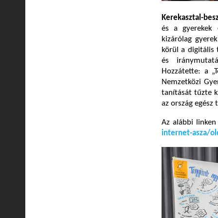
Kerekasztal-bes
és a gyerekek
kizárólag gyerek
körül a digitális
és iránymutatá
Hozzátette: a „
Nemzetközi Gyer
tanítását tűzte k
az ország egész 
Az alábbi linken
internet-asza/o