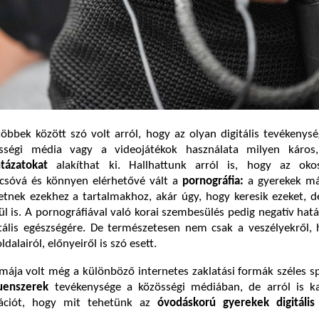
öbbek között szó volt arról, hogy az olyan digitális tevékenys
sségi média vagy a videojátékok használata milyen káro
ntázatokat
alakíthat ki. Hallhattunk arról is, hogy az oko
olcsóvá és könnyen elérhetővé vált a
pornográfia:
a gyerekek m
etnek ezekhez a tartalmakhoz, akár úgy, hogy keresik ezeket, 
nül is. A pornográfiával való korai szembesülés pedig negatív hatá
ális egészségére. De természetesen nem csak a veszélyekről,
ldalairól, előnyeiről is szó esett.
mája volt még a különböző internetes zaklatási formák széles 
luenszerek
tevékenysége a közösségi médiában, de arról is k
ációt, hogy mit tehetünk az
óvodáskorú gyerekek digitáli