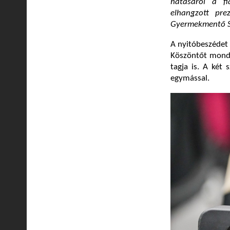
hatásáról a fia
elhangzott pre
Gyermekmentő Sz
A nyitóbeszédet 
Köszöntőt mondo
tagja is. A két
egymással.