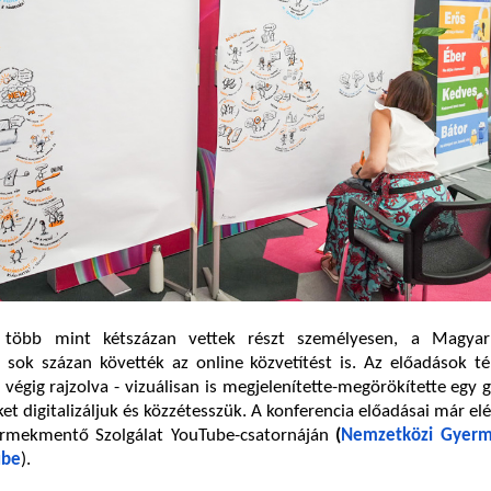
 több mint kétszázan vettek részt személyesen, a Magya
sok százan követték az online közvetítést is. Az előadások té
 végig rajzolva - vizuálisan is megjelenítette-megörökítette egy g
ket digitalizáljuk és közzétesszük. A konferencia előadásai már el
rmekmentő Szolgálat YouTube-csatornáján
(
Nemzetközi Gyer
ube
).