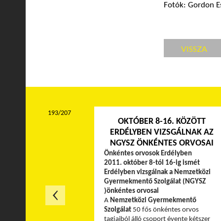
Fotók: Gordon Es
VISSZA
193/207
OKTÓBER 8-16. KÖZÖTT
ERDÉLYBEN VIZSGÁLNAK AZ
NGYSZ ÖNKÉNTES ORVOSAI
Önkéntes orvosok Erdélyben
2011. október 8-tól 16-ig ismét
Erdélyben vizsgálnak a Nemzetközi
Gyermekmentő Szolgálat (NGYSZ
)önkéntes orvosai
A
Nemzetközi Gyermekmentő
Szolgálat
50 fős önkéntes orvos
tagjaiból álló csoport évente kétszer