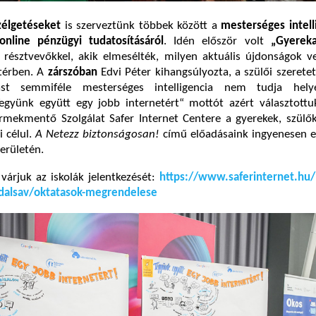
zélgetéseket
is szerveztünk többek között a
mesterséges intell
online pénzügyi tudatosításáról
. Idén először volt
„Gyereka
 résztvevőkkel, akik elmesélték, milyen aktuális újdonságok v
 térben. A
zárszóban
Edvi Péter kihangsúlyozta, a szülői szeretet
st semmiféle mesterséges intelligencia nem tudja helyet
Tegyünk együtt egy jobb internetért“ mottót azért választottu
mekmentő Szolgálat Safer Internet Centere a gyerekek, szülők
i célul.
A Netezz biztonságosan!
című előadásaink ingyenesen e
területén.
 várjuk az iskolák jelentkezését:
https://www.saferinternet.hu/l
ldalsav/oktatasok-megrendelese