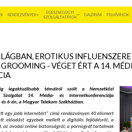
EGÉSZSÉGÜGYI
EK
RENDEZVÉNYEK
GALÉRIÁK
FELHÍVÁSOK
SZOLGÁLTATÁSOK
VILÁGBAN, EROTIKUS INFLUENSZERE
GROOMING - VÉGET ÉRT A 14. MÉDI
CIA
ág legaktuálisabb témáiról szólt a Nemzetközi
Szolgálat 14. Média- és internetkonferenciája
 és 6-án, a Magyar Telekom Székházban.
tt egy jobb internetért” című rendezvényen 40 elismert
tt előadást egyebek mellett a digitális fejlődésről, a
l, az óvodai online biztonságról, a pornográf tartalmak