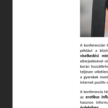
A konferencián t
például a közö
viselkedési mi
elterjedésével 
korán hozzáférh
teljesen véletle
a gyerekek ment
internet pozitív o
A konferencia té
az
erotikus inf
hasznos inform
érdekében.