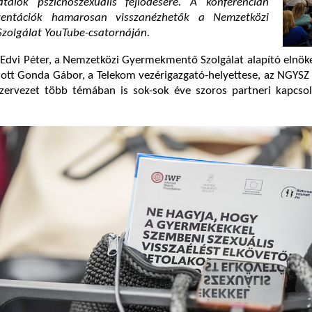
talok pszichoszexuális fejlődésére. A konferencián
zentációk hamarosan visszanézhetők a Nemzetközi
olgálat YouTube-csatornáján.
Edvi Péter, a Nemzetközi Gyermekmentő Szolgálat alapító elnöke
tt Gonda Gábor, a Telekom vezérigazgató-helyettese, az NGYSZ 
 szervezet több témában is sok-sok éve szoros partneri kapcso