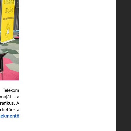
r Telekom
máját - a
rafikus. A
érhetőek a
mekmentő