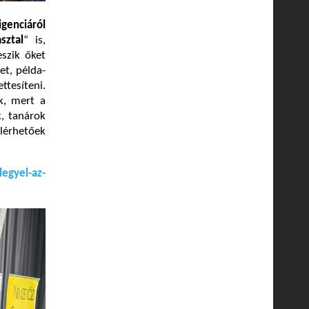
igenciáról
sztal
“ is,
eszik őket
et, példa-
tesíteni.
k, mert a
, tanárok
lérhetőek
egyel-az-