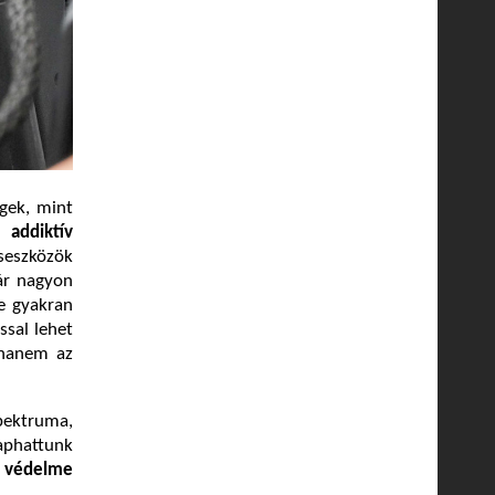
égek, mint
s,
addiktív
seszközök
ár nagyon
de gyakran
ssal lehet
 hanem az
spektruma,
aphattunk
s védelme