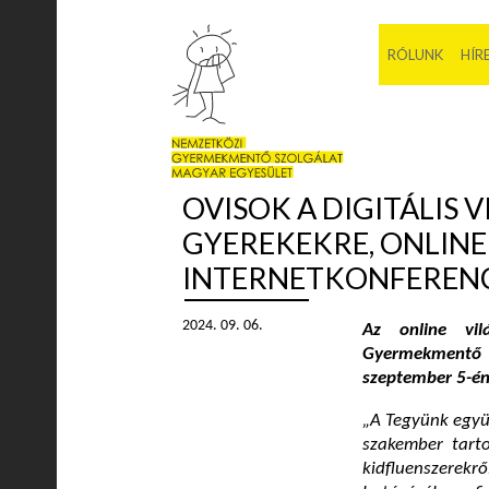
RÓLUNK
HÍR
OVISOK A DIGITÁLIS 
GYEREKEKRE, ONLINE 
INTERNETKONFEREN
2024. 09. 06.
Az online vil
Gyermekmentő 
szeptember 5-én
„A Tegyünk együ
szakember tarto
kidfluenszerekrő