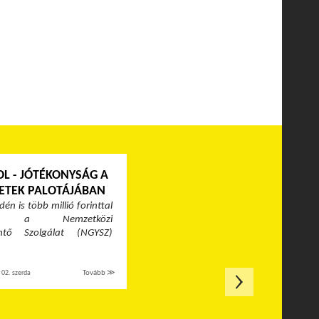
L - JÓTÉKONYSÁG A
ETEK PALOTÁJÁBAN
én is több millió forinttal
ja a Nemzetközi
ntő Szolgálat (NGYSZ)
02. szerda
Tovább ≫