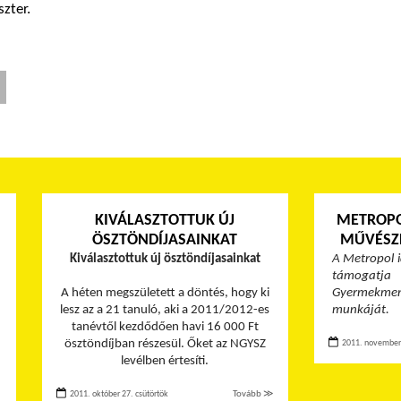
zter.
KIVÁLASZTOTTUK ÚJ
METROPO
ÖSZTÖNDÍJASAINKAT
MŰVÉSZ
Kiválasztottuk új ösztöndíjasainkat
A Metropol id
támogat
A héten megszületett a döntés, hogy ki
Gyermekme
lesz az a 21 tanuló, aki a 2011/2012-es
munkáját.
tanévtől kezdődően havi 16 000 Ft
ösztöndíjban részesül. Őket az NGYSZ
2011. november 
levélben értesíti.
2011. október 27. csütörtök
Tovább ≫