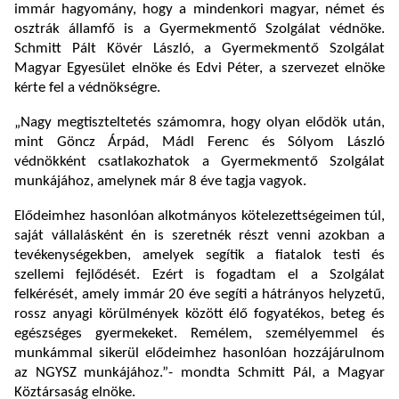
immár hagyomány, hogy a mindenkori magyar, német és
osztrák államfő is a Gyermekmentő Szolgálat védnöke.
Schmitt Pált Kövér László, a Gyermekmentő Szolgálat
Magyar Egyesület elnöke és Edvi Péter, a szervezet elnöke
kérte fel a védnökségre.
„Nagy megtiszteltetés számomra, hogy olyan elődök után,
mint Göncz Árpád, Mádl Ferenc és Sólyom László
védnökként csatlakozhatok a Gyermekmentő Szolgálat
munkájához, amelynek már 8 éve tagja vagyok.
Elődeimhez hasonlóan alkotmányos kötelezettségeimen túl,
saját vállalásként én is szeretnék részt venni azokban a
tevékenységekben, amelyek segítik a fiatalok testi és
szellemi fejlődését. Ezért is fogadtam el a Szolgálat
felkérését, amely immár 20 éve segíti a hátrányos helyzetű,
rossz anyagi körülmények között élő fogyatékos, beteg és
egészséges gyermekeket. Remélem, személyemmel és
munkámmal sikerül elődeimhez hasonlóan hozzájárulnom
az NGYSZ munkájához.”- mondta Schmitt Pál, a Magyar
Köztársaság elnöke.