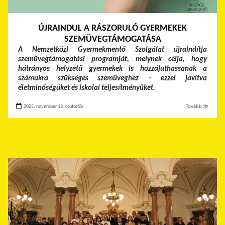
ÚJRAINDUL A RÁSZORULÓ GYERMEKEK
SZEMÜVEGTÁMOGATÁSA
A Nemzetközi Gyermekmentő Szolgálat újraindítja
szemüvegtámogatási programját, melynek célja, hogy
hátrányos helyzetű gyermekek is hozzájuthassanak a
számukra szükséges szemüveghez – ezzel javítva
életminőségüket és iskolai teljesítményüket.
2025. november 13. csütörtök
Tovább ≫