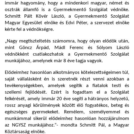
immár hagyomány, hogy a mindenkori magyar, német és
osztrák államfő is a Gyermekmentő Szolgálat védnöke.
Schmitt Pált Kövér László, a Gyermekmentő Szolgálat
Magyar Egyesület elnöke és Edvi Péter, a szervezet elnöke
kérte fel a védnökségre.
„Nagy megtiszteltetés számomra, hogy olyan elődök után,
mint Göncz Árpád, Mádl Ferenc és Sólyom László
védnökként csatlakozhatok a Gyermekmentő Szolgálat
munkájához, amelynek már 8 éve tagja vagyok.
Elődeimhez hasonlóan alkotmányos kötelezettségeimen túl,
saját vállalásként én is szeretnék részt venni azokban a
tevékenységekben, amelyek segítik a fiatalok testi és
szellemi fejlődését. Ezért is fogadtam el a Szolgálat
felkérését, amely immár 20 éve segíti a hátrányos helyzetű,
rossz anyagi körülmények között élő fogyatékos, beteg és
egészséges gyermekeket. Remélem, személyemmel és
munkámmal sikerül elődeimhez hasonlóan hozzájárulnom
az NGYSZ munkájához.”- mondta Schmitt Pál, a Magyar
Köztársaság elnöke.