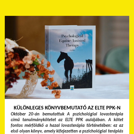
KÜLÖNLEGES KÖNYVBEMUTATÓ AZ ELTE PPK-N
Október 20-án bemutattuk A pszichológiai lovasterápia
című tanulmánykötetet az ELTE PPK aulájában. A kötet
fontos mérföldkő a hazai lovasterápia történetében: ez az
első olyan könyv, amely kifejezetten a pszichológiai terápiás