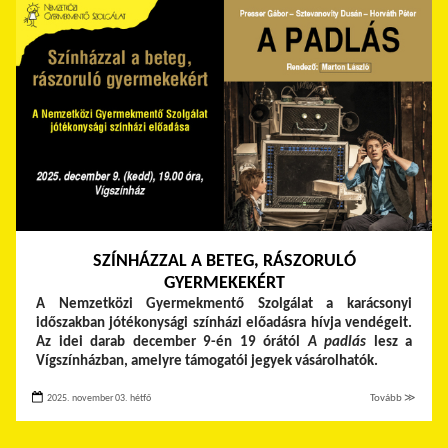
SZÍNHÁZZAL A BETEG, RÁSZORULÓ
GYERMEKEKÉRT
A Nemzetközi Gyermekmentő Szolgálat a karácsonyi
időszakban jótékonysági színházi előadásra hívja vendégeit.
Az idei darab december 9-én 19 órától
A padlás
lesz a
Vígszínházban, amelyre támogatói jegyek vásárolhatók.
2025. november 03. hétfő
Tovább ≫