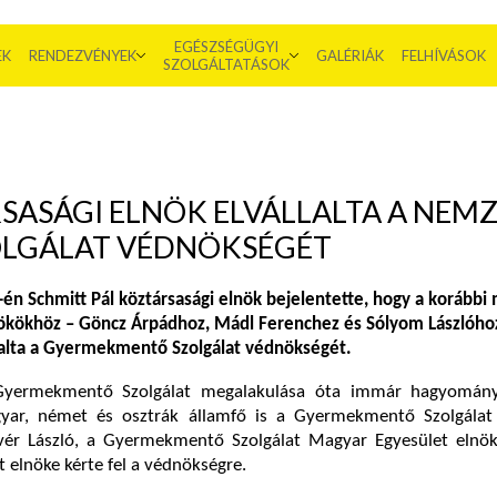
EGÉSZSÉGÜGYI
EK
RENDEZVÉNYEK
GALÉRIÁK
FELHÍVÁSOK
SZOLGÁLTATÁSOK
SASÁGI ELNÖK ELVÁLLALTA A NEM
LGÁLAT VÉDNÖKSÉGÉT
én Schmitt Pál köztársasági elnök bejelentette, hogy a korábbi
nökökhöz – Göncz Árpádhoz, Mádl Ferenchez és Sólyom Lászlóho
lalta a Gyermekmentő Szolgálat védnökségét.
Gyermekmentő Szolgálat megalakulása óta immár hagyomány
yar, német és osztrák államfő is a Gyermekmentő Szolgálat
vér László, a Gyermekmentő Szolgálat Magyar Egyesület elnök
t elnöke kérte fel a védnökségre.