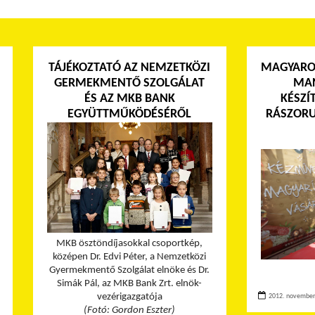
TÁJÉKOZTATÓ AZ NEMZETKÖZI
MAGYARO
GERMEKMENTŐ SZOLGÁLAT
MAN
ÉS AZ MKB BANK
KÉSZÍ
EGYÜTTMŰKÖDÉSÉRŐL
RÁSZORU
MKB ösztöndíjasokkal csoportkép,
középen Dr. Edvi Péter, a Nemzetközi
Gyermekmentő Szolgálat elnöke és Dr.
Simák Pál, az MKB Bank Zrt. elnök-
vezérigazgatója
2012. november 
(Fotó: Gordon Eszter)