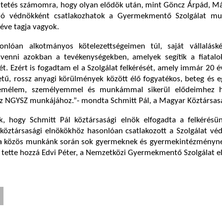
ltetés számomra, hogy olyan elődök után, mint Göncz Árpád, Má
ló védnökként csatlakozhatok a Gyermekmentő Szolgálat mu
éve tagja vagyok.
onlóan alkotmányos kötelezettségeimen túl, saját vállalásk
 venni azokban a tevékenységekben, amelyek segítik a fiatalok
ét. Ezért is fogadtam el a Szolgálat felkérését, amely immár 20 év
tű, rossz anyagi körülmények között élő fogyatékos, beteg és 
Remélem, személyemmel és munkámmal sikerül elődeimhez h
z NGYSZ munkájához.”- mondta Schmitt Pál, a Magyar Köztársasá
, hogy Schmitt Pál köztársasági elnök elfogadta a felkérésün
köztársasági elnökökhöz hasonlóan csatlakozott a Szolgálat vé
a közös munkánk során sok gyermeknek és gyermekintézményn
– tette hozzá Edvi Péter, a Nemzetközi Gyermekmentő Szolgálat e