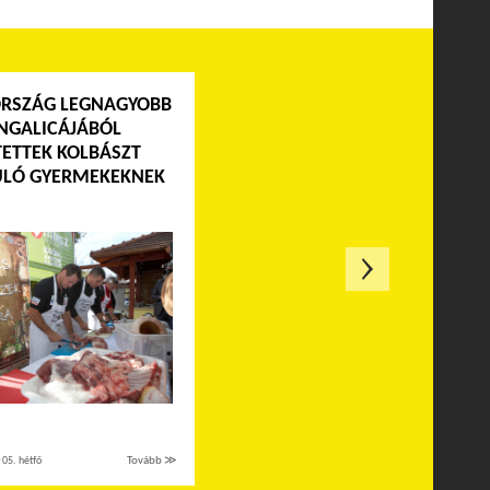
RSZÁG LEGNAGYOBB
GALICÁJÁBÓL
TETTEK KOLBÁSZT
LÓ GYERMEKEKNEK
05. hétfő
Tovább ≫