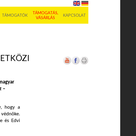
TÁMOGATÁS,
TÁMOGATÓK
KAPCSOLAT
VÁSÁRLÁS
ZETKÖZI
 magyar
z –
, hogy a
 védnöke.
e és Edvi