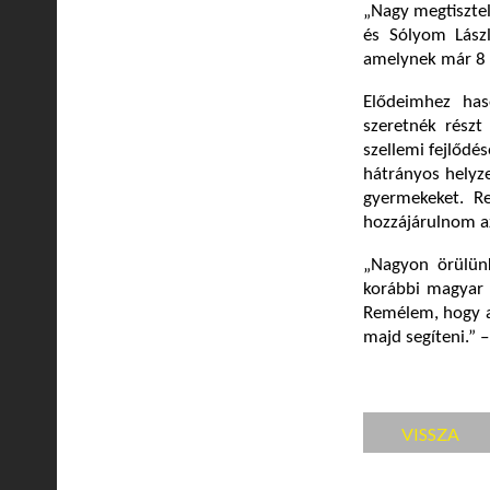
„Nagy megtiszte
és Sólyom Lász
amelynek már 8 
Elődeimhez has
szeretnék részt
szellemi fejlődés
hátrányos helyze
gyermekeket. 
hozzájárulnom a
„Nagyon örülünk
korábbi magyar 
Remélem, hogy 
majd segíteni.” 
VISSZA