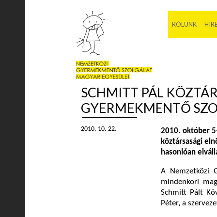
RÓLUNK
HÍR
SCHMITT PÁL KÖZTÁR
GYERMEKMENTŐ SZO
2010. 10. 22.
2010. október 5-
köztársasági el
hasonlóan elvál
A Nemzetközi 
mindenkori mag
Schmitt Pált Kö
Péter, a szerveze