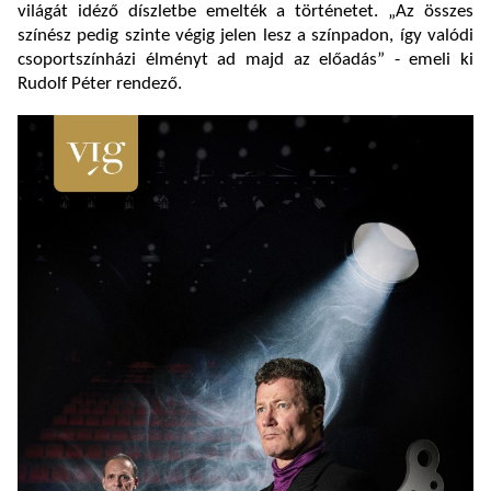
világát idéző díszletbe emelték a történetet. „Az összes
színész pedig szinte végig jelen lesz a színpadon, így valódi
csoportszínházi élményt ad majd az előadás” - emeli ki
Rudolf Péter rendező.