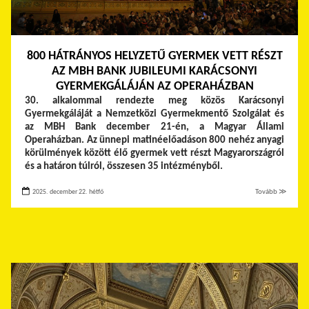
800 HÁTRÁNYOS HELYZETŰ GYERMEK VETT RÉSZT
AZ MBH BANK JUBILEUMI KARÁCSONYI
GYERMEKGÁLÁJÁN AZ OPERAHÁZBAN
30. alkalommal rendezte meg közös Karácsonyi
Gyermekgáláját a Nemzetközi Gyermekmentő Szolgálat és
az MBH Bank december 21-én, a Magyar Állami
Operaházban. Az ünnepi matinéelőadáson 800 nehéz anyagi
körülmények között élő gyermek vett részt Magyarországról
és a határon túlról, összesen 35 intézményből.
2025. december 22. hétfő
Tovább ≫