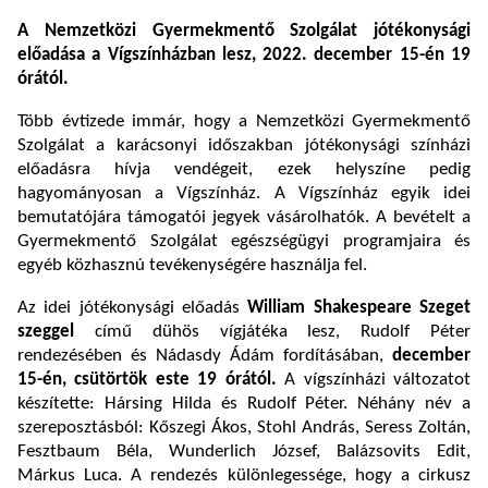
A Nemzetközi Gyermekmentő Szolgálat jótékonysági
előadása a Vígszínházban lesz, 2022. december 15-én 19
órától.
Több évtizede immár, hogy a Nemzetközi Gyermekmentő
Szolgálat a karácsonyi időszakban jótékonysági színházi
előadásra hívja vendégeit, ezek helyszíne pedig
hagyományosan a Vígszínház. A Vígszínház egyik idei
bemutatójára támogatói jegyek vásárolhatók. A bevételt a
Gyermekmentő Szolgálat egészségügyi programjaira és
egyéb közhasznú tevékenységére használja fel.
Az idei jótékonysági előadás
William Shakespeare Szeget
szeggel
című dühös vígjátéka lesz, Rudolf Péter
rendezésében és Nádasdy Ádám fordításában,
december
15-én, csütörtök este 19 órától.
A vígszínházi változatot
készítette: Hársing Hilda és Rudolf Péter. Néhány név a
szereposztásból: Kőszegi Ákos, Stohl András, Seress Zoltán,
Fesztbaum Béla, Wunderlich József, Balázsovits Edit,
Márkus Luca. A rendezés különlegessége, hogy a cirkusz