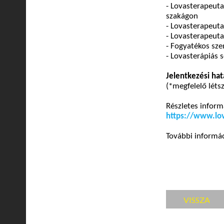
- Lovasterapeuta
szakágon
- Lovasterapeut
-
Lovasterapeuta
- Fogyatékos sz
- Lovasterápiás 
Jelentkezési ha
(*megfelelő léts
Részletes inform
https://www.lo
További informá
VISSZA