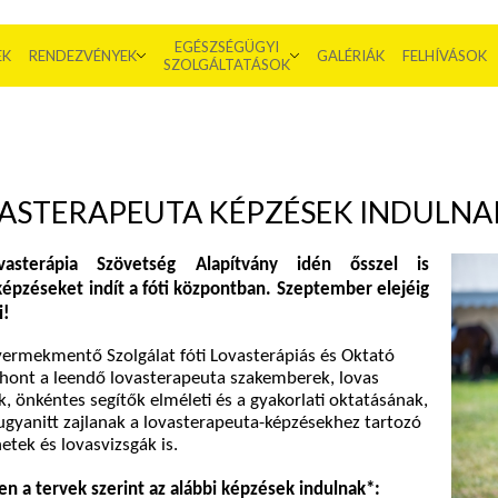
EGÉSZSÉGÜGYI
EK
RENDEZVÉNYEK
GALÉRIÁK
FELHÍVÁSOK
SZOLGÁLTATÁSOK
ASTERAPEUTA KÉPZÉSEK INDULNA
sterápia Szövetség Alapítvány idén ősszel is
képzéseket indít a fóti központban. Szeptember elejéig
i!
ermekmentő Szolgálat fóti Lovasterápiás és Oktató
thont a leendő lovasterapeuta szakemberek, lovas
, önkéntes segítők elméleti és a gyakorlati oktatásának,
ugyanitt zajlanak a lovasterapeuta-képzésekhez tartozó
hetek és lovasvizsgák is.
n a tervek szerint az alábbi képzések indulnak*: