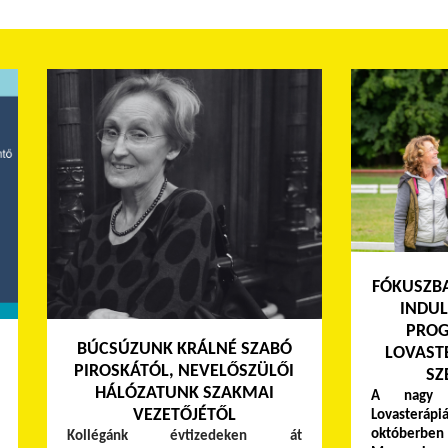
FÓKUSZBA
INDUL
PROG
BÚCSÚZUNK KRÁLNÉ SZABÓ
LOVAST
PIROSKÁTÓL, NEVELŐSZÜLŐI
SZ
HÁLÓZATUNK SZAKMAI
A nagy s
VEZETŐJÉTŐL
Lovaster
októberben
Kollégánk évtizedeken át