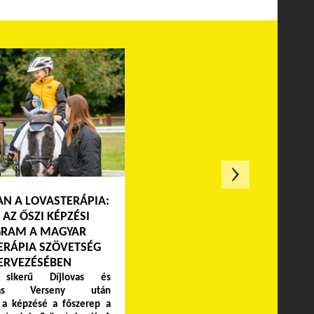
N A LOVASTERÁPIA:
 AZ ŐSZI KÉPZÉSI
RAM A MAGYAR
ERÁPIA SZÖVETSÉG
ERVEZÉSÉBEN
ikerű Díjlovas és
ápiás Verseny után
 a képzésé a főszerep a