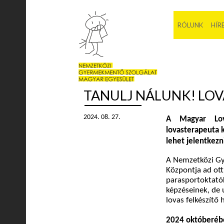
RÓLUNK
HÍR
TANULJ NÁLUNK! LOV
2024. 08. 27.
A Magyar Lova
lovasterapeuta 
lehet jelentkezn
A Nemzetközi Gy
Központja
ad ot
parasportoktatók
képzéseinek, de 
lovas felkészítő 
2024 októberébe