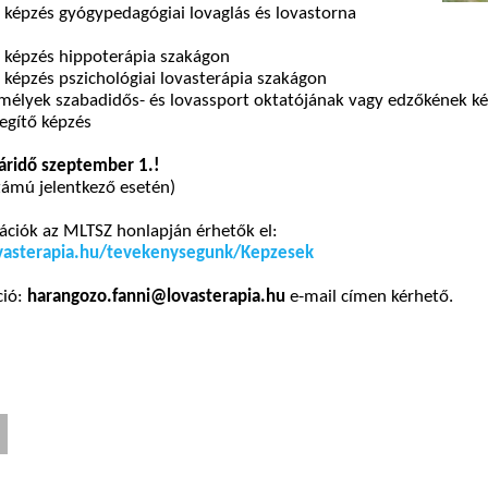
 képzés gyógypedagógiai lovaglás és lovastorna
a képzés hippoterápia szakágon
 képzés pszichológiai lovasterápia szakágon
emélyek szabadidős- és lovassport oktatójának vagy edzőkének k
segítő képzés
táridő szeptember 1.!
zámú jelentkező esetén)
ációk az MLTSZ honlapján érhetők el:
vasterapia.hu/tevekenysegunk/Kepzesek
ció:
harangozo.fanni@lovasterapia.hu
e-mail címen kérhető.