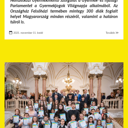
Nemzetközi Gyermekmentő Szolgálat a Gyermek- és Ifjúsági
Parlamentet a Gyermekjogok Világnapja alkalmából. Az
Országház Felsőházi termében mintegy 300 diák foglalt
helyet Magyarország minden részéről, valamint a határon
túlról is.
2025. november 11. kedd
Tovább ≫