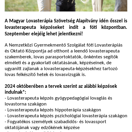
A Magyar Lovasterápia Szövetség Alapítvány idén ősszel is
lovasterapeuta képzéseket indít a fóti központban.
Szeptember elejéig lehet jelentkezni!
A Nemzetközi Gyermekmentő Szolgálat fóti Lovasterápiás
és Oktató Központja
ad otthont a leendő lovasterapeuta
szakemberek, lovas parasportoktatók, önkéntes segítők
elméleti és a gyakorlati oktatásának, képzéseinek, de
ugyanitt zajlanak a lovasterapeuta-képzésekhez tartozó
lovas felkészítő hetek és lovasvizsgák is.
2024 októberében a tervek szerint az alábbi képzések
indulnak*:
- Lovasterapeuta képzés gyógypedagógiai lovaglás és
lovastorna szakágon
- Lovasterapeuta képzés hippoterápia szakágon
-
Lovasterapeuta képzés pszichológiai lovasterápia szakágon
- Fogyatékos személyek szabadidős- és lovassport
oktatójának vagy edzőkének képzése