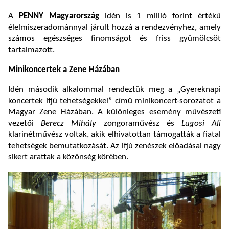
A
PENNY Magyarország
idén is 1 millió forint értékű
élelmiszeradománnyal járult hozzá a rendezvényhez, amely
számos egészséges finomságot és friss gyümölcsöt
tartalmazott.
Minikoncertek a Zene Házában
Idén második alkalommal rendeztük meg a „Gyereknapi
koncertek ifjú tehetségekkel” című minikoncert-sorozatot a
Magyar Zene Házában. A különleges esemény művészeti
vezetői
Berecz Mihály
zongoraművész és
Lugosi Ali
klarinétművész voltak, akik elhivatottan támogatták a fiatal
tehetségek bemutatkozását. Az ifjú zenészek előadásai nagy
sikert arattak a közönség körében.