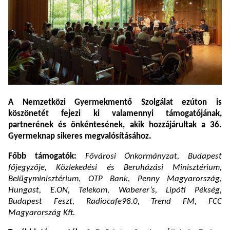
A Nemzetközi Gyermekmentő Szolgálat ezúton is
köszönetét fejezi ki valamennyi támogatójának,
partnerének és önkéntesének, akik hozzájárultak a 36.
Gyermeknap sikeres megvalósításához.
Főbb támogatók:
Fővárosi Önkormányzat, Budapest
főjegyzője, Közlekedési és Beruházási Minisztérium,
Belügyminisztérium, OTP Bank, Penny Magyarország,
Hungast, E.ON, Telekom, Waberer’s, Lipóti Pékség,
Budapest Feszt, Radiocafe98.0, Trend FM, FCC
Magyarország Kft.