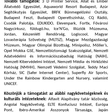
További támogatók:
3 D Printer Service, Állat és Ember
Állatvédő Egyesület, Aquaworld Resort Budapest, Azúr
Segítőkutyás Egyesület, BRFK Bűnmegelőzési Osztály,
Budapest Feszt, Budapesti Operettszínház, CQ Rádió,
Csodák Palotája, EDUKIDO, Elevenpark, Fortix, Fővárosi
Nagycirkusz, füldugó.hu, Ice’N’Go, Illúziók Múzeuma,
Jordan, Készenléti Rendőrség, Logiscool, Magyar
Lovasterápia Szövetség (MLTSZ), Magyar Mezőgazdasági
Múzeum, Magyar Olimpiai Bizottság, Minipolisz, Möller’s,
Opel Mokka GSE, Nemzetbiztonsági Szakszolgálat, Nemzeti
Adatvédelmi és Információszabadság Hatóság (NAIH),
Nemzeti Kibervédelmi Intézet, Nemzeti Média- és Hírközlési
Hatóság (NMHH), Nemzeti Védelmi Szolgálat, Teddy Maci
Kórház, SIC (Safer Internet Center), Superfly Air Sports,
Under the Rainbow Kindergarten and Nursery, valamint
UNICEF.
Köszönjük a támogatást az alábbi nagykövetségeknek és
kulturális intézeteknek:
Alfavit Alapítvány tatár közösség,
Angolai Nagykövetség, ELTE Konfuciusz Intézet, Európa
Pont, Ibéro-Amerikai Asszonyok Társasága, Japán