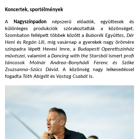
Koncertek, sportélmények
A
Nagyszínpadon
népszerű előadók, együttesek és
különleges produkciók szórakoztatták a közönséget.
Szombaton fellépett többek között a
Buborék Együttes, Dér
Heni
és
Regán Lili
, míg vasárnap a gyerekek nagy örömére
színpadra lépett Hevesi Imre, a
Budapesti Operettszínház
művészei
, valamint a
Dancing with the Starsból
ismert
profi
táncosok Molnár Andrea–Bonyhádi Ferenc és Szőke
Zsuzsanna–Szűcs Dávid.
A közönség nagy lelkesedéssel
fogadta
Tóth Abigélt
és
Vastag Csabát
is.