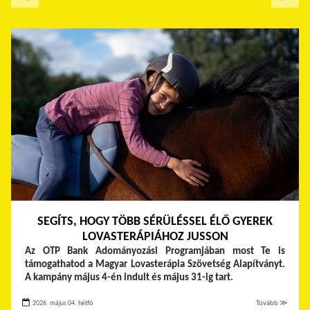
SEGÍTS, HOGY TÖBB SÉRÜLÉSSEL ÉLŐ GYEREK
LOVASTERÁPIÁHOZ JUSSON
Az OTP Bank Adományozási Programjában most Te is
támogathatod a Magyar Lovasterápia Szövetség Alapítványt.
A kampány május 4-én indult és május 31-ig tart.
2026. május 04. hétfő
Tovább ≫