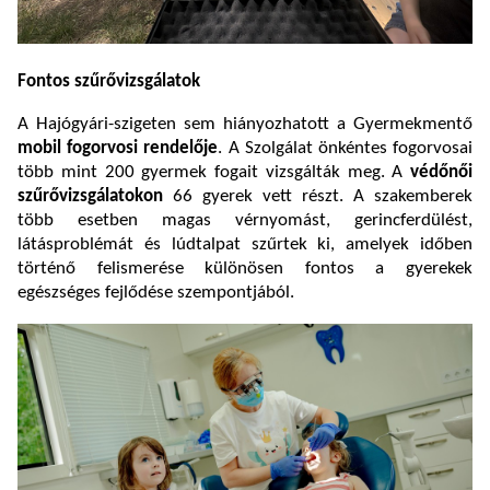
Fontos szűrővizsgálatok
A Hajógyári-szigeten sem hiányozhatott a Gyermekmentő
mobil fogorvosi rendelője
. A Szolgálat önkéntes fogorvosai
több mint 200 gyermek fogait vizsgálták meg. A
védőnői
szűrővizsgálatokon
66 gyerek vett részt. A szakemberek
több esetben magas vérnyomást, gerincferdülést,
látásproblémát és lúdtalpat szűrtek ki, amelyek időben
történő felismerése különösen fontos a gyerekek
egészséges fejlődése szempontjából.