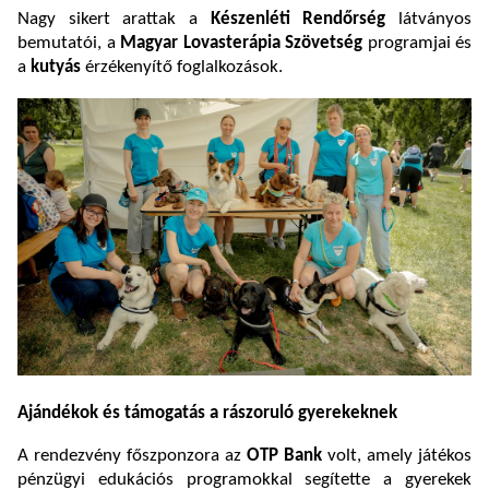
Nagy sikert arattak a
Készenléti Rendőrség
látványos
bemutatói, a
Magyar Lovasterápia Szövetség
programjai és
a
kutyás
érzékenyítő foglalkozások.
Ajándékok és támogatás a rászoruló gyerekeknek
A rendezvény főszponzora az
OTP Bank
volt, amely játékos
pénzügyi edukációs programokkal segítette a gyerekek