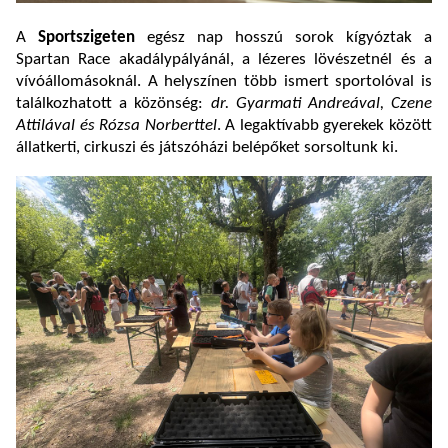
A
Sportszigeten
egész nap hosszú sorok kígyóztak a
Spartan Race akadálypályánál, a lézeres lövészetnél és a
vívóállomásoknál. A helyszínen több ismert sportolóval is
találkozhatott a közönség:
dr. Gyarmati Andreával, Czene
Attilával és Rózsa Norberttel
. A legaktívabb gyerekek között
állatkerti, cirkuszi és játszóházi belépőket sorsoltunk ki.