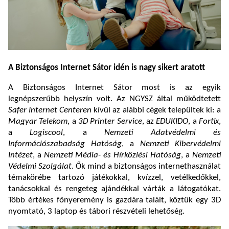
A Biztonságos Internet Sátor idén is nagy sikert aratott
A Biztonságos Internet Sátor most is az egyik
legnépszerűbb helyszín volt. Az NGYSZ által működtetett
Safer Internet Centeren
kívül az alábbi cégek települtek ki: a
Magyar Telekom
, a
3D Printer Service
, az
EDUKIDO
, a
Fortix
,
a
Logiscool
, a
Nemzeti Adatvédelmi és
Információszabadság Hatóság
, a
Nemzeti Kibervédelmi
Intézet
, a
Nemzeti Média- és Hírközlési Hatóság
, a
Nemzeti
Védelmi Szolgálat
. Ők mind a biztonságos internethasználat
témakörébe tartozó játékokkal, kvízzel, vetélkedőkkel,
tanácsokkal és rengeteg ajándékkal várták a látogatókat.
Több értékes főnyeremény is gazdára talált, köztük egy 3D
nyomtató, 3 laptop és tábori részvételi lehetőség.