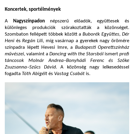
Koncertek, sportélmények
A
Nagyszínpadon
népszerű előadók, együttesek és
különleges produkciók szórakoztatták a közönséget.
Szombaton fellépett többek között a
Buborék Együttes, Dér
Heni
és
Regán Lili
, míg vasárnap a gyerekek nagy örömére
színpadra lépett Hevesi Imre, a
Budapesti Operettszínház
művészei
, valamint a
Dancing with the Starsból
ismert
profi
táncosok Molnár Andrea–Bonyhádi Ferenc és Szőke
Zsuzsanna–Szűcs Dávid.
A közönség nagy lelkesedéssel
fogadta
Tóth Abigélt
és
Vastag Csabát
is.