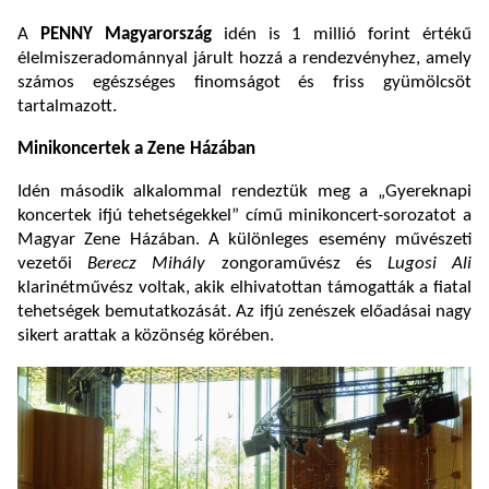
A
PENNY Magyarország
idén is 1 millió forint értékű
élelmiszeradománnyal járult hozzá a rendezvényhez, amely
számos egészséges finomságot és friss gyümölcsöt
tartalmazott.
Minikoncertek a Zene Házában
Idén második alkalommal rendeztük meg a „Gyereknapi
koncertek ifjú tehetségekkel” című minikoncert-sorozatot a
Magyar Zene Házában. A különleges esemény művészeti
vezetői
Berecz Mihály
zongoraművész és
Lugosi Ali
klarinétművész voltak, akik elhivatottan támogatták a fiatal
tehetségek bemutatkozását. Az ifjú zenészek előadásai nagy
sikert arattak a közönség körében.