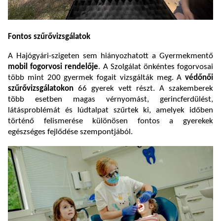
Fontos szűrővizsgálatok
A Hajógyári-szigeten sem hiányozhatott a Gyermekmentő
mobil fogorvosi rendelője
. A Szolgálat önkéntes fogorvosai
több mint 200 gyermek fogait vizsgálták meg. A
védőnői
szűrővizsgálatokon
66 gyerek vett részt. A szakemberek
több esetben magas vérnyomást, gerincferdülést,
látásproblémát és lúdtalpat szűrtek ki, amelyek időben
történő felismerése különösen fontos a gyerekek
egészséges fejlődése szempontjából.