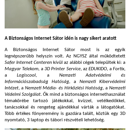
A Biztonságos Internet Sátor idén is nagy sikert aratott
A Biztonságos Internet Sátor most is az egyik
legnépszerűbb helyszín volt. Az NGYSZ által működtetett
Safer Internet Centeren
kívül az alábbi cégek települtek ki: a
Magyar Telekom
, a
3D Printer Service
, az
EDUKIDO
, a
Fortix
,
a
Logiscool
, a
Nemzeti Adatvédelmi és
Információszabadság Hatóság
, a
Nemzeti Kibervédelmi
Intézet
, a
Nemzeti Média- és Hírközlési Hatóság
, a
Nemzeti
Védelmi Szolgálat
. Ők mind a biztonságos internethasználat
témakörébe tartozó játékokkal, kvízzel, vetélkedőkkel,
tanácsokkal és rengeteg ajándékkal várták a látogatókat.
Több értékes főnyeremény is gazdára talált, köztük egy 3D
nyomtató, 3 laptop és tábori részvételi lehetőség.