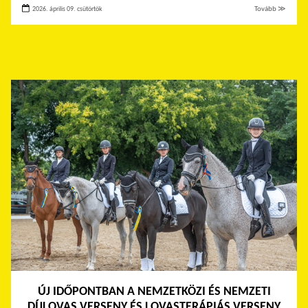
2026. április 09. csütörtök
Tovább ≫
ÚJ IDŐPONTBAN A NEMZETKÖZI ÉS NEMZETI
DÍJLOVAS VERSENY ÉS LOVASTERÁPIÁS VERSENY