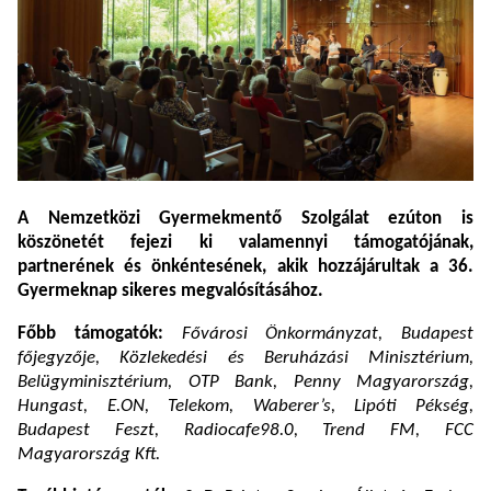
A Nemzetközi Gyermekmentő Szolgálat ezúton is
köszönetét fejezi ki valamennyi támogatójának,
partnerének és önkéntesének, akik hozzájárultak a 36.
Gyermeknap sikeres megvalósításához.
Főbb támogatók:
Fővárosi Önkormányzat, Budapest
főjegyzője, Közlekedési és Beruházási Minisztérium,
Belügyminisztérium, OTP Bank, Penny Magyarország,
Hungast, E.ON, Telekom, Waberer’s, Lipóti Pékség,
Budapest Feszt, Radiocafe98.0, Trend FM, FCC
Magyarország Kft.