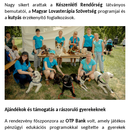
Nagy sikert arattak a
Készenléti Rendőrség
látványos
bemutatói, a
Magyar Lovasterápia Szövetség
programjai és
a
kutyás
érzékenyítő foglalkozások.
Ajándékok és támogatás a rászoruló gyerekeknek
A rendezvény főszponzora az
OTP Bank
volt, amely játékos
pénzügyi edukációs programokkal segítette a gyerekek