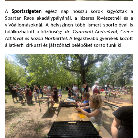
A
Sportszigeten
egész nap hosszú sorok kígyóztak a
Spartan Race akadálypályánál, a lézeres lövészetnél és a
vívóállomásoknál. A helyszínen több ismert sportolóval is
találkozhatott a közönség:
dr. Gyarmati Andreával, Czene
Attilával és Rózsa Norberttel
. A legaktívabb gyerekek között
állatkerti, cirkuszi és játszóházi belépőket sorsoltunk ki.