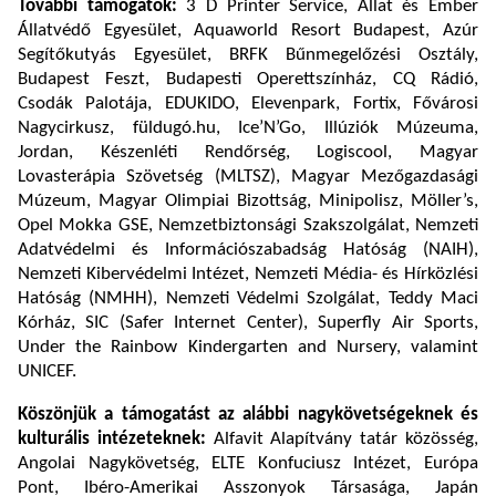
További támogatók:
3 D Printer Service, Állat és Ember
Állatvédő Egyesület, Aquaworld Resort Budapest, Azúr
Segítőkutyás Egyesület, BRFK Bűnmegelőzési Osztály,
Budapest Feszt, Budapesti Operettszínház, CQ Rádió,
Csodák Palotája, EDUKIDO, Elevenpark, Fortix, Fővárosi
Nagycirkusz, füldugó.hu, Ice’N’Go, Illúziók Múzeuma,
Jordan, Készenléti Rendőrség, Logiscool, Magyar
Lovasterápia Szövetség (MLTSZ), Magyar Mezőgazdasági
Múzeum, Magyar Olimpiai Bizottság, Minipolisz, Möller’s,
Opel Mokka GSE, Nemzetbiztonsági Szakszolgálat, Nemzeti
Adatvédelmi és Információszabadság Hatóság (NAIH),
Nemzeti Kibervédelmi Intézet, Nemzeti Média- és Hírközlési
Hatóság (NMHH), Nemzeti Védelmi Szolgálat, Teddy Maci
Kórház, SIC (Safer Internet Center), Superfly Air Sports,
Under the Rainbow Kindergarten and Nursery, valamint
UNICEF.
Köszönjük a támogatást az alábbi nagykövetségeknek és
kulturális intézeteknek:
Alfavit Alapítvány tatár közösség,
Angolai Nagykövetség, ELTE Konfuciusz Intézet, Európa
Pont, Ibéro-Amerikai Asszonyok Társasága, Japán