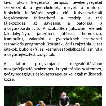
kívül olyan kiegészítő terápiás tevékenységeket
szervezzünk a gyerekeknek, melyek a motoros
funkcióik fejlődését segítik elő. Kutyaasszisztált
foglalkozáson fejleszthető a testkép, a téri
tájékozódás, az ügyesség, a bátorság, a
mozgáskoordináció. A szabadtéri játszótéri elemek
(akadálypálya, játszótéri játékok, homokozó,
trambulin), valamint a gyerekeknek szervezett
szabadidős programok (körjáték, óriás rajztábla, vizes
játékok, buborékfújás, kézműves foglalkozás) is mind a
mozgásfejlesztést szolgálták.
A tábor programjának megvalósításában
mozgásfejlesztő szakember, kutyaterápiás szakember,
gyógypedagógus és lovasterapeuta kollégák működtek
közre.