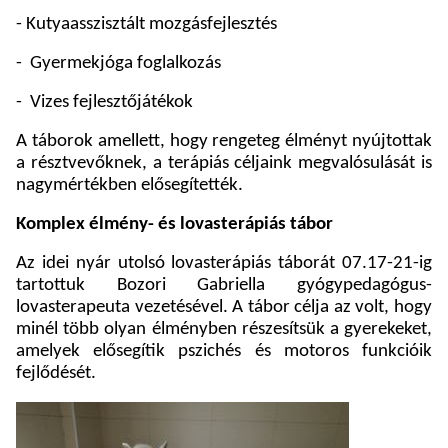
- Kutyaasszisztált mozgásfejlesztés
-
Gyermekjóga foglalkozás
-
Vizes fejlesztőjátékok
A táborok amellett, hogy rengeteg élményt nyújtottak
a résztvevőknek, a terápiás céljaink megvalósulását is
nagymértékben elősegítették.
Komplex élmény- és lovasterápiás tábor
Az idei nyár utolsó lovasterápiás táborát 07.17-21-ig
tartottuk Bozori Gabriella gyógypedagógus-
lovasterapeuta vezetésével. A tábor célja az volt, hogy
minél több olyan élményben részesítsük a gyerekeket,
amelyek elősegítik pszichés és motoros funkcióik
fejlődését.