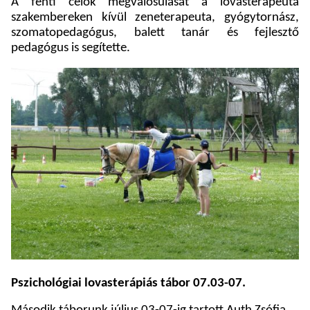
A fenti célok megvalósulását a lovasterapeuta
szakembereken kívül zeneterapeuta, gyógytornász,
szomatopedagógus, balett tanár és fejlesztő
pedagógus is segítette.
Pszichológiai lovasterápiás tábor 07.03-07.