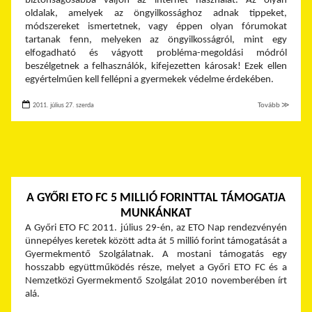
biztonságosabbá váljon az internet használat. Az olyan
oldalak, amelyek az öngyilkossághoz adnak tippeket,
módszereket ismertetnek, vagy éppen olyan fórumokat
tartanak fenn, melyeken az öngyilkosságról, mint egy
elfogadható és vágyott probléma-megoldási módról
beszélgetnek a felhasználók, kifejezetten károsak! Ezek ellen
egyértelműen kell fellépni a gyermekek védelme érdekében.
2011. július 27. szerda
Tovább ≫
A GYŐRI ETO FC 5 MILLIÓ FORINTTAL TÁMOGATJA
MUNKÁNKAT
A Győri ETO FC 2011. július 29-én, az ETO Nap rendezvényén
ünnepélyes keretek között adta át 5 millió forint támogatását a
Gyermekmentő Szolgálatnak. A mostani támogatás egy
hosszabb együttműködés része, melyet a Győri ETO FC és a
Nemzetközi Gyermekmentő Szolgálat 2010 novemberében írt
alá.