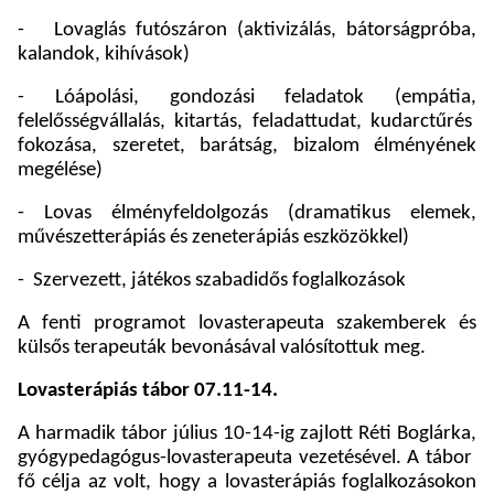
-
Lovaglás futószáron (aktivizálás, bátorságpróba,
kalandok, kihívások)
- Lóápolási, gondozási feladatok (empátia,
felelősségvállalás, kitartás, feladattudat, kudarctűrés
fokozása, szeretet, barátság, bizalom élményének
megélése)
- Lovas élményfeldolgozás (dramatikus elemek,
művészetterápiás és zeneterápiás eszközökkel)
-
Szervezett, játékos szabadidős foglalkozások
A fenti programot lovasterapeuta szakemberek és
külsős terapeuták bevonásával valósítottuk meg.
Lovasterápiás tábor 07.11-14.
A harmadik tábor július 10-14-ig zajlott Réti Boglárka,
gyógypedagógus-lovasterapeuta vezetésével. A tábor
fő célja az volt, hogy a lovasterápiás foglalkozásokon