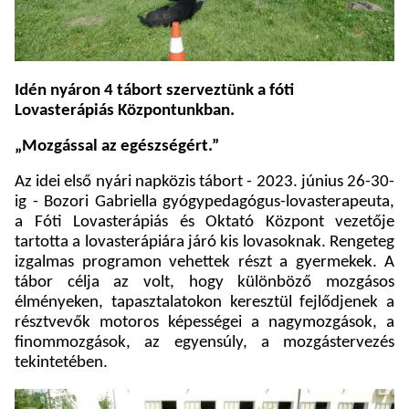
Idén nyáron 4 tábort szerveztünk a fóti
Lovasterápiás Központunkban.
„Mozgással az egészségért.”
Az idei első nyári napközis tábort - 2023. június 26-30-
ig - Bozori Gabriella gyógypedagógus-lovasterapeuta,
a Fóti Lovasterápiás és Oktató Központ vezetője
tartotta a lovasterápiára járó kis lovasoknak. Rengeteg
izgalmas programon vehettek részt a gyermekek. A
tábor célja az volt, hogy különböző mozgásos
élményeken, tapasztalatokon keresztül fejlődjenek a
résztvevők motoros képességei a nagymozgások, a
finommozgások, az egyensúly, a mozgástervezés
tekintetében.