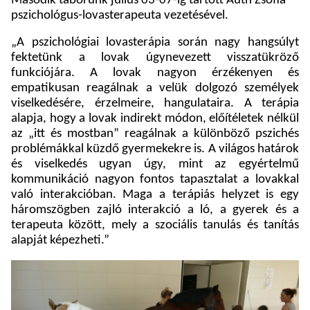
Második táborunk július 03-07-ig tartott Auth Zsófia
pszichológus-lovasterapeuta vezetésével.
„A pszichológiai lovasterápia során nagy hangsúlyt
fektetünk a lovak úgynevezett visszatükröző
funkciójára. A lovak nagyon érzékenyen és
empatikusan reagálnak a velük dolgozó személyek
viselkedésére, érzelmeire, hangulataira. A terápia
alapja, hogy a lovak indirekt módon, előítéletek nélkül
az „itt és mostban” reagálnak a különböző pszichés
problémákkal küzdő gyermekekre is. A világos határok
és viselkedés ugyan úgy, mint az egyértelmű
kommunikáció nagyon fontos tapasztalat a lovakkal
való interakcióban. Maga a terápiás helyzet is egy
háromszögben zajló interakció a ló, a gyerek és a
terapeuta között, mely a szociális tanulás és tanítás
alapját képezheti.”