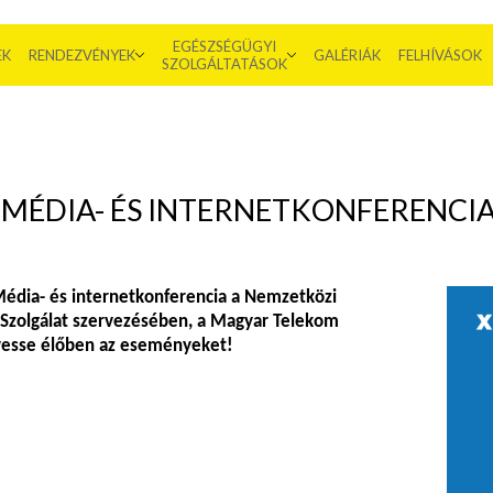
EGÉSZSÉGÜGYI
EK
RENDEZVÉNYEK
GALÉRIÁK
FELHÍVÁSOK
SZOLGÁLTATÁSOK
. MÉDIA- ÉS INTERNETKONFERENCIA
Média- és internetkonferencia a Nemzetközi
zolgálat szervezésében, a Magyar Telekom
vesse élőben az eseményeket!