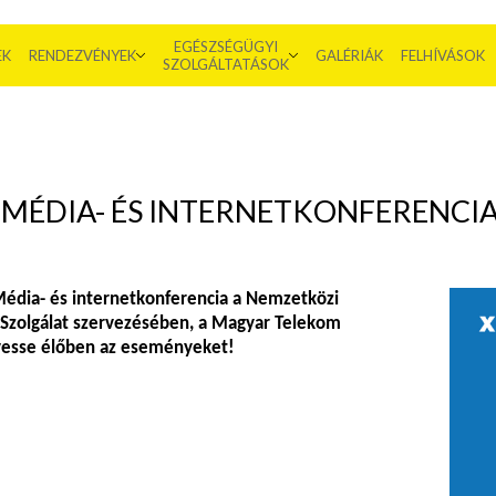
EGÉSZSÉGÜGYI
EK
RENDEZVÉNYEK
GALÉRIÁK
FELHÍVÁSOK
SZOLGÁLTATÁSOK
. MÉDIA- ÉS INTERNETKONFERENCIA
Média- és internetkonferencia a Nemzetközi
zolgálat szervezésében, a Magyar Telekom
vesse élőben az eseményeket!