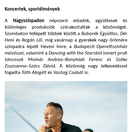
Koncertek, sportélmények
A
Nagyszínpadon
népszerű előadók, együttesek és
különleges produkciók szórakoztatták a közönséget.
Szombaton fellépett többek között a
Buborék Együttes, Dér
Heni
és
Regán Lili
, míg vasárnap a gyerekek nagy örömére
színpadra lépett Hevesi Imre, a
Budapesti Operettszínház
művészei
, valamint a
Dancing with the Starsból
ismert
profi
táncosok Molnár Andrea–Bonyhádi Ferenc és Szőke
Zsuzsanna–Szűcs Dávid.
A közönség nagy lelkesedéssel
fogadta
Tóth Abigélt
és
Vastag Csabát
is.