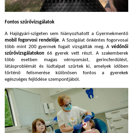
Fontos szűrővizsgálatok
A Hajógyári-szigeten sem hiányozhatott a Gyermekmentő
mobil fogorvosi rendelője
. A Szolgálat önkéntes fogorvosai
több mint 200 gyermek fogait vizsgálták meg. A
védőnői
szűrővizsgálatokon
66 gyerek vett részt. A szakemberek
több esetben magas vérnyomást, gerincferdülést,
látásproblémát és lúdtalpat szűrtek ki, amelyek időben
történő felismerése különösen fontos a gyerekek
egészséges fejlődése szempontjából.