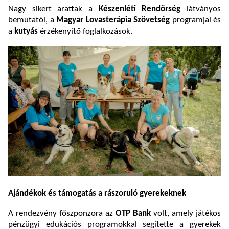
Nagy sikert arattak a
Készenléti Rendőrség
látványos
bemutatói, a
Magyar Lovasterápia Szövetség
programjai és
a
kutyás
érzékenyítő foglalkozások.
Ajándékok és támogatás a rászoruló gyerekeknek
A rendezvény főszponzora az
OTP Bank
volt, amely játékos
pénzügyi edukációs programokkal segítette a gyerekek