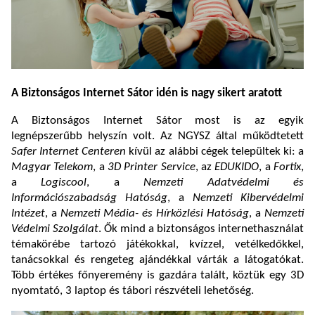
A Biztonságos Internet Sátor idén is nagy sikert aratott
A Biztonságos Internet Sátor most is az egyik
legnépszerűbb helyszín volt. Az NGYSZ által működtetett
Safer Internet Centeren
kívül az alábbi cégek települtek ki: a
Magyar Telekom
, a
3D Printer Service
, az
EDUKIDO
, a
Fortix
,
a
Logiscool
, a
Nemzeti Adatvédelmi és
Információszabadság Hatóság
, a
Nemzeti Kibervédelmi
Intézet
, a
Nemzeti Média- és Hírközlési Hatóság
, a
Nemzeti
Védelmi Szolgálat
. Ők mind a biztonságos internethasználat
témakörébe tartozó játékokkal, kvízzel, vetélkedőkkel,
tanácsokkal és rengeteg ajándékkal várták a látogatókat.
Több értékes főnyeremény is gazdára talált, köztük egy 3D
nyomtató, 3 laptop és tábori részvételi lehetőség.