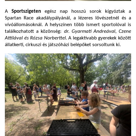
A
Sportszigeten
egész nap hosszú sorok kígyóztak a
Spartan Race akadálypályánál, a lézeres lövészetnél és a
vívóállomásoknál. A helyszínen több ismert sportolóval is
találkozhatott a közönség:
dr. Gyarmati Andreával, Czene
Attilával és Rózsa Norberttel
. A legaktívabb gyerekek között
állatkerti, cirkuszi és játszóházi belépőket sorsoltunk ki.