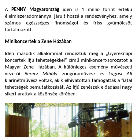
A
PENNY Magyarország
idén is 1 millió forint értékű
élelmiszeradománnyal járult hozzá a rendezvényhez, amely
számos egészséges finomságot és friss gyümölcsöt
tartalmazott.
Minikoncertek a Zene Házában
Idén második alkalommal rendeztük meg a „Gyereknapi
koncertek ifjú tehetségekkel” című minikoncert-sorozatot a
Magyar Zene Házában. A különleges esemény művészeti
vezetői
Berecz Mihály
zongoraművész és
Lugosi Ali
klarinétművész voltak, akik elhivatottan támogatták a fiatal
tehetségek bemutatkozását. Az ifjú zenészek előadásai nagy
sikert arattak a közönség körében.