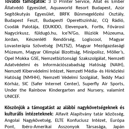
További támogatók:
3 D Printer Service, Állat és Ember
Állatvédő Egyesület, Aquaworld Resort Budapest, Azúr
Segítőkutyás Egyesület, BRFK Bűnmegelőzési Osztály,
Budapest Feszt, Budapesti Operettszínház, CQ Rádió,
Csodák Palotája, EDUKIDO, Elevenpark, Fortix, Fővárosi
Nagycirkusz, füldugó.hu, Ice’N’Go, Illúziók Múzeuma,
Jordan, Készenléti Rendőrség, Logiscool, Magyar
Lovasterápia Szövetség (MLTSZ), Magyar Mezőgazdasági
Múzeum, Magyar Olimpiai Bizottság, Minipolisz, Möller’s,
Opel Mokka GSE, Nemzetbiztonsági Szakszolgálat, Nemzeti
Adatvédelmi és Információszabadság Hatóság (NAIH),
Nemzeti Kibervédelmi Intézet, Nemzeti Média- és Hírközlési
Hatóság (NMHH), Nemzeti Védelmi Szolgálat, Teddy Maci
Kórház, SIC (Safer Internet Center), Superfly Air Sports,
Under the Rainbow Kindergarten and Nursery, valamint
UNICEF.
Köszönjük a támogatást az alábbi nagykövetségeknek és
kulturális intézeteknek:
Alfavit Alapítvány tatár közösség,
Angolai Nagykövetség, ELTE Konfuciusz Intézet, Európa
Pont, Ibéro-Amerikai Asszonyok Társasága, Japán