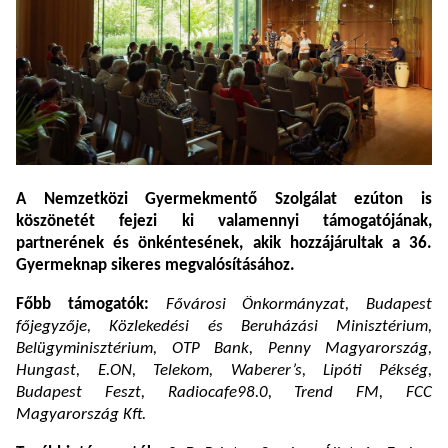
A Nemzetközi Gyermekmentő Szolgálat ezúton is
köszönetét fejezi ki valamennyi támogatójának,
partnerének és önkéntesének, akik hozzájárultak a 36.
Gyermeknap sikeres megvalósításához.
Főbb támogatók:
Fővárosi Önkormányzat, Budapest
főjegyzője, Közlekedési és Beruházási Minisztérium,
Belügyminisztérium, OTP Bank, Penny Magyarország,
Hungast, E.ON, Telekom, Waberer’s, Lipóti Pékség,
Budapest Feszt, Radiocafe98.0, Trend FM, FCC
Magyarország Kft.