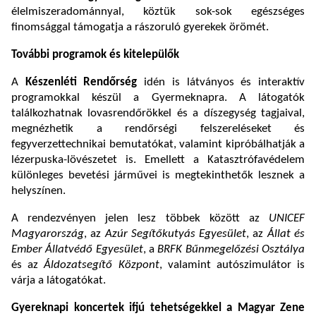
élelmiszeradománnyal, köztük sok-sok egészséges
finomsággal támogatja a rászoruló gyerekek örömét.
További programok és kitelepülők
A
Készenléti Rendőrség
idén is látványos és interaktív
programokkal készül a Gyermeknapra. A látogatók
találkozhatnak lovasrendőrökkel és a díszegység tagjaival,
megnézhetik a rendőrségi felszereléseket és
fegyverzettechnikai bemutatókat, valamint kipróbálhatják a
lézerpuska-lövészetet is. Emellett a Katasztrófavédelem
különleges bevetési járművei is megtekinthetők lesznek a
helyszínen.
A rendezvényen jelen lesz többek között az
UNICEF
Magyarország
, az
Azúr Segítőkutyás Egyesület
, az
Állat és
Ember Állatvédő Egyesület
, a
BRFK Bűnmegelőzési Osztálya
és az
Áldozatsegítő Központ
, valamint autószimulátor is
várja a látogatókat.
Gyereknapi koncertek ifjú tehetségekkel a Magyar Zene