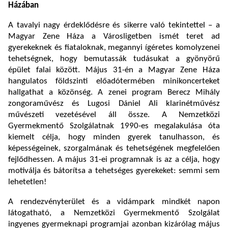
Házában
A tavalyi nagy érdeklődésre és sikerre való tekintettel – a
Magyar Zene Háza a Városligetben ismét teret ad
gyerekeknek és fiataloknak, megannyi ígéretes komolyzenei
tehetségnek, hogy bemutassák tudásukat a gyönyörű
épület falai között. Május 31-én a Magyar Zene Háza
hangulatos földszinti előadótermében minikoncerteket
hallgathat a közönség. A zenei program Berecz Mihály
zongoraművész és Lugosi Dániel Ali klarinétművész
művészeti vezetésével áll össze. A Nemzetközi
Gyermekmentő Szolgálatnak 1990-es megalakulása óta
kiemelt célja, hogy minden gyerek tanulhasson, és
képességeinek, szorgalmának és tehetségének megfelelően
fejlődhessen. A május 31-ei programnak is az a célja, hogy
motiválja és bátorítsa a tehetséges gyerekeket: semmi sem
lehetetlen!
A rendezvényterület és a vidámpark mindkét napon
látogatható, a Nemzetközi Gyermekmentő Szolgálat
ingyenes gyermeknapi programjai azonban kizárólag május