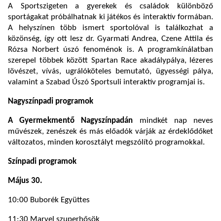
A Sportszigeten a gyerekek és családok különböző
sportágakat próbálhatnak ki játékos és interaktív formában.
A helyszínen több ismert sportolóval is találkozhat a
közönség, így ott lesz dr. Gyarmati Andrea, Czene Attila és
Rózsa Norbert úszó fenoménok is. A programkínálatban
szerepel többek között Spartan Race akadálypálya, lézeres
lövészet, vívás, ugrálóköteles bemutató, ügyességi pálya,
valamint a Szabad Úszó Sportsuli interaktív programjai is.
Nagyszínpadi programok
A Gyermekmentő Nagyszínpadán
mindkét nap neves
művészek, zenészek és más előadók várják az érdeklődőket
változatos, minden korosztályt megszólító programokkal.
Színpadi programok
Május 30.
10:00 Buborék Együttes
11:30 Marvel szuperhősök