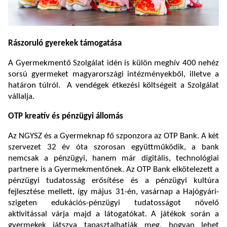
Rászoruló gyerekek támogatása
A Gyermekmentő Szolgálat idén is külön meghív 400 nehéz
sorsú gyermeket magyarországi intézményekből, illetve a
határon túlról. A vendégek étkezési költségeit a Szolgálat
vállalja.
OTP kreatív és pénzügyi állomás
Az NGYSZ és a Gyermeknap fő szponzora az OTP Bank. A két
szervezet 32 év óta szorosan együttműködik, a bank
nemcsak a pénzügyi, hanem már digitális, technológiai
partnere is a Gyermekmentőnek. Az OTP Bank elkötelezett a
pénzügyi tudatosság erősítése és a pénzügyi kultúra
fejlesztése mellett, így május 31-én, vasárnap a Hajógyári-
szigeten edukációs-pénzügyi tudatosságot növelő
aktivitással várja majd a látogatókat. A játékok során a
gyermekek játszva tapasztalhatják meg, hogyan lehet