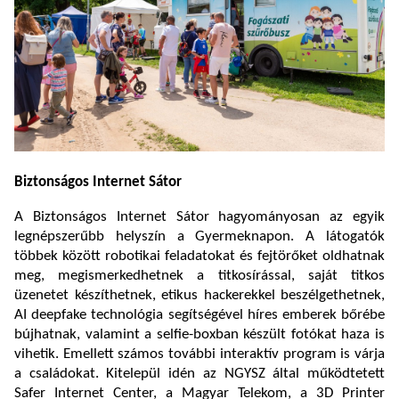
Biztonságos Internet Sátor
A Biztonságos Internet Sátor hagyományosan az egyik
legnépszerűbb helyszín a Gyermeknapon. A látogatók
többek között robotikai feladatokat és fejtörőket oldhatnak
meg, megismerkedhetnek a titkosírással, saját titkos
üzenetet készíthetnek, etikus hackerekkel beszélgethetnek,
AI deepfake technológia segítségével híres emberek bőrébe
bújhatnak, valamint a selfie-boxban készült fotókat haza is
vihetik. Emellett számos további interaktív program is várja
a családokat. Kitelepül idén az NGYSZ által működtetett
Safer Internet Center, a Magyar Telekom, a 3D Printer