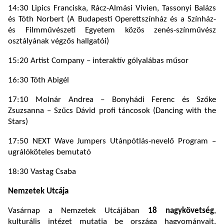
14:30 Lipics Franciska, Rácz-Almási Vivien, Tassonyi Balázs
és Tóth Norbert (A Budapesti Operettszínház és a Színház-
és Filmművészeti Egyetem közös zenés-színművész
osztályának végzős hallgatói)
15:20 Artist Company – interaktív gólyalábas műsor
16:30 Tóth Abigél
17:10 Molnár Andrea – Bonyhádi Ferenc és Szőke
Zsuzsanna – Szűcs Dávid profi táncosok (Dancing with the
Stars)
17:50 NEXT Wave Jumpers Utánpótlás-nevelő Program –
ugrálóköteles bemutató
18:30 Vastag Csaba
Nemzetek Utcája
Vasárnap a Nemzetek Utcájában
18 nagykövetség
,
kulturális intézet mutatja be országa hagyományait,