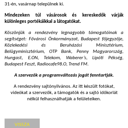
31-én, vasárnap települnek ki.
Mindezeken túl vásárosok és kereskedők várják
különleges portékáikkal a látogatókat.
Köszönjük a rendezvény legnagyobb támogatóinak a
segítséget: Fővárosi Önkormányzat, Budapest főjegyzője,
Közlekedési és Beruházási Minisztérium,
Belügyminisztérium, OTP Bank, Penny Magyarország,
Hungast, E.ON, Telekom, Waberer’s, Lipóti Pékség,
Budapest Feszt, Radiocafe98.O, Trend FM.
A szervezők a programváltozás jogát fenntartják.
A rendezvény sajtónyilvános. Az itt készült fotókat,
videókat a szervezők, a támogatók és a sajtó időkorlát
nélkül felhasználhatják a felületeiken.
VISSZA