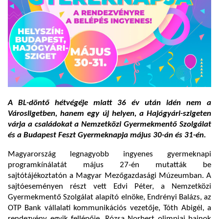
A BL-döntő hétvégéje miatt 36 év után idén nem a
Városligetben, hanem egy új helyen, a Hajógyári-szigeten
várja a családokat a Nemzetközi Gyermekmentő Szolgálat
és a Budapest Feszt Gyermeknapja május 30-án és 31-én.
Magyarország legnagyobb ingyenes gyermeknapi
programkínálatát május 27-én mutatták be
sajtótájékoztatón a Magyar Mezőgazdasági Múzeumban. A
sajtóeseményen részt vett Edvi Péter, a Nemzetközi
Gyermekmentő Szolgálat alapító elnöke, Endrényi Balázs, az
OTP Bank vállalati kommunikációs vezetője, Tóth Abigél, a
rendezvény egyik fellépője, Rózsa Norbert olimpiai bajnok