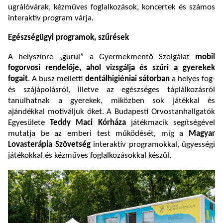
ugrálóvárak, kézműves foglalkozások, koncertek és számos
interaktív program várja.
Egészségügyi programok, szűrések
A helyszínre „gurul” a Gyermekmentő Szolgálat
mobil
fogorvosi rendelője, ahol vizsgálja és szűri a gyerekek
fogait
. A busz melletti
dentálhigiéniai sátorban
a helyes fog-
és szájápolásról, illetve az egészséges táplálkozásról
tanulhatnak a gyerekek, miközben sok játékkal és
ajándékkal motiváljuk őket. A Budapesti Orvostanhallgatók
Egyesülete
Teddy Maci Kórháza
játékmacik segítségével
mutatja be az emberi test működését, míg a
Magyar
Lovasterápia Szövetség
interaktív programokkal, ügyességi
játékokkal és kézműves foglalkozásokkal készül.