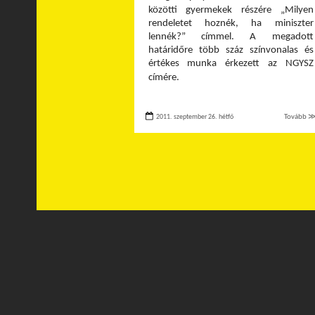
közötti gyermekek részére „Milyen
rendeletet hoznék, ha miniszter
lennék?” címmel. A megadott
határidőre több száz színvonalas és
értékes munka érkezett az NGYSZ
címére.
2011. szeptember 26. hétfő
Tovább 