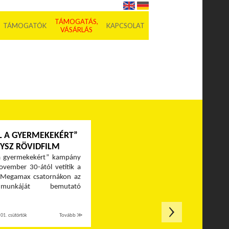
TÁMOGATÁS,
TÁMOGATÓK
KAPCSOLAT
VÁSÁRLÁS
L A GYERMEKEKÉRT”
YSZ RÖVIDFILM
a gyermekekért” kampány
ovember 30-ától vetítik a
 Megamax csatornákon az
unkáját bemutató
01. csütörtök
Tovább ≫