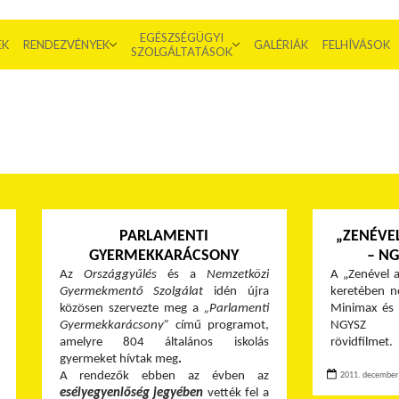
EGÉSZSÉGÜGYI
EK
RENDEZVÉNYEK
GALÉRIÁK
FELHÍVÁSOK
SZOLGÁLTATÁSOK
PARLAMENTI
„ZENÉVE
GYERMEKKARÁCSONY
– NG
Az
Országgyűlés
és a
Nemzetközi
A „Zenével 
Gyermekmentő Szolgálat
idén újra
keretében n
közösen szervezte meg a
„Parlamenti
Minimax és
Gyermekkarácsony”
című programot,
NGYSZ m
amelyre 804 általános iskolás
rövidfilmet.
gyermeket hívtak meg
.
A rendezők
ebben az évben az
2011. december 
esélyegyenlőség jegyében
vették fel a