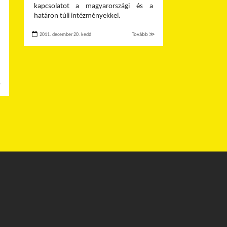
kapcsolatot a magyarországi és a
határon túli intézményekkel.
2011. december 20. kedd
Tovább ≫
≫