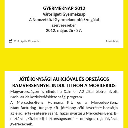
GYERMEKNAP 2012
Városligeti Gyermeknap
A Nemzetközi Gyermekmentő Szolgálat
szervezésében
2012. május 26 - 27.
2012. április 25. szerda
Tovább ≫
JÓTÉKONYSÁGI AUKCIÓVAL ÉS ORSZÁGOS
RAJZVERSENNYEL INDUL ITTHON A MOBILEKIDS
Magyarországon is elindul a Daimler AG által életre hívott
MobileKids közlekedésbiztonsági program.
A Mercedes-Benz Hungária Kft. és a Mercedes-Benz
Manufacturing Hungary Kft. jótékony célú árverésre bocsátja
az első, értékesítésre szánt, hazai gyártású Mercedes-Benz B-
osztályt „Közlekedj biztonságosan!’ – országos rajzpályázat
gyerekeknek.