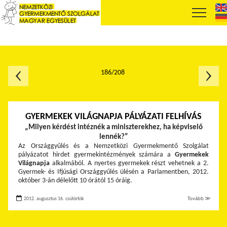
186/208
GYERMEKEK VILÁGNAPJA PÁLYÁZATI FELHÍVÁS
„Milyen kérdést intéznék a miniszterekhez, ha képviselő
lennék?”
Az Országgyűlés és a Nemzetközi Gyermekmentő Szolgálat
pályázatot hirdet gyermekintézmények számára a
Gyermekek
Világnapja
alkalmából. A nyertes gyermekek részt vehetnek a 2.
Gyermek- és Ifjúsági Országgyűlés ülésén a Parlamentben, 2012.
október 3-án délelőtt 10 órától 15 óráig.
2012. augusztus 16. csütörtök
Tovább ≫