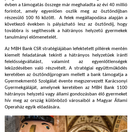
évben a támogatás összege már meghaladta az évi 40 millió
forintot, amely egyenlően oszlik meg az ösztöndíjban
részesülő 100 fő között.
A felek megállapodása alapján a
következő években is pályázható lesz az ösztöndíj, hogy
továbbra is segíthessék a hátrányos helyzetű gyermekek
tanulmányi előmenetelét.
Az MBH Bank CSR stratégiájában lefektetett pillérek mentén
kiemelt feladatának tekinti a hátrányos helyzetűek iránti
felelősségvállalást, valamint az egyenlőtlenségek
leküzdésében való részvételt. A stratégiai együttműködés
keretében az ösztöndíjprogram mellett a bank támogatja a
Gyermekmentő Szolgálat évente megszervezett Karácsonyi
Gyermekgáláját, amelynek keretében az MBH Bank 1100
hátrányos helyzetű vagy állami gondozásban élő gyermeket
hív meg az ország különböző városaiból a Magyar Állami
Operaház egyik előadására.