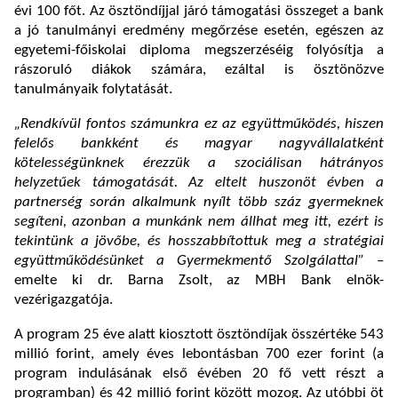
évi 100 főt. Az ösztöndíjjal járó támogatási összeget a bank
a jó tanulmányi eredmény megőrzése esetén, egészen az
egyetemi-főiskolai diploma megszerzéséig folyósítja a
rászoruló diákok számára, ezáltal is ösztönözve
tanulmányaik folytatását.
„Rendkívül fontos számunkra ez az együttműködés, hiszen
felelős bankként és magyar nagyvállalatként
kötelességünknek érezzük a szociálisan hátrányos
helyzetűek támogatását. Az eltelt huszonöt évben a
partnerség során alkalmunk nyílt több száz gyermeknek
segíteni, azonban a munkánk nem állhat meg itt, ezért is
tekintünk a jövőbe, és hosszabbítottuk meg a stratégiai
együttműködésünket a Gyermekmentő Szolgálattal”
–
emelte ki dr. Barna Zsolt, az MBH Bank elnök-
vezérigazgatója.
A program 25 éve alatt kiosztott ösztöndíjak összértéke 543
millió forint, amely éves lebontásban 700 ezer forint (a
program indulásának első évében 20 fő vett részt a
programban) és 42 millió forint között mozog. Az utóbbi öt