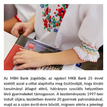
Az MBH Bank jogelődje, az egykori MKB Bank 25 évvel
ezelőtt azzal a céllal alapította meg ösztöndíját, hogy kiváló
tanulmányi átlagot elérő, hátrányos szociális helyzetben
lévő gyermekeket támogasson. A kezdeményezés 1997-ben
indult útjára, kezdetben évente 20 gyermek patronálásával,
majd ez a szám évről-évre bővült, mígnem elérte a jelenlegi