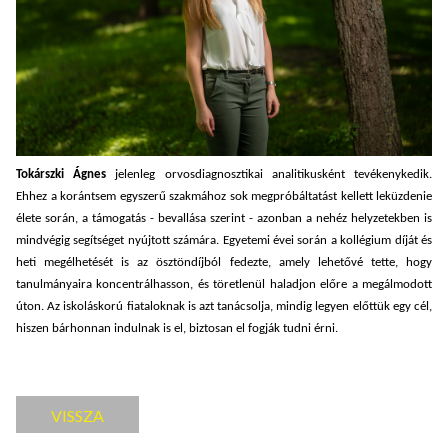
Tokárszki Ágnes
jelenleg orvosdiagnosztikai analitikusként tevékenykedik.
Ehhez a korántsem egyszerű szakmához sok megpróbáltatást kellett leküzdenie
élete során, a támogatás - bevallása szerint - azonban a nehéz helyzetekben is
mindvégig segítséget nyújtott számára. Egyetemi évei során a kollégium díját és
heti megélhetését is az ösztöndíjból fedezte, amely lehetővé tette, hogy
tanulmányaira koncentrálhasson, és töretlenül haladjon előre a megálmodott
úton. Az iskoláskorú fiataloknak is azt tanácsolja, mindig legyen előttük egy cél,
hiszen bárhonnan indulnak is el, biztosan el fogják tudni érni.
VISSZA