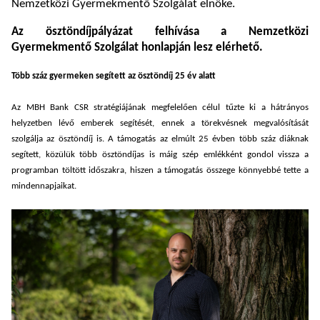
Nemzetközi Gyermekmentő Szolgálat elnöke.
Az ösztöndíjpályázat felhívása a Nemzetközi
Gyermekmentő Szolgálat honlapján lesz elérhető.
Több száz gyermeken segített az ösztöndíj 25 év alatt
Az MBH Bank CSR stratégiájának megfelelően célul tűzte ki a hátrányos
helyzetben lévő emberek segítését, ennek a törekvésnek megvalósítását
szolgálja az ösztöndíj is. A támogatás az elmúlt 25 évben több száz diáknak
segített, közülük több ösztöndíjas is máig szép emlékként gondol vissza a
programban töltött időszakra, hiszen a támogatás összege könnyebbé tette a
mindennapjaikat.