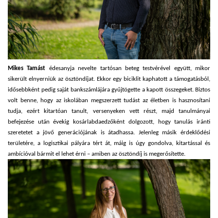
Mikes Tamást
édesanyja nevelte tartósan beteg testvérével együtt, mikor
sikerült elnyerniük az ösztöndíjat. Ekkor egy biciklit kaphatott a támogatásból,
idősebbként pedig saját bankszámlájára gyűjtögette a kapott összegeket. Biztos
volt benne, hogy az iskolában megszerzett tudást az életben is hasznosítani
tudja, ezért kitartóan tanult, versenyeken vett részt, majd tanulmányai
befejezése után évekig kosárlabdaedzőként dolgozott, hogy tanulás iránti
szeretetet a jövő generációjának is átadhassa. Jelenleg másik érdeklődési
területére, a logisztikai pályára tért át, máig is úgy gondolva, kitartással és
ambícióval bármit el lehet érni – amiben az ösztöndíj is megerősítette.