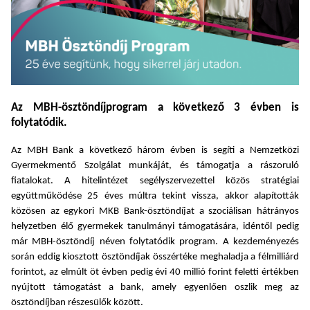
Az MBH-ösztöndíjprogram a következő 3 évben is
folytatódik.
Az MBH Bank a következő három évben is segíti a Nemzetközi
Gyermekmentő Szolgálat munkáját, és támogatja a rászoruló
fiatalokat. A hitelintézet segélyszervezettel közös stratégiai
együttműködése 25 éves múltra tekint vissza, akkor alapították
közösen az egykori MKB Bank-ösztöndíjat a szociálisan hátrányos
helyzetben élő gyermekek tanulmányi támogatására, idéntől pedig
már MBH-ösztöndíj néven folytatódik program. A kezdeményezés
során eddig kiosztott ösztöndíjak összértéke meghaladja a félmilliárd
forintot, az elmúlt öt évben pedig évi 40 millió forint feletti értékben
nyújtott támogatást a bank, amely egyenlően oszlik meg az
ösztöndíjban részesülők között.