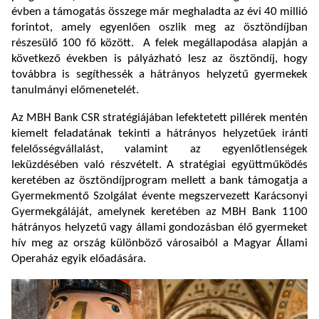
évben a támogatás összege már meghaladta az évi 40 millió
forintot, amely egyenlően oszlik meg az ösztöndíjban
részesülő 100 fő között.
A felek megállapodása alapján a
következő években is pályázható lesz az ösztöndíj, hogy
továbbra is segíthessék a hátrányos helyzetű gyermekek
tanulmányi előmenetelét.
Az MBH Bank CSR stratégiájában lefektetett pillérek mentén
kiemelt feladatának tekinti a hátrányos helyzetűek iránti
felelősségvállalást, valamint az egyenlőtlenségek
leküzdésében való részvételt. A stratégiai együttműködés
keretében az ösztöndíjprogram mellett a bank támogatja a
Gyermekmentő Szolgálat évente megszervezett Karácsonyi
Gyermekgáláját, amelynek keretében az MBH Bank 1100
hátrányos helyzetű vagy állami gondozásban élő gyermeket
hív meg az ország különböző városaiból a Magyar Állami
Operaház egyik előadására.