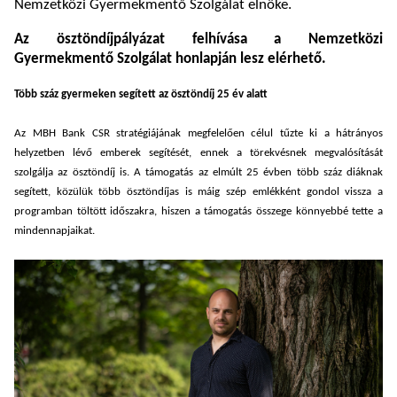
Nemzetközi Gyermekmentő Szolgálat elnöke.
Az ösztöndíjpályázat felhívása a Nemzetközi
Gyermekmentő Szolgálat honlapján lesz elérhető.
Több száz gyermeken segített az ösztöndíj 25 év alatt
Az MBH Bank CSR stratégiájának megfelelően célul tűzte ki a hátrányos
helyzetben lévő emberek segítését, ennek a törekvésnek megvalósítását
szolgálja az ösztöndíj is. A támogatás az elmúlt 25 évben több száz diáknak
segített, közülük több ösztöndíjas is máig szép emlékként gondol vissza a
programban töltött időszakra, hiszen a támogatás összege könnyebbé tette a
mindennapjaikat.