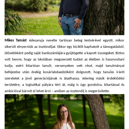
Mikes Tamást
édesanyja nevelte tartósan beteg testvérével együtt, mikor
sikerült elnyerniük az ösztöndíjat. Ekkor egy biciklit kaphatott a támogatásból,
idősebbként pedig saját bankszámlájára gyűjtögette a kapott összegeket. Biztos
volt benne, hogy az iskolában megszerzett tudást az életben is hasznosítani
tudja, ezért kitartóan tanult, versenyeken vett részt, majd tanulmányai
befejezése után évekig kosárlabdaedzőként dolgozott, hogy tanulás iránti
szeretetet a jövő generációjának is átadhassa. Jelenleg másik érdeklődési
területére, a logisztikai pályára tért át, máig is úgy gondolva, kitartással és
ambícióval bármit el lehet érni – amiben az ösztöndíj is megerősítette.