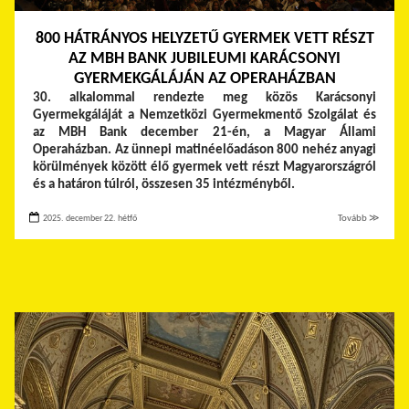
800 HÁTRÁNYOS HELYZETŰ GYERMEK VETT RÉSZT
AZ MBH BANK JUBILEUMI KARÁCSONYI
GYERMEKGÁLÁJÁN AZ OPERAHÁZBAN
30. alkalommal rendezte meg közös Karácsonyi
Gyermekgáláját a Nemzetközi Gyermekmentő Szolgálat és
az MBH Bank december 21-én, a Magyar Állami
Operaházban. Az ünnepi matinéelőadáson 800 nehéz anyagi
körülmények között élő gyermek vett részt Magyarországról
és a határon túlról, összesen 35 intézményből.
2025. december 22. hétfő
Tovább ≫