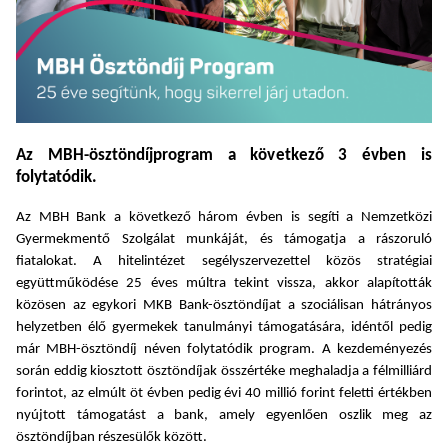
Az MBH-ösztöndíjprogram a következő 3 évben is
folytatódik.
Az MBH Bank a következő három évben is segíti a Nemzetközi
Gyermekmentő Szolgálat munkáját, és támogatja a rászoruló
fiatalokat. A hitelintézet segélyszervezettel közös stratégiai
együttműködése 25 éves múltra tekint vissza, akkor alapították
közösen az egykori MKB Bank-ösztöndíjat a szociálisan hátrányos
helyzetben élő gyermekek tanulmányi támogatására, idéntől pedig
már MBH-ösztöndíj néven folytatódik program. A kezdeményezés
során eddig kiosztott ösztöndíjak összértéke meghaladja a félmilliárd
forintot, az elmúlt öt évben pedig évi 40 millió forint feletti értékben
nyújtott támogatást a bank, amely egyenlően oszlik meg az
ösztöndíjban részesülők között.