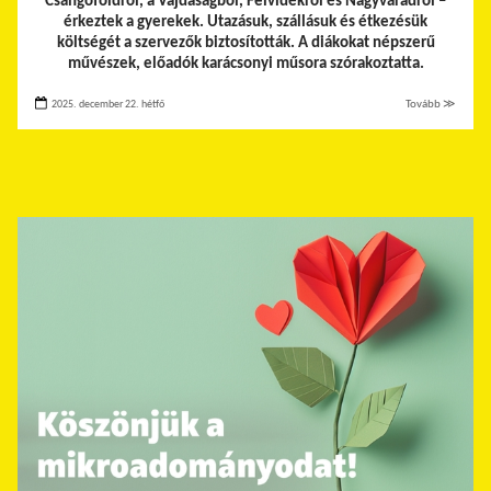
Csángóföldről, a Vajdaságból, Felvidékről és Nagyváradról –
érkeztek a gyerekek.
Utazásuk, szállásuk és étkezésük
költségét a szervezők biztosították. A diákokat népszerű
művészek, előadók karácsonyi műsora szórakoztatta.
2025. december 22. hétfő
Tovább ≫