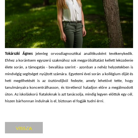
Tokárszki Ágnes
jelenleg orvosdiagnosztikai analitikusként tevékenykedik.
Ehhez a korántsem egyszerű szakmához sok megpróbáltatást kellett leküzdenie
élete során, a támogatás - bevallása szerint - azonban a nehéz helyzetekben is
mindvégig segítséget nyújtott számára. Egyetemi évei során a kollégium díját és
heti megélhetését is az ösztöndíjból fedezte, amely lehetővé tette, hogy
tanulmányaira koncentrálhasson, és töretlenül haladjon előre a megálmodott
úton. Az iskoláskorú fiataloknak is azt tanácsolja, mindig legyen előttük egy cél,
hiszen bárhonnan indulnak is el, biztosan el fogják tudni érni.
VISSZA