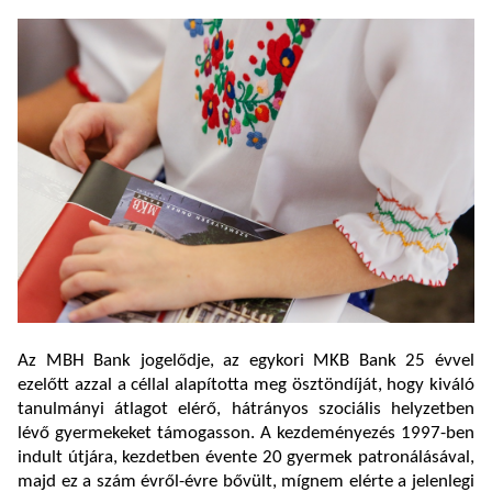
Az MBH Bank jogelődje, az egykori MKB Bank 25 évvel
ezelőtt azzal a céllal alapította meg ösztöndíját, hogy kiváló
tanulmányi átlagot elérő, hátrányos szociális helyzetben
lévő gyermekeket támogasson. A kezdeményezés 1997-ben
indult útjára, kezdetben évente 20 gyermek patronálásával,
majd ez a szám évről-évre bővült, mígnem elérte a jelenlegi