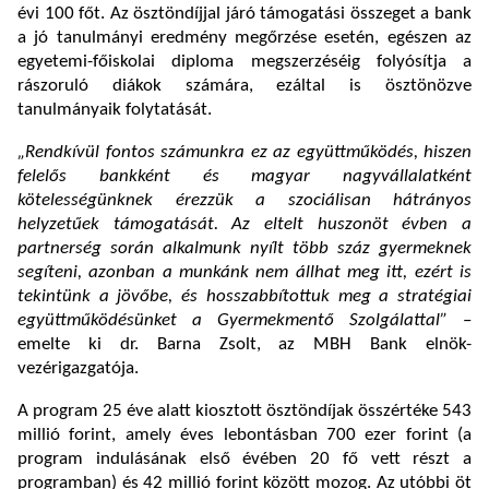
évi 100 főt. Az ösztöndíjjal járó támogatási összeget a bank
a jó tanulmányi eredmény megőrzése esetén, egészen az
egyetemi-főiskolai diploma megszerzéséig folyósítja a
rászoruló diákok számára, ezáltal is ösztönözve
tanulmányaik folytatását.
„Rendkívül fontos számunkra ez az együttműködés, hiszen
felelős bankként és magyar nagyvállalatként
kötelességünknek érezzük a szociálisan hátrányos
helyzetűek támogatását. Az eltelt huszonöt évben a
partnerség során alkalmunk nyílt több száz gyermeknek
segíteni, azonban a munkánk nem állhat meg itt, ezért is
tekintünk a jövőbe, és hosszabbítottuk meg a stratégiai
együttműködésünket a Gyermekmentő Szolgálattal”
–
emelte ki dr. Barna Zsolt, az MBH Bank elnök-
vezérigazgatója.
A program 25 éve alatt kiosztott ösztöndíjak összértéke 543
millió forint, amely éves lebontásban 700 ezer forint (a
program indulásának első évében 20 fő vett részt a
programban) és 42 millió forint között mozog. Az utóbbi öt