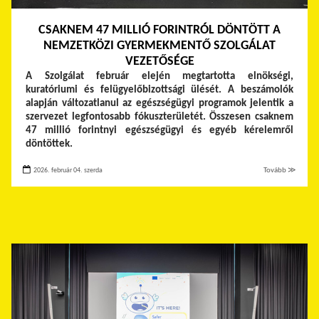
CSAKNEM 47 MILLIÓ FORINTRÓL DÖNTÖTT A
NEMZETKÖZI GYERMEKMENTŐ SZOLGÁLAT
VEZETŐSÉGE
A Szolgálat február elején megtartotta elnökségi,
kuratóriumi és felügyelőbizottsági ülését. A beszámolók
alapján változatlanul az egészségügyi programok jelentik a
szervezet legfontosabb fókuszterületét. Összesen csaknem
47 millió forintnyi egészségügyi és egyéb kérelemről
döntöttek.
2026. február 04. szerda
Tovább ≫