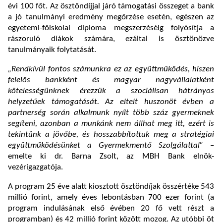
évi 100 főt. Az ösztöndíjjal járó támogatási összeget a bank
a jó tanulmányi eredmény megőrzése esetén, egészen az
egyetemi-főiskolai diploma megszerzéséig folyósítja a
rászoruló diákok számára, ezáltal is ösztönözve
tanulmányaik folytatását.
„Rendkívül fontos számunkra ez az együttműködés, hiszen
felelős bankként és magyar nagyvállalatként
kötelességünknek érezzük a szociálisan hátrányos
helyzetűek támogatását. Az eltelt huszonöt évben a
partnerség során alkalmunk nyílt több száz gyermeknek
segíteni, azonban a munkánk nem állhat meg itt, ezért is
tekintünk a jövőbe, és hosszabbítottuk meg a stratégiai
együttműködésünket a Gyermekmentő Szolgálattal”
–
emelte ki dr. Barna Zsolt, az MBH Bank elnök-
vezérigazgatója.
A program 25 éve alatt kiosztott ösztöndíjak összértéke 543
millió forint, amely éves lebontásban 700 ezer forint (a
program indulásának első évében 20 fő vett részt a
programban) és 42 millió forint között mozog. Az utóbbi öt