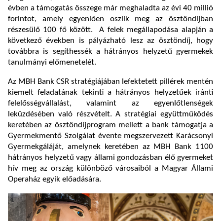
évben a támogatás összege már meghaladta az évi 40 millió
forintot, amely egyenlően oszlik meg az ösztöndíjban
részesülő 100 fő között.
A felek megállapodása alapján a
következő években is pályázható lesz az ösztöndíj, hogy
továbbra is segíthessék a hátrányos helyzetű gyermekek
tanulmányi előmenetelét.
Az MBH Bank CSR stratégiájában lefektetett pillérek mentén
kiemelt feladatának tekinti a hátrányos helyzetűek iránti
felelősségvállalást, valamint az egyenlőtlenségek
leküzdésében való részvételt. A stratégiai együttműködés
keretében az ösztöndíjprogram mellett a bank támogatja a
Gyermekmentő Szolgálat évente megszervezett Karácsonyi
Gyermekgáláját, amelynek keretében az MBH Bank 1100
hátrányos helyzetű vagy állami gondozásban élő gyermeket
hív meg az ország különböző városaiból a Magyar Állami
Operaház egyik előadására.