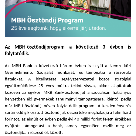
Az MBH-ösztöndíjprogram a következő 3 évben is
folytatódik.
Az MBH Bank a következő három évben is segíti a Nemzetközi
Gyermekmentő Szolgálat munkáját, és támogatja a rászoruló
fiatalokat. A hitelintézet segélyszervezettel közös stratégiai
együttműködése 25 éves múltra tekint vissza, akkor alapították
közösen az egykori MKB Bank-ösztöndíjat a szociálisan hátrányos
helyzetben élő gyermekek tanulmányi támogatására, idéntől pedig
már MBH-ösztöndíj néven folytatódik program. A kezdeményezés
során eddig kiosztott ösztöndíjak összértéke meghaladja a félmilliárd
forintot, az elmúlt öt évben pedig évi 40 millió forint feletti értékben
nyújtott támogatást a bank, amely egyenlően oszlik meg az
ösztöndíjban részesülők között.