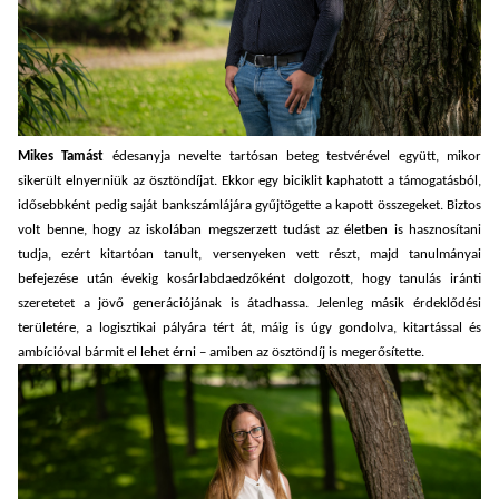
Mikes Tamást
édesanyja nevelte tartósan beteg testvérével együtt, mikor
sikerült elnyerniük az ösztöndíjat. Ekkor egy biciklit kaphatott a támogatásból,
idősebbként pedig saját bankszámlájára gyűjtögette a kapott összegeket. Biztos
volt benne, hogy az iskolában megszerzett tudást az életben is hasznosítani
tudja, ezért kitartóan tanult, versenyeken vett részt, majd tanulmányai
befejezése után évekig kosárlabdaedzőként dolgozott, hogy tanulás iránti
szeretetet a jövő generációjának is átadhassa. Jelenleg másik érdeklődési
területére, a logisztikai pályára tért át, máig is úgy gondolva, kitartással és
ambícióval bármit el lehet érni – amiben az ösztöndíj is megerősítette.