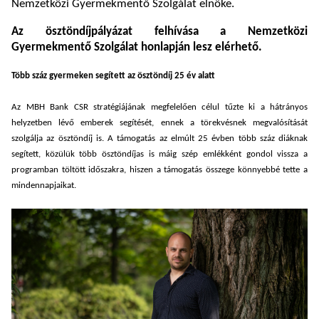
Nemzetközi Gyermekmentő Szolgálat elnöke.
Az ösztöndíjpályázat felhívása a Nemzetközi
Gyermekmentő Szolgálat honlapján lesz elérhető.
Több száz gyermeken segített az ösztöndíj 25 év alatt
Az MBH Bank CSR stratégiájának megfelelően célul tűzte ki a hátrányos
helyzetben lévő emberek segítését, ennek a törekvésnek megvalósítását
szolgálja az ösztöndíj is. A támogatás az elmúlt 25 évben több száz diáknak
segített, közülük több ösztöndíjas is máig szép emlékként gondol vissza a
programban töltött időszakra, hiszen a támogatás összege könnyebbé tette a
mindennapjaikat.