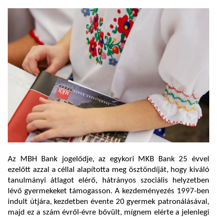
Az MBH Bank jogelődje, az egykori MKB Bank 25 évvel
ezelőtt azzal a céllal alapította meg ösztöndíját, hogy kiváló
tanulmányi átlagot elérő, hátrányos szociális helyzetben
lévő gyermekeket támogasson. A kezdeményezés 1997-ben
indult útjára, kezdetben évente 20 gyermek patronálásával,
majd ez a szám évről-évre bővült, mígnem elérte a jelenlegi