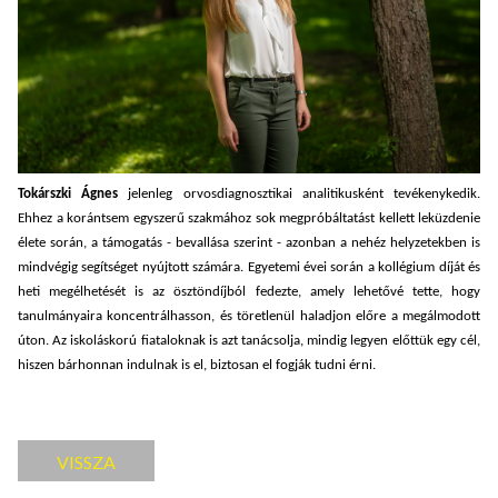
Tokárszki Ágnes
jelenleg orvosdiagnosztikai analitikusként tevékenykedik.
Ehhez a korántsem egyszerű szakmához sok megpróbáltatást kellett leküzdenie
élete során, a támogatás - bevallása szerint - azonban a nehéz helyzetekben is
mindvégig segítséget nyújtott számára. Egyetemi évei során a kollégium díját és
heti megélhetését is az ösztöndíjból fedezte, amely lehetővé tette, hogy
tanulmányaira koncentrálhasson, és töretlenül haladjon előre a megálmodott
úton. Az iskoláskorú fiataloknak is azt tanácsolja, mindig legyen előttük egy cél,
hiszen bárhonnan indulnak is el, biztosan el fogják tudni érni.
VISSZA