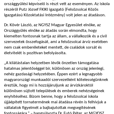
országgyűlési képviselő is részt vett az eseményen. Az iskola
részéről Putz József FKIKI igazgató (Felsőzsolcai Közös
Igazgatású Közoktatási Intézmény) volt jelen az átadáson.
Dr. Kövér László, az NGYSZ Magyar Egyesület elnöke, az
Országgyűlés elnöke az átadás során elmondta, hogy
kiemelten fontosnak tartja az állam, a vállalkozók és a civil
szervezetek összefogását, ami a felsőzsolcai árvíz esetében
nem csak emberéleteket mentett, de családok sorsát és
életvitelét is pozitívan befolyásolta.
„A kilátástalan helyzetben lévők önzetlen támogatása
hatalmas jelentőséggel bír, különösen az ország jelenlegi,
nehéz gazdasági helyzetében. Éppen ezért a legnagyobb
magyarországi munkaadói szervezetként kötelességünknek
éreztük, hogy mi is hozzájáruljunk az árvízkároktól
különösen sújtott települések és emberek nehézségeinek
enyhítéséhez. Bízom benne, hogy a felsőzsolcai iskola
újjáépített tornatermének mai átadása révén is felhívjuk a
vállalatok figyelmét a bajbajutottak megsegítésének
fontosságára.” – hangsúlyozta Dr. Futó Péter, az MGYOSZ