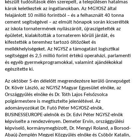
készült tudósítások élén szerepelt, a településen hatalmas
károk keletkeztek az ingatlanokban. Az MGYOSZ által
felajánlott 10 millió forintból – és a felhasznált 40 tonna
cement segítségével – az elmúlt hónapok során kicserélték
az iskola tornatermének nyílászáróit, újraszigetelték az
épületet, kialakították a tornaterem körüli járdát, és
kifestették a teremhez tartozó öltözőket és
mellékhelyiségeket. Az NGYSZ a támogatást logisztikai
segítséggel és 2,5 millió forint értékű operaházi, parlamenti
és egyéb gyermekprogramokkal, valamint ajándékokkal
egészítette ki.
Az október 5-én délelőtt megrendezésre kerülő ünnepséget
Dr. Kövér László, az NGYSZ Magyar Egyesület elnöke, az
Országgyűlés elnöke és Dr. Tóth Lajos Felsőzsolca
polgármestere is megtisztelte jelenlétével. Az
adományozókat Dr. Futó Péter MGYOSZ-elnök,
BUSINESSEUROPE-alelnök és Dr. Edvi Péter NGYSZ-elnök
képviselte a rendezvényen. Demeter Ervin, országgyűlési
képviselő, kormánymegbízott, Dr. Mengyi Roland, a Borsod-
Abaúj-Zemplén Megyei Közgyűlés elnöke és Csöbör Katalin,