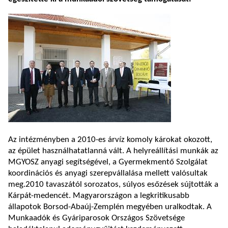
Az intézményben a 2010-es árvíz komoly károkat okozott,
az épület használhatatlanná vált. A helyreállítási munkák az
MGYOSZ anyagi segítségével, a Gyermekmentő Szolgálat
koordinációs és anyagi szerepvállalása mellett valósultak
meg.2010 tavaszától sorozatos, súlyos esőzések sújtották a
Kárpát-medencét. Magyarországon a legkritikusabb
állapotok Borsod-Abaúj-Zemplén megyében uralkodtak. A
Munkaadók és Gyáriparosok Országos Szövetsége