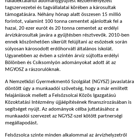
haladéktalanul adománygyűjtést kezdeményezett
tagszervezetei és tagvállalatai körében a károsultak
támogatására. Néhány hónap alatt összesen 15 millió
forintot, valamint 100 tonna cementet ajánlottak fel a
hazai, 20 ezer eurót és 20 tonna cementet az erdélyi
árvízkárosultak javára a gyűjtésben résztvevők. 2010-ben
ennek köszönhetően sikerült felújítani az esőzések során
súlyosan károsodott erdőhorváti általános iskolát.
Ugyanebben az évben a szintén árvíz sújtotta erdélyi
Bölönben és Csíksomlyón adományokat adott át az
MGYOSZ a rászorulóknak.
A Nemzetközi Gyermekmentő Szolgálat (NGYSZ) javaslatára
döntött úgy a munkaadói szövetség, hogy a már említett
felajánlások mellett a Felsőzsolcai Közös Igazgatású
Közoktatási Intézmény újjáépítésének finanszírozásában is
segítséget nyújt. Az adományok célba juttatásához a
munkaadói szervezet az NGYSZ-szel kötött partnerségi
megállapodást.
Felsőzsolca szinte minden alkalommal az árvízhelyzetről