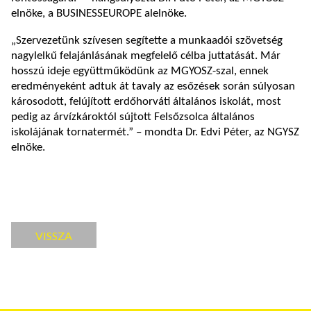
elnöke, a BUSINESSEUROPE alelnöke.
„Szervezetünk szívesen segítette a munkaadói szövetség
nagylelkű felajánlásának megfelelő célba juttatását. Már
hosszú ideje együttműködünk az MGYOSZ-szal, ennek
eredményeként adtuk át tavaly az esőzések során súlyosan
károsodott, felújított erdőhorváti általános iskolát, most
pedig az árvízkároktól sújtott Felsőzsolca általános
iskolájának tornatermét.” – mondta Dr. Edvi Péter, az NGYSZ
elnöke.
VISSZA