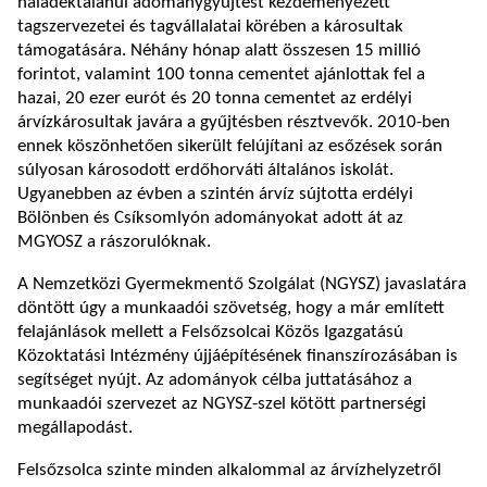
haladéktalanul adománygyűjtést kezdeményezett
tagszervezetei és tagvállalatai körében a károsultak
támogatására. Néhány hónap alatt összesen 15 millió
forintot, valamint 100 tonna cementet ajánlottak fel a
hazai, 20 ezer eurót és 20 tonna cementet az erdélyi
árvízkárosultak javára a gyűjtésben résztvevők. 2010-ben
ennek köszönhetően sikerült felújítani az esőzések során
súlyosan károsodott erdőhorváti általános iskolát.
Ugyanebben az évben a szintén árvíz sújtotta erdélyi
Bölönben és Csíksomlyón adományokat adott át az
MGYOSZ a rászorulóknak.
A Nemzetközi Gyermekmentő Szolgálat (NGYSZ) javaslatára
döntött úgy a munkaadói szövetség, hogy a már említett
felajánlások mellett a Felsőzsolcai Közös Igazgatású
Közoktatási Intézmény újjáépítésének finanszírozásában is
segítséget nyújt. Az adományok célba juttatásához a
munkaadói szervezet az NGYSZ-szel kötött partnerségi
megállapodást.
Felsőzsolca szinte minden alkalommal az árvízhelyzetről