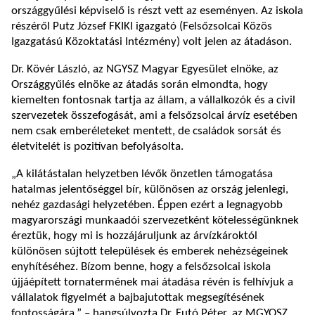
országgyűlési képviselő is részt vett az eseményen. Az iskola
részéről Putz József FKIKI igazgató (Felsőzsolcai Közös
Igazgatású Közoktatási Intézmény) volt jelen az átadáson.
Dr. Kövér László, az NGYSZ Magyar Egyesület elnöke, az
Országgyűlés elnöke az átadás során elmondta, hogy
kiemelten fontosnak tartja az állam, a vállalkozók és a civil
szervezetek összefogását, ami a felsőzsolcai árvíz esetében
nem csak emberéleteket mentett, de családok sorsát és
életvitelét is pozitívan befolyásolta.
„A kilátástalan helyzetben lévők önzetlen támogatása
hatalmas jelentőséggel bír, különösen az ország jelenlegi,
nehéz gazdasági helyzetében. Éppen ezért a legnagyobb
magyarországi munkaadói szervezetként kötelességünknek
éreztük, hogy mi is hozzájáruljunk az árvízkároktól
különösen sújtott települések és emberek nehézségeinek
enyhítéséhez. Bízom benne, hogy a felsőzsolcai iskola
újjáépített tornatermének mai átadása révén is felhívjuk a
vállalatok figyelmét a bajbajutottak megsegítésének
fontosságára.” – hangsúlyozta Dr. Futó Péter, az MGYOSZ