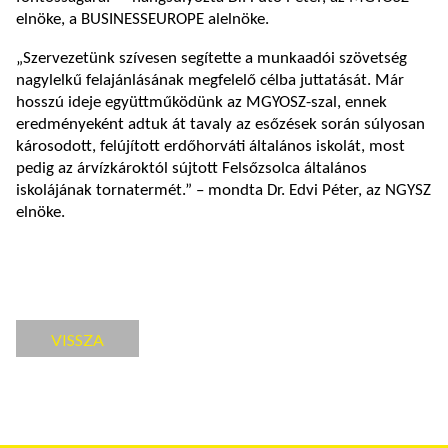
elnöke, a BUSINESSEUROPE alelnöke.
„Szervezetünk szívesen segítette a munkaadói szövetség
nagylelkű felajánlásának megfelelő célba juttatását. Már
hosszú ideje együttműködünk az MGYOSZ-szal, ennek
eredményeként adtuk át tavaly az esőzések során súlyosan
károsodott, felújított erdőhorváti általános iskolát, most
pedig az árvízkároktól sújtott Felsőzsolca általános
iskolájának tornatermét.” – mondta Dr. Edvi Péter, az NGYSZ
elnöke.
VISSZA