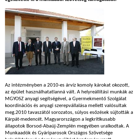
Az intézményben a 2010-es árvíz komoly károkat okozott,
az épület használhatatlanná vált. A helyreállítási munkák az
MGYOSZ anyagi segítségével, a Gyermekmentő Szolgálat
koordinációs és anyagi szerepvállalása mellett valósultak
meg.2010 tavaszától sorozatos, súlyos esőzések sújtották a
Kárpát-medencét. Magyarországon a legkritikusabb
állapotok Borsod-Abaúj-Zemplén megyében uralkodtak. A
Munkaadók és Gyáriparosok Országos Szövetsége