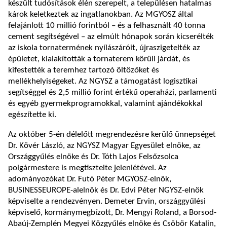
készült tudósítások élén szerepelt, a településen hatalmas
károk keletkeztek az ingatlanokban. Az MGYOSZ által
felajánlott 10 millió forintból – és a felhasznált 40 tonna
cement segítségével – az elmúlt hónapok során kicserélték
az iskola tornatermének nyílászáróit, újraszigetelték az
épületet, kialakították a tornaterem körüli járdát, és
kifestették a teremhez tartozó öltözőket és
mellékhelyiségeket. Az NGYSZ a támogatást logisztikai
segítséggel és 2,5 millió forint értékű operaházi, parlamenti
és egyéb gyermekprogramokkal, valamint ajándékokkal
egészítette ki.
Az október 5-én délelőtt megrendezésre kerülő ünnepséget
Dr. Kövér László, az NGYSZ Magyar Egyesület elnöke, az
Országgyűlés elnöke és Dr. Tóth Lajos Felsőzsolca
polgármestere is megtisztelte jelenlétével. Az
adományozókat Dr. Futó Péter MGYOSZ-elnök,
BUSINESSEUROPE-alelnök és Dr. Edvi Péter NGYSZ-elnök
képviselte a rendezvényen. Demeter Ervin, országgyűlési
képviselő, kormánymegbízott, Dr. Mengyi Roland, a Borsod-
Abaúj-Zemplén Megyei Közgyűlés elnöke és Csöbör Katalin,