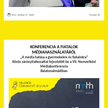
2013. október 07. hétfő
Tovább ≫
KONFERENCIA A FIATALOK
MÉDIAHASZNÁLATÁRÓL
„
A média hatása a gyermekekre és fiatalokra”
Közös zárónyilatkozattal fejeződött be a VII. Nemzetközi
Médiakonferencia
Balatonalmádiban