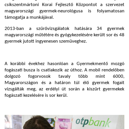
csíkszentmártoni Korai Fejlesztő Központot a szervezet
magyarországi gyermek-neurológusa is folyamatosan
támogatja a munkájával.
2013-ban a szűrővizsgálatok hatására 34 gyermek
magyarországi műtétére és gyógykezelésére került sor és 48
gyermek jutott ingyenesen szemüveghez.
A korábbi évekhez hasonlóan a Gyermekmentő mozgó
fogászati busza is csatlakozik az úthoz. A mobil rendelőben
dolgozó fogorvosok tavaly több mint 6000,
Magyarországon és a határon túl élő gyermek fogait
vizsgálták meg, az erdélyi út során a kiszűrt gyermekek
fogászati kezelésére is sor kerül.