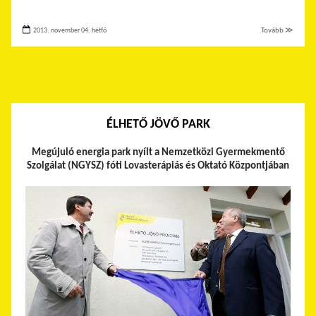
2013. november 04. hétfő
Tovább ≫
ÉLHETŐ JÖVŐ PARK
Megújuló energia park nyílt
a Nemzetközi Gyermekmentő
Szolgálat (NGYSZ) fóti Lovasterápiás és Oktató Központjában