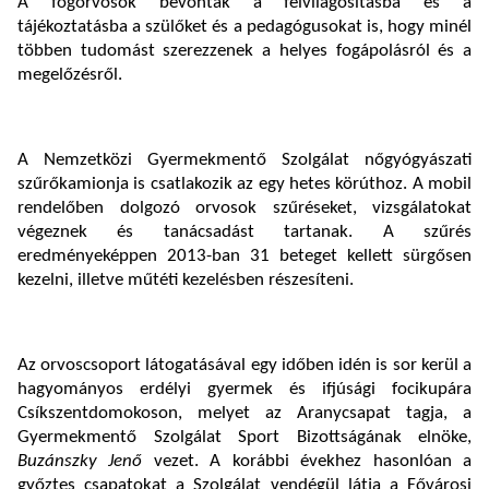
A fogorvosok bevonták a felvilágosításba és a
tájékoztatásba a szülőket és a pedagógusokat is, hogy minél
többen tudomást szerezzenek a helyes fogápolásról és a
megelőzésről.
A Nemzetközi Gyermekmentő Szolgálat nőgyógyászati
szűrőkamionja is csatlakozik az egy hetes körúthoz. A mobil
rendelőben dolgozó orvosok szűréseket, vizsgálatokat
végeznek és tanácsadást tartanak. A szűrés
eredményeképpen 2013-ban 31 beteget kellett sürgősen
kezelni, illetve műtéti kezelésben részesíteni.
Az orvoscsoport látogatásával egy időben idén is sor kerül a
hagyományos erdélyi gyermek és ifjúsági focikupára
Csíkszentdomokoson, melyet az Aranycsapat tagja, a
Gyermekmentő Szolgálat Sport Bizottságának elnöke,
Buzánszky Jenő
vezet. A korábbi évekhez hasonlóan a
győztes csapatokat a Szolgálat vendégül látja a Fővárosi