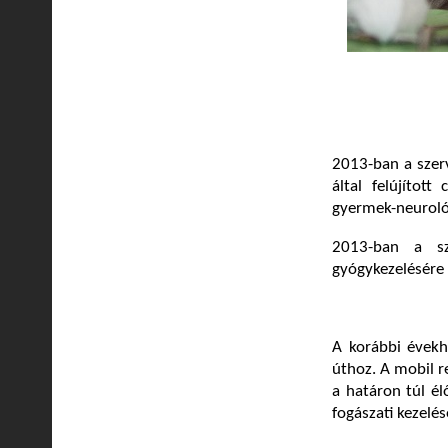
2013-ban a szerv
által felújítot
gyermek-neuroló
2013-ban a sz
gyógykezelésére 
A korábbi évekh
úthoz. A mobil 
a határon túl él
fogászati kezelésé