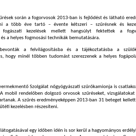
zűrések során a fogorvosok 2013-ban is fejlődést és látható er
ami a több éve tartó – évente kétszeri – szűrésnek és keze
 fogászati kezelések mellett hangsúlyt fektettek a fogv
 és a helyes fogmosási technikák bemutatására.
bevonták a felvilágosításba és a tájékoztatásba a szülő
s, hogy minél többen tudomást szerezzenek a helyes fogápolá
ermekmentő Szolgálat nőgyógyászati szűrőkamionja is csatlakoz
 A mobil rendelőben dolgozó orvosok szűréseket, vizsgálatokat
tartanak. A szűrés eredményeképpen 2013-ban 31 beteget kellet
műtéti kezelésben részesíteni.
látogatásával egy időben idén is sor kerül a hagyományos erdél