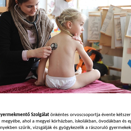
yermekmentő Szolgálat
önkéntes orvoscsoportja évente kétszer 
a megyébe, ahol a megyei kórházban, iskolákban, óvodákban és 
ekben szűrik, vizsgálják és gyógykezelik a rászoruló gyermekek