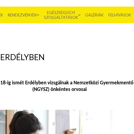
EGÉSZSÉGÜGYI
EK
RENDEZVÉNYEK
GALÉRIÁK
FELHÍVÁSOK
SZOLGÁLTATÁSOK
 ERDÉLYBEN
18-ig ismét Erdélyben vizsgálnak a Nemzetközi Gyermekmentő 
(NGYSZ) önkéntes orvosai