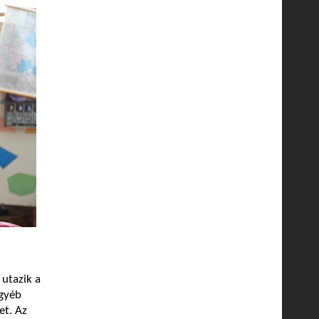
utazik a
egyéb
et. Az