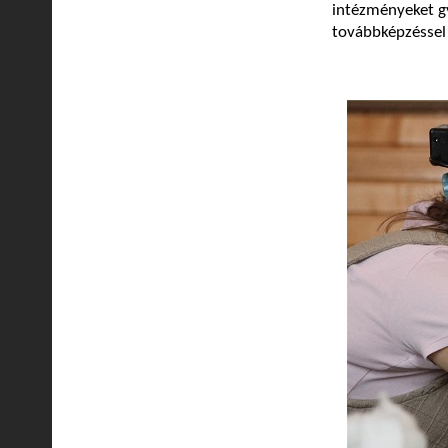
intézményeket gy
továbbképzéssel i