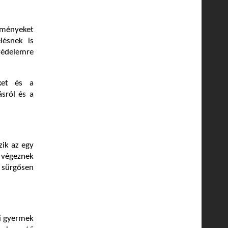
edményeket
lésnek is
édelemre
ket és a
sról és a
ik az egy
 végeznek
t sürgősen
yi gyermek