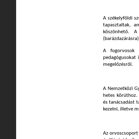
A székelyföldi s
tapasztaltak, 
köszönhető. A
(barázdazárásra)
A fogorvosok 
pedagógusokat i
megelőzésről.
A Nemzetközi Gy
hetes körúthoz.
és tanácsadást 
kezelni, illetve 
Az orvoscsoport 