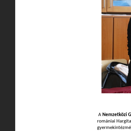
A
Nemzetközi G
romániai Hargit
gyermekintézmény