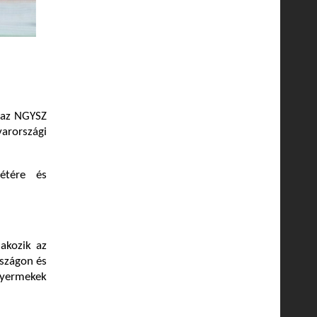
e az NGYSZ
arországi
étére és
akozik az
szágon és
 gyermekek