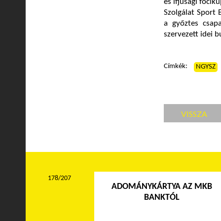
és ifjúsági foc
Szolgálat Sport 
a győztes csapa
szervezett idei 
Címkék:
NGYSZ
VISSZA
178/207
ADOMÁNYKÁRTYA AZ MKB
BANKTÓL