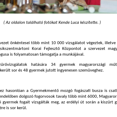
( Az oldalon található fotókat Kende Luca készítette. )
ezet önkéntesei több mint 10 000 vizsgálatot végeztek, illetv
t csíkszentmártoni Korai Fejlesztő Központot a szervezet magy
gusa is folyamatosan támogatja a munkájával.
űrővizsgálatok hatására 34 gyermek magyarországi műt
került sor és 48 gyermek jutott ingyenesen szemüveghez.
ez hasonlóan a Gyermekmentő mozgó fogászati busza is csatl
rendelőben dolgozó fogorvosok tavaly több mint 6000, Magyaror
ő gyermek fogait vizsgálták meg, az erdélyi út során a kiszűrt
re is sor kerül.