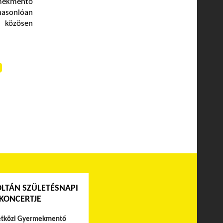
ermekmentő
hasonlóan
l közösen
OLTÁN SZÜLETÉSNAPI
KONCERTJE
tközi Gyermekmentő