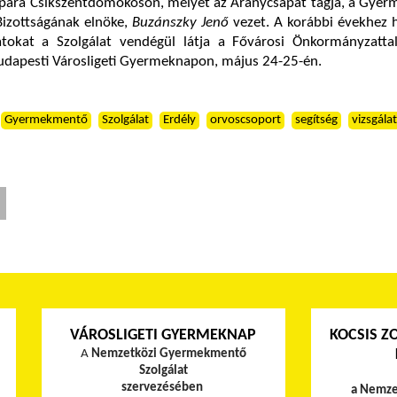
ikupára Csíkszentdomokoson, melyet az Aranycsapat tagja, a Gy
Bizottságának elnöke,
Buzánszky Jenő
vezet. A korábbi évekhez 
tokat a Szolgálat vendégül látja a Fővárosi Önkormányzatta
budapesti Városligeti Gyermeknapon, május 24-25-én.
Gyermekmentő
Szolgálat
Erdély
orvoscsoport
segítség
vizsgálat
VÁROSLIGETI GYERMEKNAP
KOCSIS Z
A
Nemzetközi Gyermekmentő
Szolgálat
szervezésében
a Nemze