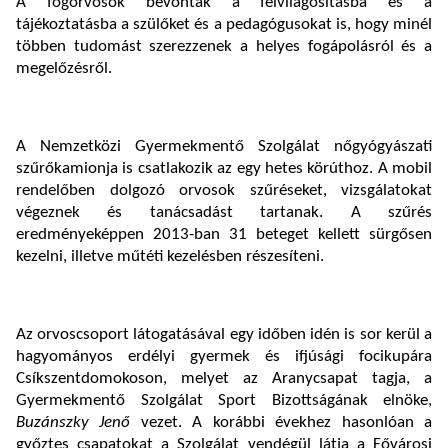
A fogorvosok bevonták a felvilágosításba és a
tájékoztatásba a szülőket és a pedagógusokat is, hogy minél
többen tudomást szerezzenek a helyes fogápolásról és a
megelőzésről.
A Nemzetközi Gyermekmentő Szolgálat nőgyógyászati
szűrőkamionja is csatlakozik az egy hetes körúthoz. A mobil
rendelőben dolgozó orvosok szűréseket, vizsgálatokat
végeznek és tanácsadást tartanak. A szűrés
eredményeképpen 2013-ban 31 beteget kellett sürgősen
kezelni, illetve műtéti kezelésben részesíteni.
Az orvoscsoport látogatásával egy időben idén is sor kerül a
hagyományos erdélyi gyermek és ifjúsági focikupára
Csíkszentdomokoson, melyet az Aranycsapat tagja, a
Gyermekmentő Szolgálat Sport Bizottságának elnöke,
Buzánszky Jenő
vezet. A korábbi évekhez hasonlóan a
győztes csapatokat a Szolgálat vendégül látja a Fővárosi