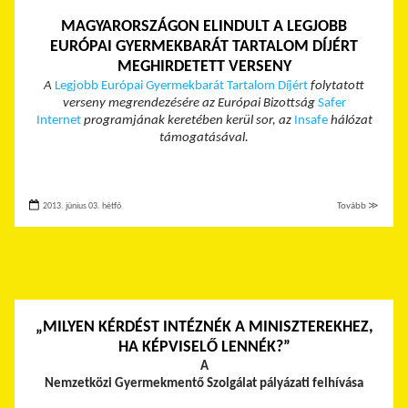
MAGYARORSZÁGON ELINDULT A LEGJOBB
EURÓPAI GYERMEKBARÁT TARTALOM DÍJÉRT
MEGHIRDETETT VERSENY
A
Legjobb Európai Gyermekbarát Tartalom Díjért
folytatott
verseny megrendezésére az Európai Bizottság
Safer
Internet
programjának keretében kerül sor, az
Insafe
hálózat
támogatásával.
2013. június 03. hétfő
Tovább ≫
„MILYEN KÉRDÉST INTÉZNÉK A MINISZTEREKHEZ,
HA KÉPVISELŐ LENNÉK?”
A
Nemzetközi Gyermekmentő Szolgálat pályázati felhívása