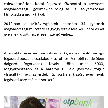
csíkszentmártoni Korai Fejlesztő Központot a szervezet
magyarországi gyermek-neurológusa is folyamatosan
támogatja a munkájával.
2013-ban a szűrővizsgálatok hatására 34 gyermek
magyarországi műtétére és gyógykezelésére került sor és 48
gyermek jutott ingyenesen szemüveghez.
A korábbi évekhez hasonlóan a Gyermekmentő mozgó
fogászati busza is csatlakozik az úthoz. A mobil rendelőben
dolgozó fogorvosok tavaly több mint 6000,
Magyarországon és a határon túl élő gyermek fogait
vizsgálták meg, az erdélyi út során a kiszűrt gyermekek
fogászati kezelésére is sor kerül.