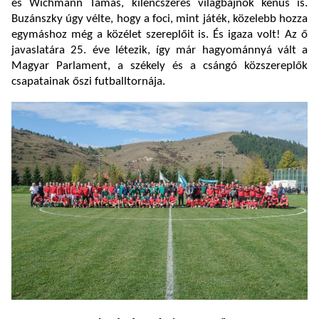
és Wichmann Tamás, kilencszeres világbajnok kenus is.
Buzánszky úgy vélte, hogy a foci, mint játék, közelebb hozza
egymáshoz még a közélet szereplőit is. És igaza volt! Az ő
javaslatára 25. éve létezik, így már hagyománnyá vált a
Magyar Parlament, a székely és a csángó közszereplők
csapatainak őszi futballtornája.