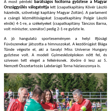
A most pénteki
barátságos focitorna győztese a Magyar
Országgyűlés válogatottja
lett (csapatkapitány Kövér László
házelnök, szövetségi kapitány Magyar Zoltán). A parlament
a csángó közméltóságokat (csapatkapitány Polgár László
elnök) 4-1-re, a székelyeket (csapatkapitány Tánczos Barna,
volt miniszter, szenátor) pedig 2-1-re győzte le.
A jó hangulatú sporteseményen a helyi Ifjúsági
Fúvószenekar játszotta a himnuszokat. A kezdőrúgást Blága
Tünde végezte el, aki a tavalyi Miss Universe Hungary
győztese volt. A modell Gyimesközéplokon nőtt fel, és
szívesen tett eleget a felkérésnek. Jövőre ő lesz az 5.
Nemzeti Összetartozás Labdarúgó Torna háziasszonya is.