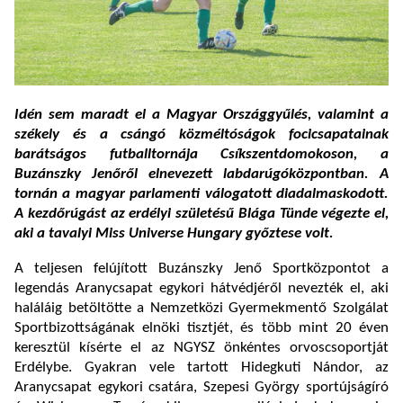
Idén sem maradt el a Magyar Országgyűlés, valamint a
székely és a csángó közméltóságok focicsapatainak
barátságos futballtornája Csíkszentdomokoson, a
Buzánszky Jenőről elnevezett labdarúgóközpontban. A
tornán a magyar parlamenti válogatott diadalmaskodott.
A kezdőrúgást az erdélyi születésű Blága Tünde végezte el,
aki a tavalyi Miss Universe Hungary győztese volt.
A teljesen felújított Buzánszky Jenő Sportközpontot a
legendás Aranycsapat egykori hátvédjéről nevezték el, aki
haláláig betöltötte a Nemzetközi Gyermekmentő Szolgálat
Sportbizottságának elnöki tisztjét, és több mint 20 éven
keresztül kísérte el az NGYSZ önkéntes orvoscsoportját
Erdélybe. Gyakran vele tartott Hidegkuti Nándor, az
Aranycsapat egykori csatára, Szepesi György sportújságíró