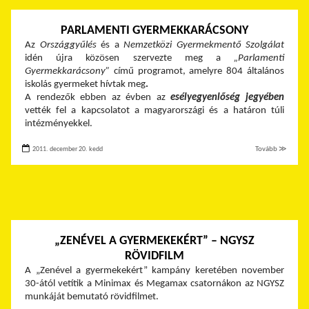
PARLAMENTI GYERMEKKARÁCSONY
Az
Országgyűlés
és a
Nemzetközi Gyermekmentő Szolgálat
idén újra közösen szervezte meg a
„Parlamenti
Gyermekkarácsony”
című programot, amelyre 804 általános
iskolás gyermeket hívtak meg
.
A rendezők
ebben az évben az
esélyegyenlőség jegyében
vették fel a kapcsolatot a magyarországi és a határon túli
intézményekkel.
2011. december 20. kedd
Tovább ≫
„ZENÉVEL A GYERMEKEKÉRT” – NGYSZ
RÖVIDFILM
A „Zenével a gyermekekért” kampány keretében november
30-ától vetítik a Minimax és Megamax csatornákon az NGYSZ
munkáját bemutató rövidfilmet.