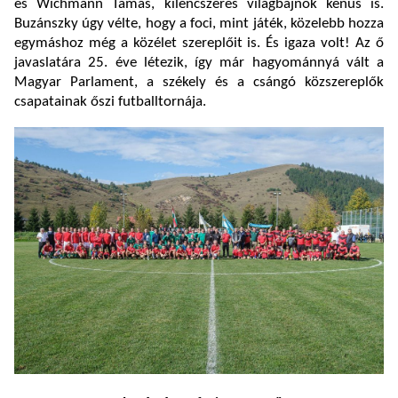
és Wichmann Tamás, kilencszeres világbajnok kenus is.
Buzánszky úgy vélte, hogy a foci, mint játék, közelebb hozza
egymáshoz még a közélet szereplőit is. És igaza volt! Az ő
javaslatára 25. éve létezik, így már hagyománnyá vált a
Magyar Parlament, a székely és a csángó közszereplők
csapatainak őszi futballtornája.