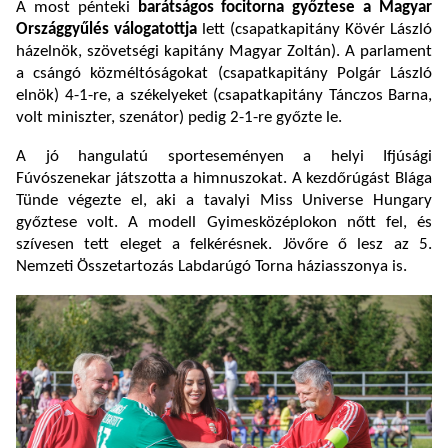
A most pénteki
barátságos focitorna győztese a Magyar
Országgyűlés válogatottja
lett (csapatkapitány Kövér László
házelnök, szövetségi kapitány Magyar Zoltán). A parlament
a csángó közméltóságokat (csapatkapitány Polgár László
elnök) 4-1-re, a székelyeket (csapatkapitány Tánczos Barna,
volt miniszter, szenátor) pedig 2-1-re győzte le.
A jó hangulatú sporteseményen a helyi Ifjúsági
Fúvószenekar játszotta a himnuszokat. A kezdőrúgást Blága
Tünde végezte el, aki a tavalyi Miss Universe Hungary
győztese volt. A modell Gyimesközéplokon nőtt fel, és
szívesen tett eleget a felkérésnek. Jövőre ő lesz az 5.
Nemzeti Összetartozás Labdarúgó Torna háziasszonya is.