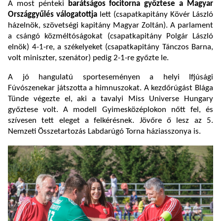
A most pénteki
barátságos focitorna győztese a Magyar
Országgyűlés válogatottja
lett (csapatkapitány Kövér László
házelnök, szövetségi kapitány Magyar Zoltán). A parlament
a csángó közméltóságokat (csapatkapitány Polgár László
elnök) 4-1-re, a székelyeket (csapatkapitány Tánczos Barna,
volt miniszter, szenátor) pedig 2-1-re győzte le.
A jó hangulatú sporteseményen a helyi Ifjúsági
Fúvószenekar játszotta a himnuszokat. A kezdőrúgást Blága
Tünde végezte el, aki a tavalyi Miss Universe Hungary
győztese volt. A modell Gyimesközéplokon nőtt fel, és
szívesen tett eleget a felkérésnek. Jövőre ő lesz az 5.
Nemzeti Összetartozás Labdarúgó Torna háziasszonya is.