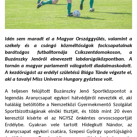
Idén sem maradt el a Magyar Országgyűlés, valamint a
székely és a csángó közméltóságok focicsapatainak
barátságos futballtornája Csíkszentdomokoson, a
Buzánszky Jenőről elnevezett labdarúgóközpontban. A
tornán a magyar parlamenti válogatott diadalmaskodott.
A kezdőrúgást az erdélyi születésű Blága Tünde végezte el,
aki a tavalyi Miss Universe Hungary győztese volt.
A teljesen felújított Buzánszky Jenő Sportközpontot a
legendás Aranycsapat egykori hátvédjéről nevezték el, aki
haláláig betöltötte a Nemzetközi Gyermekmentő Szolgálat
Sportbizottságának elnöki tisztjét, és több mint 20 éven
keresztül kísérte el az NGYSZ önkéntes orvoscsoportját
Erdélybe. Gyakran vele tartott Hidegkuti Nándor, az
Aranycsapat egykori csatára, Szepesi György sportújságíró