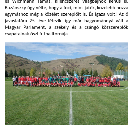
és Wichmann Tamás, kilencszeres világbajnok kenus is.
Buzánszky úgy vélte, hogy a foci, mint játék, közelebb hozza
egymáshoz még a közélet szereplőit is. És igaza volt! Az ő
javaslatára 25. éve létezik, így már hagyománnyá vált a
Magyar Parlament, a székely és a csángó közszereplők
csapatainak őszi futballtornája.