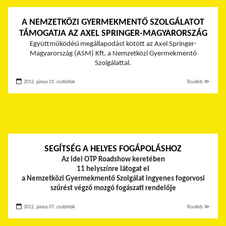
A NEMZETKÖZI GYERMEKMENTŐ SZOLGÁLATOT
TÁMOGATJA AZ AXEL SPRINGER-MAGYARORSZÁG
Együttműködési megállapodást kötött az Axel Springer-
Magyarország (ASM) Kft. a Nemzetközi Gyermekmentő
Szolgálattal.
2012. június 21. csütörtök
Tovább ≫
SEGÍTSÉG A HELYES FOGÁPOLÁSHOZ
Az idei OTP Roadshow keretében
11 helyszínre látogat el
a Nemzetközi Gyermekmentő Szolgálat ingyenes fogorvosi
szűrést végző mozgó fogászati rendelője
2012. június 07. csütörtök
Tovább ≫