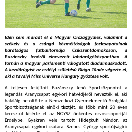
Idén sem maradt el a Magyar Országgyűlés, valamint a
székely és a csángó közméltóságok focicsapatainak
barátságos futballtornája Csíkszentdomokoson, a
Buzánszky Jenőről elnevezett labdarúgóközpontban. A
tornán a magyar parlamenti válogatott diadalmaskodott.
A kezdőrúgást az erdélyi születésű Blága Tünde végezte el,
aki a tavalyi Miss Universe Hungary győztese volt.
A teljesen felújított Buzánszky Jenő Sportközpontot a
legendás Aranycsapat egykori hátvédjéről nevezték el, aki
haláláig betöltötte a Nemzetközi Gyermekmentő Szolgálat
Sportbizottságának elnöki tisztjét, és több mint 20 éven
keresztül kísérte el az NGYSZ önkéntes orvoscsoportját
Erdélybe. Gyakran vele tartott Hidegkuti Nándor, az
Aranycsapat egykori csatára, Szepesi György sportújságíró