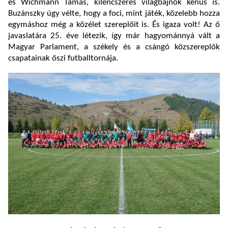
és Wichmann Tamás, kilencszeres világbajnok kenus is.
Buzánszky úgy vélte, hogy a foci, mint játék, közelebb hozza
egymáshoz még a közélet szereplőit is. És igaza volt! Az ő
javaslatára 25. éve létezik, így már hagyománnyá vált a
Magyar Parlament, a székely és a csángó közszereplők
csapatainak őszi futballtornája.