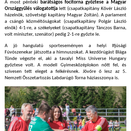
A most pénteki
barátságos focitorna győztese a Magyar
Országgyűlés válogatottja
lett (csapatkapitány Kövér László
házelnök, szövetségi kapitány Magyar Zoltán). A parlament
a csángó közméltóságokat (csapatkapitány Polgár László
elnök) 4-1-re, a székelyeket (csapatkapitány Tánczos Barna,
volt miniszter, szenátor) pedig 2-1-re győzte le.
A jó hangulatú sporteseményen a helyi Ifjúsági
Fúvószenekar játszotta a himnuszokat. A kezdőrúgást Blága
Tünde végezte el, aki a tavalyi Miss Universe Hungary
győztese volt. A modell Gyimesközéplokon nőtt fel, és
szívesen tett eleget a felkérésnek. Jövőre ő lesz az 5.
Nemzeti Összetartozás Labdarúgó Torna háziasszonya is.