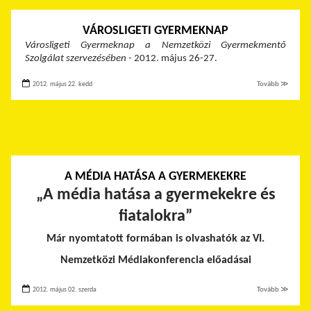
VÁROSLIGETI GYERMEKNAP
Városligeti Gyermeknap
a Nemzetközi Gyermekmentő
Szolgálat szervezésében -
2012. május 26-27.
2012. május 22. kedd
Tovább ≫
A MÉDIA HATÁSA A GYERMEKEKRE
„
A média hatása a gyermekekre és
fiatalokra”
Már nyomtatott formában is olvashatók az VI.
Nemzetközi Médiakonferencia előadásai
2012. május 02. szerda
Tovább ≫