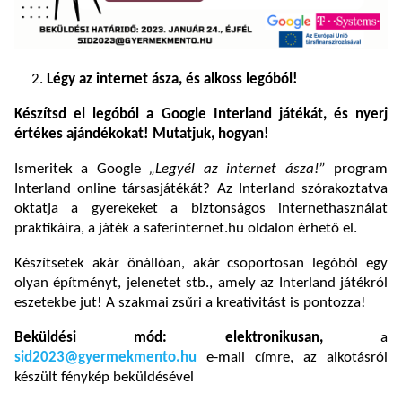
Légy az internet ásza, és alkoss legóból!
Készítsd el legóból a Google Interland játékát, és nyerj
értékes ajándékokat! Mutatjuk, hogyan!
Ismeritek a Google
„Legyél az internet ásza!”
program
Interland online társasjátékát? Az Interland szórakoztatva
oktatja a gyerekeket a biztonságos internethasználat
praktikáira, a játék a saferinternet.hu oldalon érhető el.
Készítsetek akár önállóan, akár csoportosan legóból egy
olyan építményt, jelenetet stb., amely az Interland játékról
eszetekbe jut! A szakmai zsűri a kreativitást is pontozza!
Beküldési mód: elektronikusan,
a
sid2023@gyermekmento.hu
e-mail címre, az alkotásról
készült fénykép beküldésével