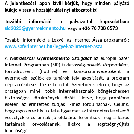
A jelentkezési lapon kívül kérjük, hogy minden pályázó
küldje vissza a hozzájárulási nyilatkozatot is!
További információ
a pályázattal kapcsolatban:
sid2023@gyermekmento.hu
vagy a
+36 70 708 0573
További információ a Legyél az Internet Ásza programról:
www.saferinternet.hu/legyel-az-internet-asza
A
Nemzetközi Gyermekmentő Szolgálat
az európai Safer
Internet Programban (SIP) tudatosság-növelő központként,
forródrótként (hotline) és konzorciumvezetőként a
gyermekek, szülők és tanárok felvilágosítását, a program
népszerűsítését tűzte ki célul. Szeretnénk elérni, hogy az
országban minél több internethasználó böngészhessen
biztonságos körülmények között, illetve, hogy probléma
esetén az érintettek tudják, kihez fordulhatnak. Célunk,
hogy egyszerre hívjuk fel a figyelmet az interneten leselkedő
veszélyekre és annak jó oldalára. Teremtsük meg a káros
tartalmak orvoslásának, illetve a segítségnyújtás
lehetőségét.