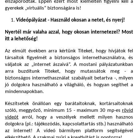
elszaporodtak. Éppen ezért most kiemelten figyelni kell a
gyerekek „virtuális” biztonságára is!
Videópályázat -
Használd okosan a netet, és nyerj!
Nyertél már valaha azzal, hogy okosan internetezel? Most
itt a lehetőség!
Az elmúlt években arra kértünk Titeket, hogy hívjátok fel
társaitok figyelmét a biztonságos internethasználatra, és
váljatok az „internet ászaivá”. A mostani pályázatunkban
arra buzdítunk Titeket, hogy mutassátok meg - a
biztonságos internethasználat szabályait betartva -, milyen
jó dolgokra használható a világháló, és hogyan segíthet a
mindennapokban.
Készítsetek önállóan egy barátaitoknak, kortársaitoknak
szóló, meggyőző, minimum 15 - maximum 30 mp-es
rövid
videót
arról, hogy a veszélyek mellett milyen hasznos
dolgokra (pl.: tájékozódás, kapcsolattartás stb.) használható
az internet! A videó bármilyen platform segítségével
elkészíthető. A szakmai zsűri a kreativitást is pontozza!