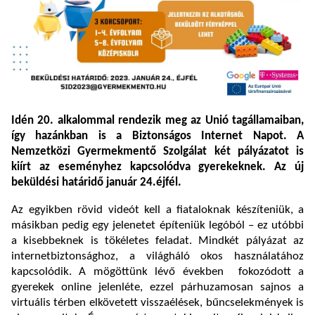
Idén 20. alkalommal rendezik meg az Unió tagállamaiban,
így hazánkban is a Biztonságos Internet Napot. A
Nemzetközi Gyermekmentő Szolgálat két pályázatot is
kiírt az eseményhez kapcsolódva gyerekeknek. Az új
beküldési határidő január 24.éjfél.
Az egyikben rövid videót kell a fiataloknak készíteniük, a
másikban pedig egy jelenetet építeniük legóból – ez utóbbi
a kisebbeknek is tökéletes feladat. Mindkét pályázat az
internetbiztonsághoz, a világháló okos használatához
kapcsolódik. A mögöttünk lévő években fokozódott a
gyerekek online jelenléte, ezzel párhuzamosan sajnos a
virtuális térben elkövetett visszaélések, bűncselekmények is