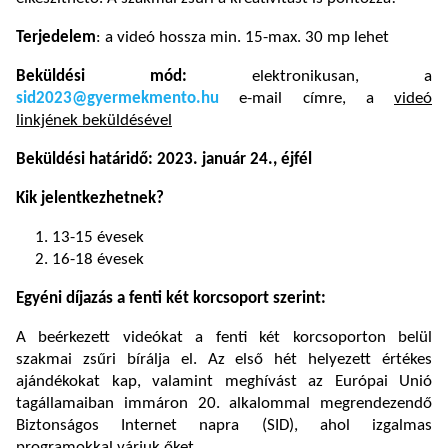
Terjedelem
: a videó hossza min. 15-max. 30 mp lehet
Beküldési mód:
elektronikusan, a
sid2023@gyermekmento.hu
e-mail címre, a
videó
linkjének beküldésével
Beküldési határidő: 2023. január 24., éjfél
Kik jelentkezhetnek?
13-15 évesek
16-18 évesek
Egyéni díjazás a fenti két korcsoport szerint:
A beérkezett videókat a fenti két korcsoporton belül
szakmai zsűri bírálja el. Az első hét helyezett értékes
ajándékokat kap, valamint meghívást az Európai Unió
tagállamaiban immáron 20. alkalommal megrendezendő
Biztonságos Internet napra (SID), ahol izgalmas
programokkal várjuk őket.