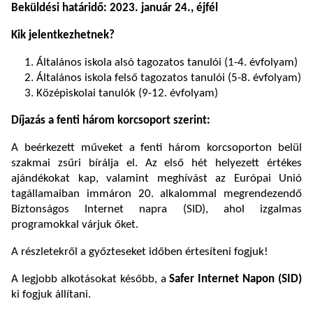
Beküldési határidő: 2023. január 24., éjfél
Kik jelentkezhetnek?
Általános iskola alsó tagozatos tanulói (1-4. évfolyam)
Általános iskola felső tagozatos tanulói (5-8. évfolyam)
Középiskolai tanulók (9-12. évfolyam)
Díjazás a fenti három korcsoport szerint:
A beérkezett műveket a fenti három korcsoporton belül
szakmai zsűri bírálja el. Az első hét helyezett értékes
ajándékokat kap, valamint meghívást az Európai Unió
tagállamaiban immáron 20. alkalommal megrendezendő
Biztonságos Internet napra (SID), ahol izgalmas
programokkal várjuk őket.
A részletekről a győzteseket időben értesíteni fogjuk!
A legjobb alkotásokat később, a
Safer Internet Napon (SID)
ki fogjuk állítani.