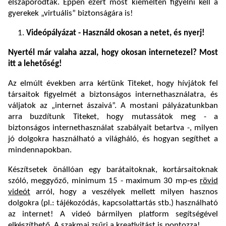
elszaporodtak. Éppen ezért most kiemelten figyelni kell a
gyerekek „virtuális” biztonságára is!
Videópályázat -
Használd okosan a netet, és nyerj!
Nyertél már valaha azzal, hogy okosan internetezel? Most
itt a lehetőség!
Az elmúlt években arra kértünk Titeket, hogy hívjátok fel
társaitok figyelmét a biztonságos internethasználatra, és
váljatok az „internet ászaivá”. A mostani pályázatunkban
arra buzdítunk Titeket, hogy mutassátok meg - a
biztonságos internethasználat szabályait betartva -, milyen
jó dolgokra használható a világháló, és hogyan segíthet a
mindennapokban.
Készítsetek önállóan egy barátaitoknak, kortársaitoknak
szóló, meggyőző, minimum 15 - maximum 30 mp-es
rövid
videót
arról, hogy a veszélyek mellett milyen hasznos
dolgokra (pl.: tájékozódás, kapcsolattartás stb.) használható
az internet! A videó bármilyen platform segítségével
elkészíthető. A szakmai zsűri a kreativitást is pontozza!