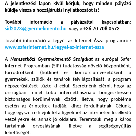
A jelentkezési lapon kívül kérjük, hogy minden pályázó
küldje vissza a hozzájárulási nyilatkozatot is!
További információ
a pályázattal kapcsolatban:
sid2023@gyermekmento.hu
vagy a
+36 70 708 0573
További információ a Legyél az Internet Ásza programról:
www.saferinternet.hu/legyel-az-internet-asza
A
Nemzetközi Gyermekmentő Szolgálat
az európai Safer
Internet Programban (SIP) tudatosság-növelő központként,
forródrótként (hotline) és konzorciumvezetőként a
gyermekek, szülők és tanárok felvilágosítását, a program
népszerűsítését tűzte ki célul. Szeretnénk elérni, hogy az
országban minél több internethasználó böngészhessen
biztonságos körülmények között, illetve, hogy probléma
esetén az érintettek tudják, kihez fordulhatnak. Célunk,
hogy egyszerre hívjuk fel a figyelmet az interneten leselkedő
veszélyekre és annak jó oldalára. Teremtsük meg a káros
tartalmak orvoslásának, illetve a segítségnyújtás
lehetőségét.