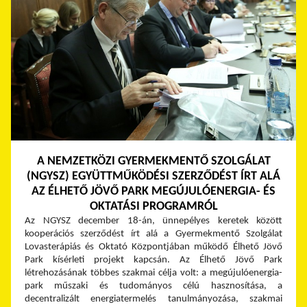
A NEMZETKÖZI GYERMEKMENTŐ SZOLGÁLAT
(NGYSZ) EGYÜTTMŰKÖDÉSI SZERZŐDÉST ÍRT ALÁ
AZ ÉLHETŐ JÖVŐ PARK MEGÚJULÓENERGIA- ÉS
OKTATÁSI PROGRAMRÓL
Az NGYSZ december 18-án, ünnepélyes keretek között
kooperációs szerződést írt alá a Gyermekmentő Szolgálat
Lovasterápiás és Oktató Központjában működő Élhető Jövő
Park kísérleti projekt kapcsán. Az Élhető Jövő Park
létrehozásának többes szakmai célja volt: a megújulóenergia-
park műszaki és tudományos célú hasznosítása, a
decentralizált energiatermelés tanulmányozása, szakmai