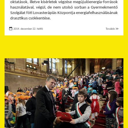
oktatások, illetve kísérletek végzése megújulóenergia-források
használatával, végül, de nem utolsó sorban a Gyermekmentő
Szolgálat fóti Lovasterápiás Központja energiafelhasználásának
drasztikus csökkentése.
2014. december 22. hétfő
Tovább ≫