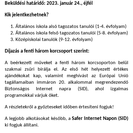
Beküldési határidő: 2023. január 24., éjfél
Kik jelentkezhetnek?
Általános iskola alsó tagozatos tanulói (1-4. évfolyam)
Általános iskola felső tagozatos tanulói (5-8. évfolyam)
Középiskolai tanulók (9-12. évfolyam)
Díjazás a fenti három korcsoport szerint:
A beérkezett műveket a fenti három korcsoporton belül
szakmai zsűri bírálja el. Az első hét helyezett értékes
ajándékokat kap, valamint meghívást az Európai Unió
tagállamaiban immáron 20. alkalommal megrendezendő
Biztonságos Internet napra (SID), ahol izgalmas
programokkal várjuk őket.
A részletekről a győzteseket időben értesíteni fogjuk!
A legjobb alkotásokat később, a
Safer Internet Napon (SID)
ki fogjuk állítani.