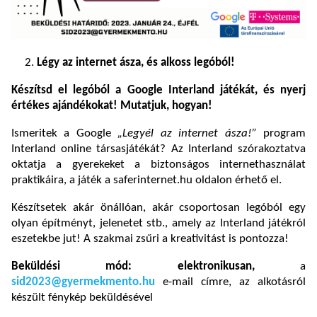
Légy az internet ásza, és alkoss legóból!
Készítsd el legóból a Google Interland játékát, és nyerj
értékes ajándékokat! Mutatjuk, hogyan!
Ismeritek a Google
„Legyél az internet ásza!”
program
Interland online társasjátékát? Az Interland szórakoztatva
oktatja a gyerekeket a biztonságos internethasználat
praktikáira, a játék a saferinternet.hu oldalon érhető el.
Készítsetek akár önállóan, akár csoportosan legóból egy
olyan építményt, jelenetet stb., amely az Interland játékról
eszetekbe jut! A szakmai zsűri a kreativitást is pontozza!
Beküldési mód: elektronikusan,
a
sid2023@gyermekmento.hu
e-mail címre, az alkotásról
készült fénykép beküldésével