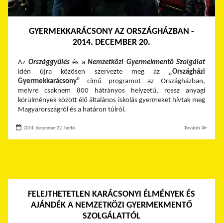
GYERMEKKARÁCSONY AZ ORSZÁGHÁZBAN -
2014. DECEMBER 20.
Az
Országgyűlés
és a
Nemzetközi Gyermekmentő Szolgálat
idén újra közösen szervezte meg az
„Országházi
Gyermekkarácsony”
című programot az Országházban,
melyre csaknem 800 hátrányos helyzetű, rossz anyagi
körülmények között élő általános iskolás gyermeket hívtak meg
Magyarországról és a határon túlról.
2014. december 22. hétfő
Tovább ≫
FELEJTHETETLEN KARÁCSONYI ÉLMÉNYEK ÉS
AJÁNDÉK A NEMZETKÖZI GYERMEKMENTŐ
SZOLGÁLATTÓL