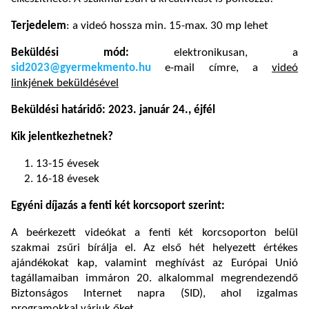
Terjedelem
: a videó hossza min. 15-max. 30 mp lehet
Beküldési mód:
elektronikusan, a
sid2023@gyermekmento.hu
e-mail címre, a
videó
linkjének beküldésével
Beküldési határidő: 2023. január 24., éjfél
Kik jelentkezhetnek?
13-15 évesek
16-18 évesek
Egyéni díjazás a fenti két korcsoport szerint:
A beérkezett videókat a fenti két korcsoporton belül
szakmai zsűri bírálja el. Az első hét helyezett értékes
ajándékokat kap, valamint meghívást az Európai Unió
tagállamaiban immáron 20. alkalommal megrendezendő
Biztonságos Internet napra (SID), ahol izgalmas
programokkal várjuk őket.