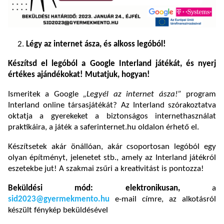
Légy az internet ásza, és alkoss legóból!
Készítsd el legóból a Google Interland játékát, és nyerj
értékes ajándékokat! Mutatjuk, hogyan!
Ismeritek a Google
„Legyél az internet ásza!”
program
Interland online társasjátékát? Az Interland szórakoztatva
oktatja a gyerekeket a biztonságos internethasználat
praktikáira, a játék a saferinternet.hu oldalon érhető el.
Készítsetek akár önállóan, akár csoportosan legóból egy
olyan építményt, jelenetet stb., amely az Interland játékról
eszetekbe jut! A szakmai zsűri a kreativitást is pontozza!
Beküldési mód: elektronikusan,
a
sid2023@gyermekmento.hu
e-mail címre, az alkotásról
készült fénykép beküldésével