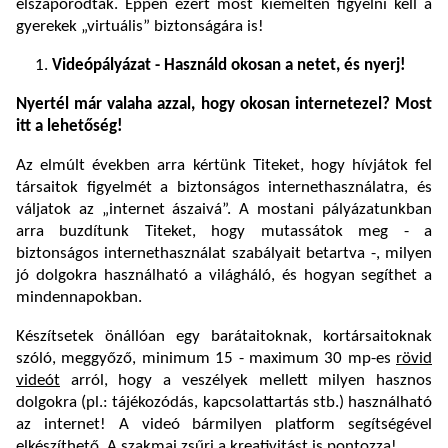
elszaporodtak. Éppen ezért most kiemelten figyelni kell a
gyerekek „virtuális” biztonságára is!
Videópályázat -
Használd okosan a netet, és nyerj!
Nyertél már valaha azzal, hogy okosan internetezel? Most
itt a lehetőség!
Az elmúlt években arra kértünk Titeket, hogy hívjátok fel
társaitok figyelmét a biztonságos internethasználatra, és
váljatok az „internet ászaivá”. A mostani pályázatunkban
arra buzdítunk Titeket, hogy mutassátok meg - a
biztonságos internethasználat szabályait betartva -, milyen
jó dolgokra használható a világháló, és hogyan segíthet a
mindennapokban.
Készítsetek önállóan egy barátaitoknak, kortársaitoknak
szóló, meggyőző, minimum 15 - maximum 30 mp-es
rövid
videót
arról, hogy a veszélyek mellett milyen hasznos
dolgokra (pl.: tájékozódás, kapcsolattartás stb.) használható
az internet! A videó bármilyen platform segítségével
elkészíthető. A szakmai zsűri a kreativitást is pontozza!