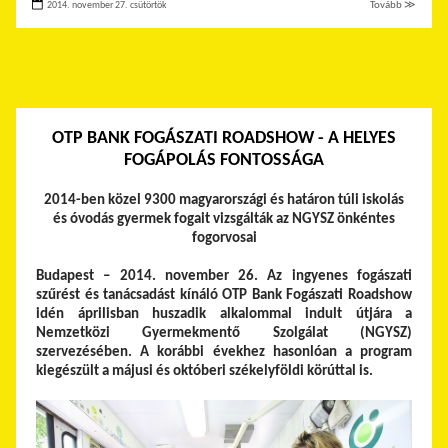
2014. november 27. csütörtök
Tovább ≫
OTP BANK FOGÁSZATI ROADSHOW - A HELYES
FOGÁPOLÁS FONTOSSÁGA
2014-ben közel 9300 magyarországi és határon túli iskolás
és óvodás gyermek fogait vizsgálták az NGYSZ önkéntes
fogorvosai
Budapest – 2014. november 26. Az ingyenes fogászati
szűrést és tanácsadást kínáló OTP Bank Fogászati Roadshow
idén áprilisban huszadik alkalommal indult útjára a
Nemzetközi Gyermekmentő Szolgálat (NGYSZ)
szervezésében. A korábbi évekhez hasonlóan a program
kiegészült a májusi és októberi székelyföldi körúttal is.