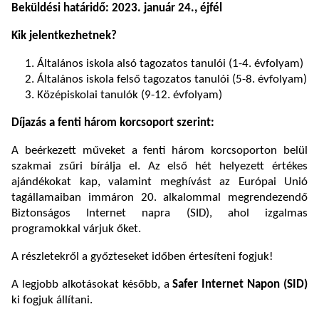
Beküldési határidő: 2023. január 24., éjfél
Kik jelentkezhetnek?
Általános iskola alsó tagozatos tanulói (1-4. évfolyam)
Általános iskola felső tagozatos tanulói (5-8. évfolyam)
Középiskolai tanulók (9-12. évfolyam)
Díjazás a fenti három korcsoport szerint:
A beérkezett műveket a fenti három korcsoporton belül
szakmai zsűri bírálja el. Az első hét helyezett értékes
ajándékokat kap, valamint meghívást az Európai Unió
tagállamaiban immáron 20. alkalommal megrendezendő
Biztonságos Internet napra (SID), ahol izgalmas
programokkal várjuk őket.
A részletekről a győzteseket időben értesíteni fogjuk!
A legjobb alkotásokat később, a
Safer Internet Napon (SID)
ki fogjuk állítani.