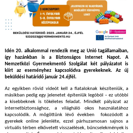
Idén 20. alkalommal rendezik meg az Unió tagállamaiban,
így hazánkban is a Biztonságos Internet Napot. A
Nemzetközi Gyermekmentő Szolgálat két pályázatot is
kiírt az eseményhez kapcsolódva gyerekeknek. Az új
beküldési határidő január 24.éjfél.
Az egyikben rövid videót kell a fiataloknak készíteniük, a
másikban pedig egy jelenetet építeniük legóból – ez utóbbi
a kisebbeknek is tökéletes feladat. Mindkét pályázat az
internetbiztonsághoz, a világháló okos használatához
kapcsolódik. A mögöttünk lévő években fokozódott a
gyerekek online jelenléte, ezzel párhuzamosan sajnos a
virtuális térben elkövetett visszaélések, bűncselekmények is