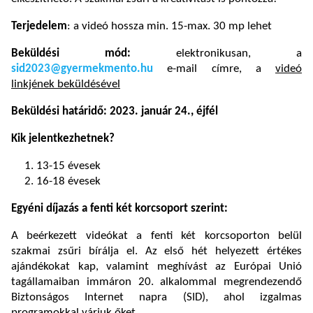
Terjedelem
: a videó hossza min. 15-max. 30 mp lehet
Beküldési mód:
elektronikusan, a
sid2023@gyermekmento.hu
e-mail címre, a
videó
linkjének beküldésével
Beküldési határidő: 2023. január 24., éjfél
Kik jelentkezhetnek?
13-15 évesek
16-18 évesek
Egyéni díjazás a fenti két korcsoport szerint:
A beérkezett videókat a fenti két korcsoporton belül
szakmai zsűri bírálja el. Az első hét helyezett értékes
ajándékokat kap, valamint meghívást az Európai Unió
tagállamaiban immáron 20. alkalommal megrendezendő
Biztonságos Internet napra (SID), ahol izgalmas
programokkal várjuk őket.