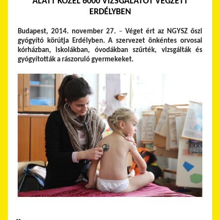
ALATT KÖZEL 6000 VIZSGÁLATOT VÉGZETT
ERDÉLYBEN
Budapest, 2014. november 27.
–
Véget ért az NGYSZ őszi
gyógyító körútja Erdélyben. A szervezet önkéntes orvosai
kórházban, iskolákban, óvodákban szűrték, vizsgálták és
gyógyították a rászoruló gyermekeket.