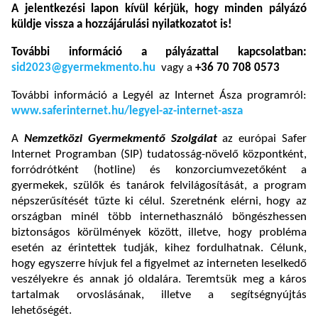
A jelentkezési lapon kívül kérjük, hogy minden pályázó
küldje vissza a hozzájárulási nyilatkozatot is!
További információ
a pályázattal kapcsolatban:
sid2023@gyermekmento.hu
vagy a
+36 70 708 0573
További információ a Legyél az Internet Ásza programról:
www.saferinternet.hu/legyel-az-internet-asza
A
Nemzetközi Gyermekmentő Szolgálat
az európai Safer
Internet Programban (SIP) tudatosság-növelő központként,
forródrótként (hotline) és konzorciumvezetőként a
gyermekek, szülők és tanárok felvilágosítását, a program
népszerűsítését tűzte ki célul. Szeretnénk elérni, hogy az
országban minél több internethasználó böngészhessen
biztonságos körülmények között, illetve, hogy probléma
esetén az érintettek tudják, kihez fordulhatnak. Célunk,
hogy egyszerre hívjuk fel a figyelmet az interneten leselkedő
veszélyekre és annak jó oldalára. Teremtsük meg a káros
tartalmak orvoslásának, illetve a segítségnyújtás
lehetőségét.