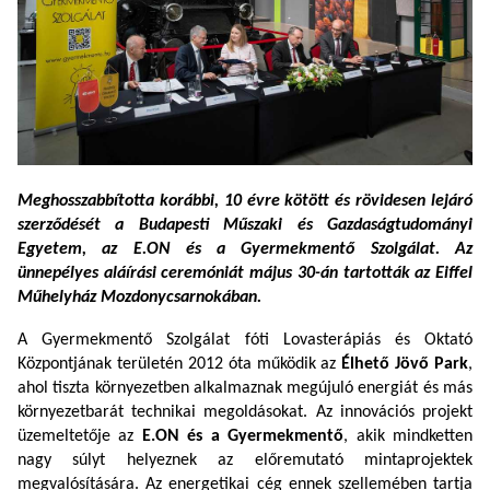
Meghosszabbította korábbi, 10 évre kötött és rövidesen lejáró
szerződését a Budapesti Műszaki és Gazdaságtudományi
Egyetem, az E.ON és a Gyermekmentő Szolgálat. Az
ünnepélyes aláírási ceremóniát május 30-án tartották az Eiffel
Műhelyház Mozdonycsarnokában.
A Gyermekmentő Szolgálat fóti Lovasterápiás és Oktató
Központjának területén 2012 óta működik az
Élhető Jövő Park
,
ahol tiszta környezetben alkalmaznak megújuló energiát és más
környezetbarát technikai megoldásokat. Az innovációs projekt
üzemeltetője az
E.ON és a Gyermekmentő
, akik mindketten
nagy súlyt helyeznek az előremutató mintaprojektek
megvalósítására. Az energetikai cég ennek szellemében tartja