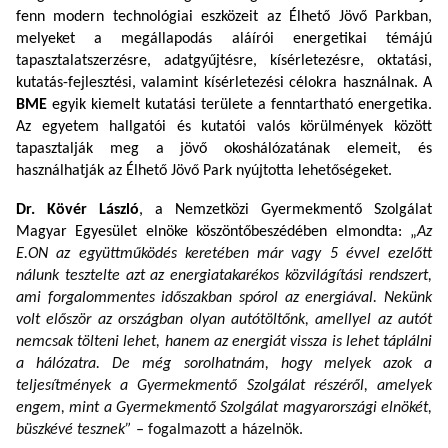
fenn modern technológiai eszközeit az Élhető Jövő Parkban,
melyeket a megállapodás aláírói energetikai témájú
tapasztalatszerzésre, adatgyűjtésre, kísérletezésre, oktatási,
kutatás-fejlesztési, valamint kísérletezési célokra használnak. A
BME
egyik kiemelt kutatási területe a fenntartható energetika.
Az egyetem hallgatói és kutatói valós körülmények között
tapasztalják meg a jövő okoshálózatának elemeit, és
használhatják az Élhető Jövő Park nyújtotta lehetőségeket.
Dr. Kövér László
, a Nemzetközi Gyermekmentő Szolgálat
Magyar Egyesület elnöke köszöntőbeszédében elmondta:
„
Az
E.ON az együttműködés keretében már vagy 5 évvel ezelőtt
nálunk tesztelte azt az energiatakarékos közvilágítási rendszert,
ami forgalommentes időszakban spórol az energiával. Nekünk
volt először az országban olyan autótöltőnk, amellyel az autót
nemcsak tölteni lehet, hanem az energiát vissza is lehet táplálni
a hálózatra. De még sorolhatnám, hogy melyek azok a
teljesítmények a Gyermekmentő Szolgálat részéről, amelyek
engem, mint a Gyermekmentő Szolgálat magyarországi elnökét,
büszkévé tesznek” –
fogalmazott a házelnök.