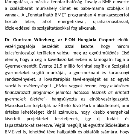
támogatása, a másik a fenntarthatóság. Tavaly a BME elnyerte
a családbarát munkahely címet és baba-mama szobájuk is
vannak. A „Fenntartható BME” programban 4 munkacsoportot
hoztak létre, ahol energetikával, újrahasznosítással,
közlekedéssel és szolgáltatásokkal foglalkoznak.
Dr. Guntram Würzberg, az E.ON Hungária Csoport
elnök-
vezérigazgatója beszédét azzal kezdte, hogy három
kulcsfontosságú területen valósul meg az együttműködés.
Első
eleme, hogy a cég a következő két évben is támogatni fogja a
Gyermekmentőt. Évente 21,5 millió forinttal segítik a Szolgálat
gyermekeket segítő munkáját, a gyermeknapi és karácsonyi
rendezvényeket, a lovasterápiás tevékenységét és az egyéb
szociális tevékenységeit. „
Biztos vagyok benne, hogy a közösen
finanszírozott programok jelentős hatással lesznek az érintett
gyermekek életére”-
hangsúlyozta az elnök-vezérigazgató.
Másodsorban folytatják az Élhető Jövő Park működtetését, ami
értékes lehetőséget kínál számukra, hogy kisebb energetikai
kísérleti projekteket teszteljenek, így új tudást és
tapasztalatokat szerezve. Végül megújítják együttműködésüket a
BME-vel is, lehetővé téve hallgatóik és oktatóik számára, hogy