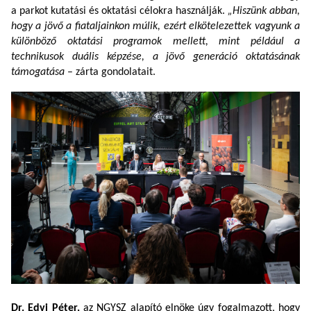
a parkot kutatási és oktatási célokra használják.
„Hiszünk abban,
hogy a jövő a fiataljainkon múlik, ezért elkötelezettek vagyunk a
különböző oktatási programok mellett, mint például a
technikusok duális képzése, a jövő generáció oktatásának
támogatása
– zárta gondolatait.
Dr. Edvi Péter,
az NGYSZ alapító elnöke úgy fogalmazott, hogy