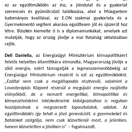
ez az együttműködés
az ész, a jóindulat és a gyakorlat
szerencsés és gyümölcsöző találkozása, ahol a Műegyetem
tudományos kvalitásai, az E.ON szakmai gyakorlata és a
Gyermekmentő segíteni akarása együttesen jót és újszerűt hoz
létre. Büszkén kiemelte ő is a diplomamunkákat, amelyek azt
mutatják, hogy az ország jövője a mai fiatalság oktatásában
rejlik.
Deli Daniella,
az Energiaügyi Minisztérium
klímapolitikáért
felelős helyettes államtitkára elmondta, Magyarország jövője a
zöld energia, ezért támogatják a legmesszemenőbbekig az
Energiaügyi Minisztérium részéről is ezt az együttműködést.
„Ezáltal nem csak a megállapodás résztvevői, valamint a
Lovasterápiás Központ részesül a megújuló energia nyújtotta
előnyökből, de a nemzeti energetikai, klímapolitikai és
környezetvédelmi intézkedéseink kidolgozásához is nagyban
hozzájárulnak a megszerzett tapasztalatok, adatok. Az
együttműködés így tehát a jövő generációit, a gyermekeket és
fiatalokat szolgálja, nem csak közvetlenül most, a jelenben,
hanem közvetetten a jövőben is”
– fogalmazott.