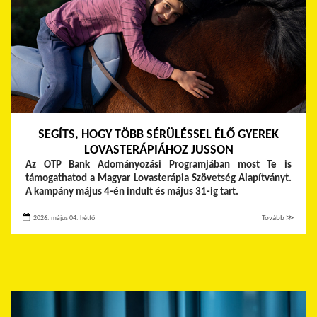
SEGÍTS, HOGY TÖBB SÉRÜLÉSSEL ÉLŐ GYEREK
LOVASTERÁPIÁHOZ JUSSON
Az OTP Bank Adományozási Programjában most Te is
támogathatod a Magyar Lovasterápia Szövetség Alapítványt.
A kampány május 4-én indult és május 31-ig tart.
2026. május 04. hétfő
Tovább ≫