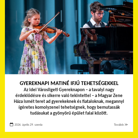
GYEREKNAPI MATINÉ IFJÚ TEHETSÉGEKKEL
Az idei Városligeti Gyereknapon – a tavalyi nagy
érdeklődésre és sikerre való tekintettel – a Magyar Zene
Háza ismét teret ad gyerekeknek és fiataloknak, megannyi
ígéretes komolyzenei tehetségnek, hogy bemutassák
tudásukat a gyönyörű épület falai között.
2026. április 29. szerda
Tovább ≫