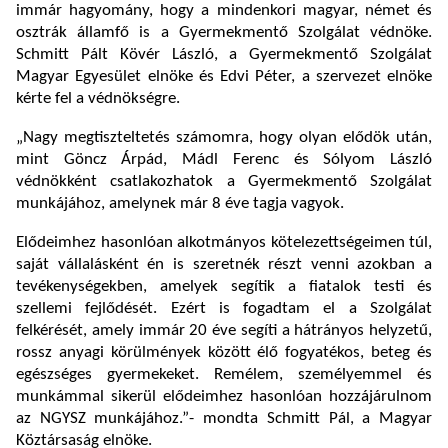
immár hagyomány, hogy a mindenkori magyar, német és
osztrák államfő is a Gyermekmentő Szolgálat védnöke.
Schmitt Pált Kövér László, a Gyermekmentő Szolgálat
Magyar Egyesület elnöke és Edvi Péter, a szervezet elnöke
kérte fel a védnökségre.
„Nagy megtiszteltetés számomra, hogy olyan elődök után,
mint Göncz Árpád, Mádl Ferenc és Sólyom László
védnökként csatlakozhatok a Gyermekmentő Szolgálat
munkájához, amelynek már 8 éve tagja vagyok.
Elődeimhez hasonlóan alkotmányos kötelezettségeimen túl,
saját vállalásként én is szeretnék részt venni azokban a
tevékenységekben, amelyek segítik a fiatalok testi és
szellemi fejlődését. Ezért is fogadtam el a Szolgálat
felkérését, amely immár 20 éve segíti a hátrányos helyzetű,
rossz anyagi körülmények között élő fogyatékos, beteg és
egészséges gyermekeket. Remélem, személyemmel és
munkámmal sikerül elődeimhez hasonlóan hozzájárulnom
az NGYSZ munkájához.”- mondta Schmitt Pál, a Magyar
Köztársaság elnöke.