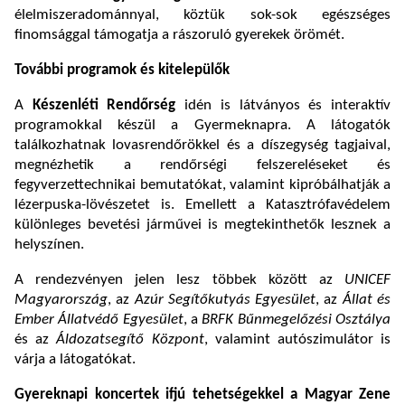
élelmiszeradománnyal, köztük sok-sok egészséges
finomsággal támogatja a rászoruló gyerekek örömét.
További programok és kitelepülők
A
Készenléti Rendőrség
idén is látványos és interaktív
programokkal készül a Gyermeknapra. A látogatók
találkozhatnak lovasrendőrökkel és a díszegység tagjaival,
megnézhetik a rendőrségi felszereléseket és
fegyverzettechnikai bemutatókat, valamint kipróbálhatják a
lézerpuska-lövészetet is. Emellett a Katasztrófavédelem
különleges bevetési járművei is megtekinthetők lesznek a
helyszínen.
A rendezvényen jelen lesz többek között az
UNICEF
Magyarország
, az
Azúr Segítőkutyás Egyesület
, az
Állat és
Ember Állatvédő Egyesület
, a
BRFK Bűnmegelőzési Osztálya
és az
Áldozatsegítő Központ
, valamint autószimulátor is
várja a látogatókat.
Gyereknapi koncertek ifjú tehetségekkel a Magyar Zene