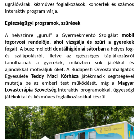
ugrálóvárak, kézműves foglalkozások, koncertek és számos
interaktív program várja.
Egészségügyi programok, szűrések
A helyszínre „gurul” a Gyermekmentő Szolgálat
mobil
fogorvosi rendelője, ahol vizsgálja és szűri a gyerekek
fogait
. A busz melletti
dentálhigiéniai sátorban
a helyes fog-
és szájápolásról, illetve az egészséges táplálkozásról
tanulhatnak a gyerekek, miközben sok játékkal és
ajándékkal motiváljuk őket. A Budapesti Orvostanhallgatók
Egyesülete
Teddy Maci Kórháza
játékmacik segítségével
mutatja be az emberi test működését, míg a
Magyar
Lovasterápia Szövetség
interaktív programokkal, ügyességi
játékokkal és kézműves foglalkozásokkal készül.