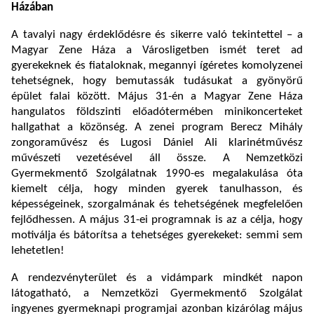
Házában
A tavalyi nagy érdeklődésre és sikerre való tekintettel – a
Magyar Zene Háza a Városligetben ismét teret ad
gyerekeknek és fiataloknak, megannyi ígéretes komolyzenei
tehetségnek, hogy bemutassák tudásukat a gyönyörű
épület falai között. Május 31-én a Magyar Zene Háza
hangulatos földszinti előadótermében minikoncerteket
hallgathat a közönség. A zenei program Berecz Mihály
zongoraművész és Lugosi Dániel Ali klarinétművész
művészeti vezetésével áll össze. A Nemzetközi
Gyermekmentő Szolgálatnak 1990-es megalakulása óta
kiemelt célja, hogy minden gyerek tanulhasson, és
képességeinek, szorgalmának és tehetségének megfelelően
fejlődhessen. A május 31-ei programnak is az a célja, hogy
motiválja és bátorítsa a tehetséges gyerekeket: semmi sem
lehetetlen!
A rendezvényterület és a vidámpark mindkét napon
látogatható, a Nemzetközi Gyermekmentő Szolgálat
ingyenes gyermeknapi programjai azonban kizárólag május