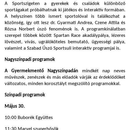
A Sportszigeten a gyerekek és családok különböző
sportágakat próbálhatnak ki játékos és interaktív formában.
A helyszínen több ismert sportolóval is találkozhat a
közönség, így ott lesz dr. Gyarmati Andrea, Czene Attila és
Rózsa Norbert úszó fenoménok is. A programkínálatban
szerepel többek között Spartan Race akadálypálya, lézeres
lövészet, vívás, ugrálóköteles bemutató, ügyességi pálya,
valamint a Szabad Úszó Sportsuli interaktív programjai is.
Nagyszínpadi programok
A Gyermekmentő Nagyszínpadán
mindkét nap neves
művészek, zenészek és más előadók várják az érdeklődőket
változatos, minden korosztályt megszólító programokkal.
Színpadi programok
Május 30.
10:00 Buborék Együttes
11:30 Marvel szuperhősök