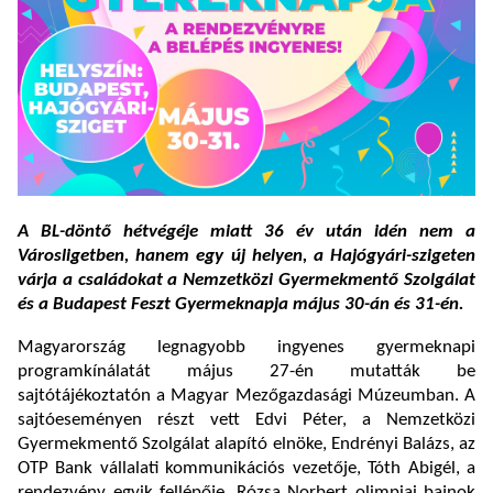
A BL-döntő hétvégéje miatt 36 év után idén nem a
Városligetben, hanem egy új helyen, a Hajógyári-szigeten
várja a családokat a Nemzetközi Gyermekmentő Szolgálat
és a Budapest Feszt Gyermeknapja május 30-án és 31-én.
Magyarország legnagyobb ingyenes gyermeknapi
programkínálatát május 27-én mutatták be
sajtótájékoztatón a Magyar Mezőgazdasági Múzeumban. A
sajtóeseményen részt vett Edvi Péter, a Nemzetközi
Gyermekmentő Szolgálat alapító elnöke, Endrényi Balázs, az
OTP Bank vállalati kommunikációs vezetője, Tóth Abigél, a
rendezvény egyik fellépője, Rózsa Norbert olimpiai bajnok