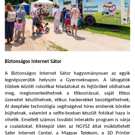
Biztonságos Internet Sátor
A Biztonságos Internet Sátor hagyományosan az egyik
legnépszerűbb helyszín a Gyermeknapon. A látogatók
többek között robotikai feladatokat és fejtörőket oldhatnak
meg, megismerkedhetnek a titkosírással, saját titkos
üzenetet készíthetnek, etikus hackerekkel beszélgethetnek,
AI deepfake technológia segítségével híres emberek bőrébe
bújhatnak, valamint a selfie-boxban készült fotókat haza is
vihetik. Emellett számos további interaktív program is várja
a családokat. Kitelepül idén az NGYSZ által működtetett
Safer Internet Center, a Magyar Telekom, a 3D Printer