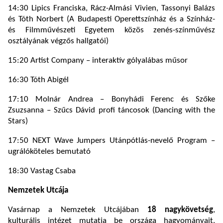
14:30 Lipics Franciska, Rácz-Almási Vivien, Tassonyi Balázs
és Tóth Norbert (A Budapesti Operettszínház és a Színház-
és Filmművészeti Egyetem közös zenés-színművész
osztályának végzős hallgatói)
15:20 Artist Company – interaktív gólyalábas műsor
16:30 Tóth Abigél
17:10 Molnár Andrea – Bonyhádi Ferenc és Szőke
Zsuzsanna – Szűcs Dávid profi táncosok (Dancing with the
Stars)
17:50 NEXT Wave Jumpers Utánpótlás-nevelő Program –
ugrálóköteles bemutató
18:30 Vastag Csaba
Nemzetek Utcája
Vasárnap a Nemzetek Utcájában
18 nagykövetség
,
kulturális intézet mutatja be országa hagyományait,