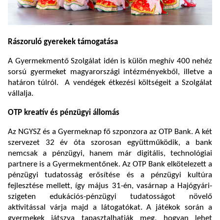
Rászoruló gyerekek támogatása
A Gyermekmentő Szolgálat idén is külön meghív 400 nehéz
sorsú gyermeket magyarországi intézményekből, illetve a
határon túlról. A vendégek étkezési költségeit a Szolgálat
vállalja.
OTP kreatív és pénzügyi állomás
Az NGYSZ és a Gyermeknap fő szponzora az OTP Bank. A két
szervezet 32 év óta szorosan együttműködik, a bank
nemcsak a pénzügyi, hanem már digitális, technológiai
partnere is a Gyermekmentőnek. Az OTP Bank elkötelezett a
pénzügyi tudatosság erősítése és a pénzügyi kultúra
fejlesztése mellett, így május 31-én, vasárnap a Hajógyári-
szigeten edukációs-pénzügyi tudatosságot növelő
aktivitással várja majd a látogatókat. A játékok során a
gyermekek játszva tapasztalhatják meg, hogyan lehet