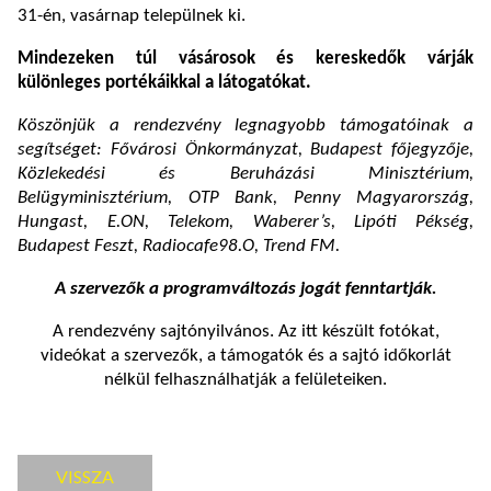
31-én, vasárnap települnek ki.
Mindezeken túl vásárosok és kereskedők várják
különleges portékáikkal a látogatókat.
Köszönjük a rendezvény legnagyobb támogatóinak a
segítséget: Fővárosi Önkormányzat, Budapest főjegyzője,
Közlekedési és Beruházási Minisztérium,
Belügyminisztérium, OTP Bank, Penny Magyarország,
Hungast, E.ON, Telekom, Waberer’s, Lipóti Pékség,
Budapest Feszt, Radiocafe98.O, Trend FM.
A szervezők a programváltozás jogát fenntartják.
A rendezvény sajtónyilvános. Az itt készült fotókat,
videókat a szervezők, a támogatók és a sajtó időkorlát
nélkül felhasználhatják a felületeiken.
VISSZA