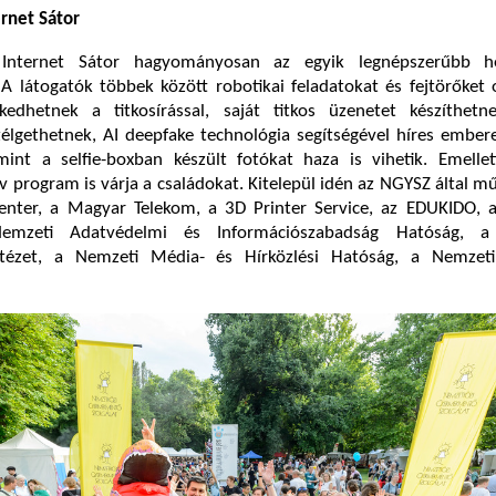
rnet Sátor
 Internet Sátor hagyományosan az egyik legnépszerűbb he
 látogatók többek között robotikai feladatokat és fejtörőket 
dhetnek a titkosírással, saját titkos üzenetet készíthetne
zélgethetnek, AI deepfake technológia segítségével híres embe
mint a selfie-boxban készült fotókat haza is vihetik. Emelle
ív program is várja a családokat. Kitelepül idén az NGYSZ által m
Center, a Magyar Telekom, a 3D Printer Service, az EDUKIDO, a
Nemzeti Adatvédelmi és Információszabadság Hatóság, a
ntézet, a Nemzeti Média- és Hírközlési Hatóság, a Nemzet