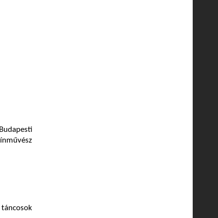
 Budapesti
ínművész
 táncosok