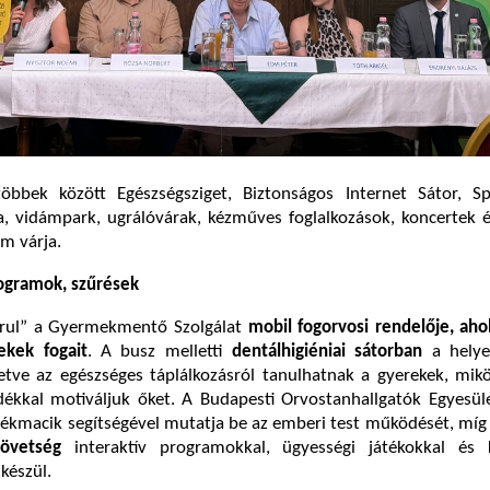
öbbek között Egészségsziget, Biztonságos Internet Sátor, Spo
, vidámpark, ugrálóvárak, kézműves foglalkozások, koncertek 
am várja.
ogramok, szűrések
urul” a Gyermekmentő Szolgálat
mobil fogorvosi rendelője, ahol
ekek fogait
. A busz melletti
dentálhigiéniai sátorban
a helye
lletve az egészséges táplálkozásról tanulhatnak a gyerekek, mi
ndékkal motiváljuk őket. A Budapesti Orvostanhallgatók Egyesü
tékmacik segítségével mutatja be az emberi test működését, míg
zövetség
interaktív programokkal, ügyességi játékokkal és
készül.