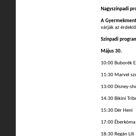
Nagyszínpadi p
A Gyermekment
várják az érdekl
Színpadi progra
Május 30.
10:00 Buborék E
11:30 Marvel s
13:00 Disney-s
14:30 Bikini Trib
15:30 Dér Heni
17:00 Éberkóma
18:30 Regán Lili