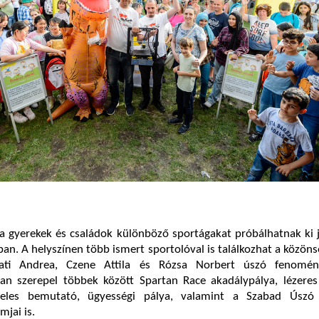
a gyerekek és családok különböző sportágakat próbálhatnak ki 
ban. A helyszínen több ismert sportolóval is találkozhat a közönsé
mati Andrea, Czene Attila és Rózsa Norbert úszó fenomén
an szerepel többek között Spartan Race akadálypálya, lézeres 
öteles bemutató, ügyességi pálya, valamint a Szabad Úszó 
mjai is.