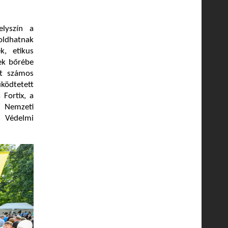
lyszín a
oldhatnak
k, etikus
rek bőrébe
tt számos
űködtetett
 Fortix, a
 Nemzeti
i Védelmi