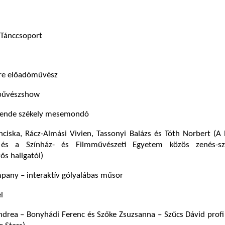
 Tánccsoport
re előadóművész
bűvészshow
zende székely mesemondó
nciska, Rácz-Almási Vivien, Tassonyi Balázs és Tóth Norbert (A
z és a Színház- és Filmművészeti Egyetem közös zenés-sz
ős hallgatói)
pany – interaktív gólyalábas műsor
l
drea – Bonyhádi Ferenc és Szőke Zsuzsanna – Szűcs Dávid profi