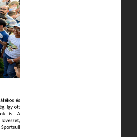
játékos és
g, így ott
ok is. A
lövészet,
Sportsuli