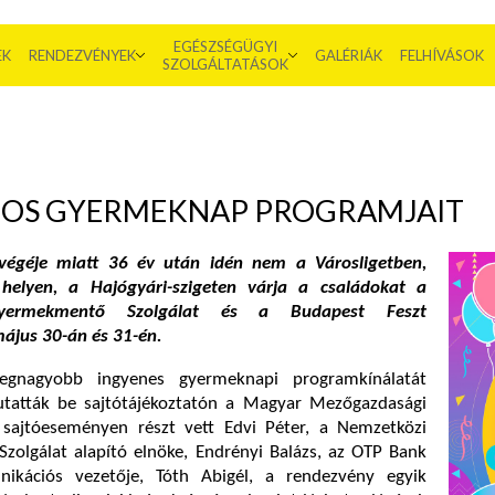
EGÉSZSÉGÜGYI
EK
RENDEZVÉNYEK
GALÉRIÁK
FELHÍVÁSOK
SZOLGÁLTATÁSOK
-OS GYERMEKNAP PROGRAMJAIT
végéje miatt 36 év után idén nem a Városligetben,
elyen, a Hajógyári-szigeten várja a családokat a
yermekmentő Szolgálat és a Budapest Feszt
ájus 30-án és 31-én.
egnagyobb ingyenes gyermeknapi programkínálatát
tatták be sajtótájékoztatón a Magyar Mezőgazdasági
ajtóeseményen részt vett Edvi Péter, a Nemzetközi
olgálat alapító elnöke, Endrényi Balázs, az OTP Bank
nikációs vezetője, Tóth Abigél, a rendezvény egyik