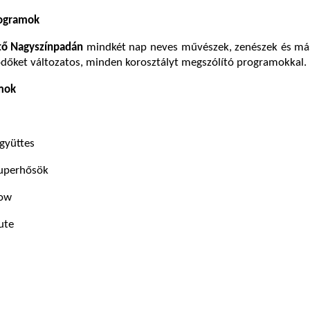
rogramok
ő Nagyszínpadán
mindkét nap neves művészek, zenészek és má
ődőket változatos, minden korosztályt megszólító programokkal.
mok
gyüttes
zuperhősök
how
ute