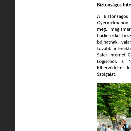
Biztonságos Inte
A Biztonságos
Gyermeknapon. A
meg, megismerke
hackerekkel bes
bújhatnak, vala
további interakt
Safer Internet 
Logiscool, a 
Kibervédelmi I
Szolgálat.