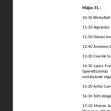
Május 31.:
10:30 BlinkyBall
11:10 Jégvarázs
11:50 Hevesi Im
12:40 Anselmo 
13:30 Csernik S
14:30 Lipics Fra
Operettszínhá
osztályának végz
15:20 Artist Com
16:30 Tóth Abigé
17:10 Molnár An