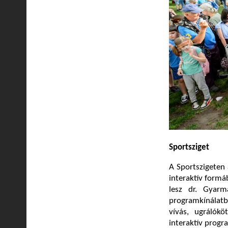
Sportsziget
A Sportszigeten 
interaktív formá
lesz dr. Gyar
programkínálatb
vívás, ugrálók
interaktív progra