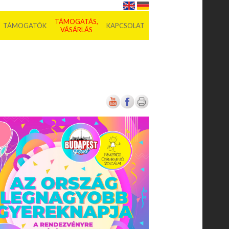
TÁMOGATÁS,
TÁMOGATÓK
KAPCSOLAT
VÁSÁRLÁS