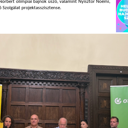
 Norbert olimpiai bajnok úszó, valamint Nyisztor Noémi,
Szolgálat projektasszisztense.