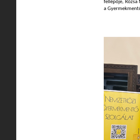
fellépője, Rózsa
a Gyermekmentő 