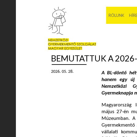
RÓLUNK
HÍR
BEMUTATTUK A 2026
2026. 05. 28.
A BL-döntő hét
hanem egy új h
Nemzetközi G
Gyermeknapja m
Magyarország l
május 27-én mu
Múzeumban. A s
Gyermekmentő Sz
vállalati kommu