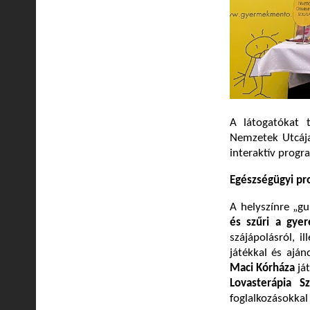
A látogatókat t
Nemzetek Utcája
interaktív progr
Egészségügyi pr
A helyszínre „g
és szűri a gyer
szájápolásról, i
játékkal és ajá
Maci Kórháza
já
Lovasterápia S
foglalkozásokkal 