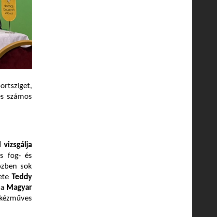
rtsziget,
és számos
 vizsgálja
s fog- és
közben sok
lete
Teddy
 a
Magyar
 kézműves