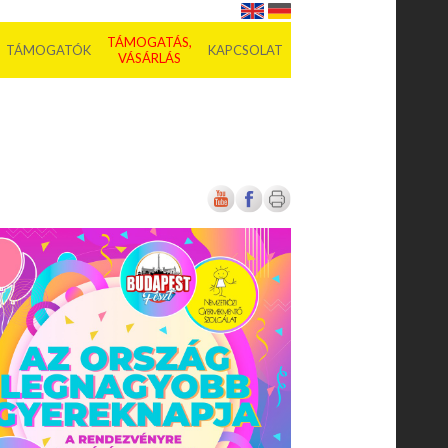
TÁMOGATÁS,
TÁMOGATÓK
KAPCSOLAT
VÁSÁRLÁS