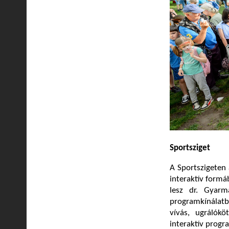
Sportsziget
A Sportszigeten 
interaktív formá
lesz dr. Gyar
programkínálatb
vívás, ugrálók
interaktív progra