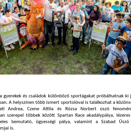
a gyerekek és családok különböző sportágakat próbálhatnak ki 
ban. A helyszínen több ismert sportolóval is találkozhat a közönsé
mati Andrea, Czene Attila és Rózsa Norbert úszó fenomén
an szerepel többek között Spartan Race akadálypálya, lézeres 
öteles bemutató, ügyességi pálya, valamint a Szabad Úszó 
mjai is.