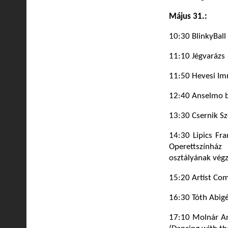
Május 31.:
10:30 BlinkyBall
11:10 Jégvarázs
11:50 Hevesi Im
12:40 Anselmo 
13:30 Csernik S
14:30 Lipics Fra
Operettszínhá
osztályának végz
15:20 Artist Com
16:30 Tóth Abigé
17:10 Molnár An