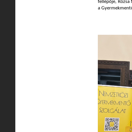
fellépője, Rózsa
a Gyermekmentő 