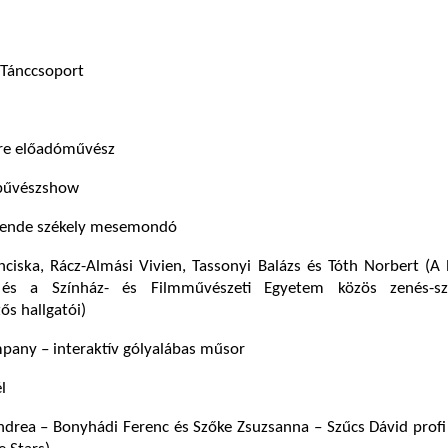
 Tánccsoport
re előadóművész
bűvészshow
zende székely mesemondó
nciska, Rácz-Almási Vivien, Tassonyi Balázs és Tóth Norbert (A
z és a Színház- és Filmművészeti Egyetem közös zenés-sz
ős hallgatói)
pany – interaktív gólyalábas műsor
l
drea – Bonyhádi Ferenc és Szőke Zsuzsanna – Szűcs Dávid profi