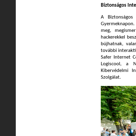
Biztonságos Inte
A Biztonságos
Gyermeknapon. A
meg, megismerke
hackerekkel bes
bújhatnak, vala
további interakt
Safer Internet 
Logiscool, a 
Kibervédelmi I
Szolgálat.