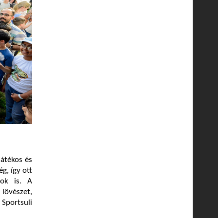
játékos és
g, így ott
ok is. A
lövészet,
Sportsuli