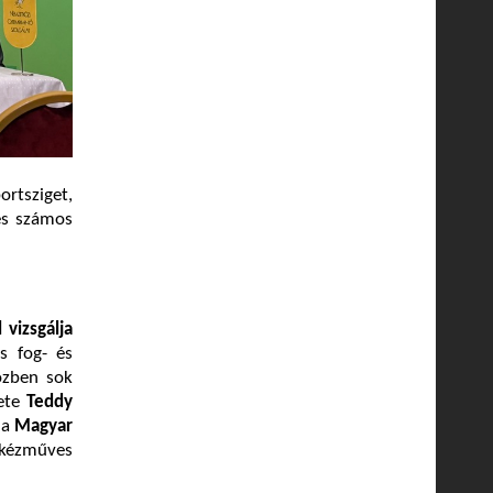
rtsziget,
és számos
 vizsgálja
s fog- és
közben sok
lete
Teddy
 a
Magyar
 kézműves