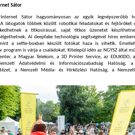
rnet Sátor
 Internet Sátor hagyományosan az egyik legnépszerűbb he
 látogatók többek között robotikai feladatokat és fejtörőket 
dhetnek a titkosírással, saját titkos üzenetet készíthetne
zélgethetnek, AI deepfake technológia segítségével híres embe
mint a selfie-boxban készült fotókat haza is vihetik. Emelle
ív program is várja a családokat. Kitelepül idén az NGYSZ által m
Center, a Magyar Telekom, a 3D Printer Service, az EDUKIDO, a
Nemzeti Adatvédelmi és Információszabadság Hatóság, a
ntézet, a Nemzeti Média- és Hírközlési Hatóság, a Nemzet