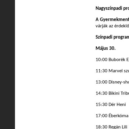
Nagyszínpadi p
A Gyermekment
várják az érdekl
Színpadi progra
Május 30.
10:00 Buborék E
11:30 Marvel s
13:00 Disney-s
14:30 Bikini Trib
15:30 Dér Heni
17:00 Éberkóma
18:30 Regán Lili