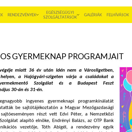
EGÉSZSÉGÜGYI
EK
RENDEZVÉNYEK
GALÉRIÁK
FELHÍVÁSOK
SZOLGÁLTATÁSOK
-OS GYERMEKNAP PROGRAMJAIT
végéje miatt 36 év után idén nem a Városligetben,
elyen, a Hajógyári-szigeten várja a családokat a
yermekmentő Szolgálat és a Budapest Feszt
ájus 30-án és 31-én.
egnagyobb ingyenes gyermeknapi programkínálatát
tatták be sajtótájékoztatón a Magyar Mezőgazdasági
ajtóeseményen részt vett Edvi Péter, a Nemzetközi
olgálat alapító elnöke, Endrényi Balázs, az OTP Bank
nikációs vezetője, Tóth Abigél, a rendezvény egyik