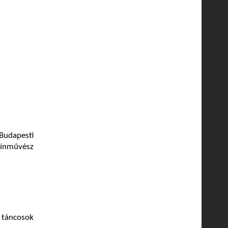
 Budapesti
ínművész
 táncosok