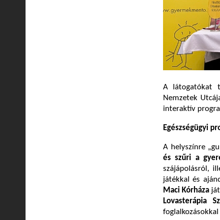
A látogatókat t
Nemzetek Utcája
interaktív progr
Egészségügyi pr
A helyszínre „g
és szűri a gyer
szájápolásról, i
játékkal és ajá
Maci Kórháza
já
Lovasterápia S
foglalkozásokkal 