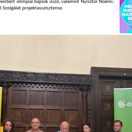
 Norbert olimpiai bajnok úszó, valamint Nyisztor Noémi,
Szolgálat projektasszisztense.