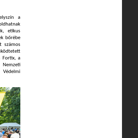
lyszín a
oldhatnak
k, etikus
rek bőrébe
tt számos
űködtetett
 Fortix, a
 Nemzeti
i Védelmi