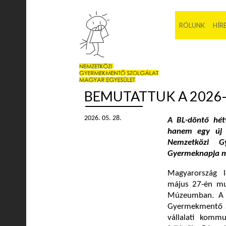
RÓLUNK
HÍR
BEMUTATTUK A 2026
2026. 05. 28.
A BL-döntő hét
hanem egy új h
Nemzetközi G
Gyermeknapja m
Magyarország l
május 27-én mu
Múzeumban. A s
Gyermekmentő Sz
vállalati kommu