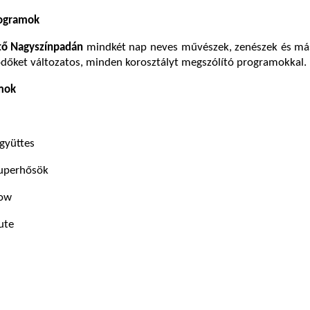
rogramok
ő Nagyszínpadán
mindkét nap neves művészek, zenészek és má
ődőket változatos, minden korosztályt megszólító programokkal.
mok
gyüttes
zuperhősök
how
ute