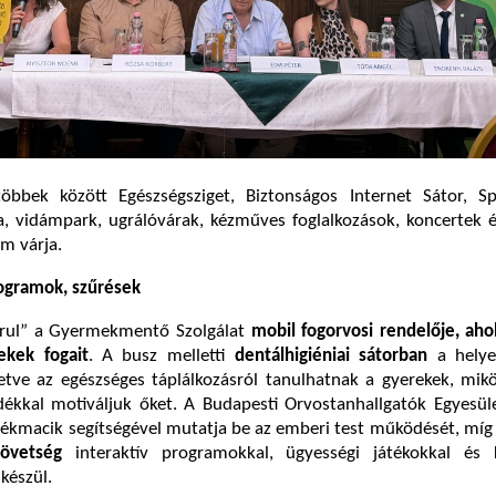
öbbek között Egészségsziget, Biztonságos Internet Sátor, Spo
, vidámpark, ugrálóvárak, kézműves foglalkozások, koncertek 
am várja.
ogramok, szűrések
urul” a Gyermekmentő Szolgálat
mobil fogorvosi rendelője, ahol
ekek fogait
. A busz melletti
dentálhigiéniai sátorban
a helye
lletve az egészséges táplálkozásról tanulhatnak a gyerekek, mi
ndékkal motiváljuk őket. A Budapesti Orvostanhallgatók Egyesü
tékmacik segítségével mutatja be az emberi test működését, míg
zövetség
interaktív programokkal, ügyességi játékokkal és
készül.