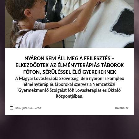
NYÁRON SEM ÁLL MEG A FEJLESZTÉS –
ELKEZDŐDTEK AZ ÉLMÉNYTERÁPIÁS TÁBOROK
FÓTON, SÉRÜLÉSSEL ÉLŐ GYEREKEKNEK
A Magyar Lovasterápia Szövetség idén nyáron is komplex
élményterápiás táborokat szervez a Nemzetközi
Gyermekmentő Szolgálat fóti Lovasterápiás és Oktató
Központjában.
2026. június 30. kedd
Tovább ≫