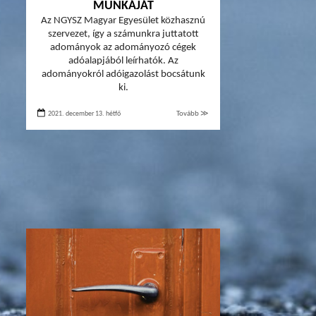
MUNKÁJÁT
Az NGYSZ Magyar Egyesület közhasznú
szervezet, így a számunkra juttatott
adományok az adományozó cégek
adóalapjából leírhatók. Az
adományokról adóigazolást bocsátunk
ki.
2021. december 13. hétfő
Tovább ≫